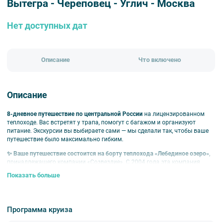
Вытегра - Череповец - Углич - Москва
Нет доступных дат
Описание
Что включено
Описание
8-дневное путешествие по центральной России
на лицензированном
теплоходе. Вас встретят у трапа, помогут с багажом и организуют
питание. Экскурсии вы выбираете сами — мы сделали так, чтобы ваше
путешествие было максимально гибким.
✨ Ваше путешествие состоится на борту теплохода «‎Лебединое озеро»‎
,
принадлежащего компании «Созвездие». С 2004 года эта компания
организовывает речные круизы по всей России и является владельцем
Показать больше
9 комфортабельных теплоходов. Все суда были модернизированы и
предлагают различные категории кают, чтобы удовлетворить любые
пожелания путешественников.
Программа круиза
Главные точки путешествия