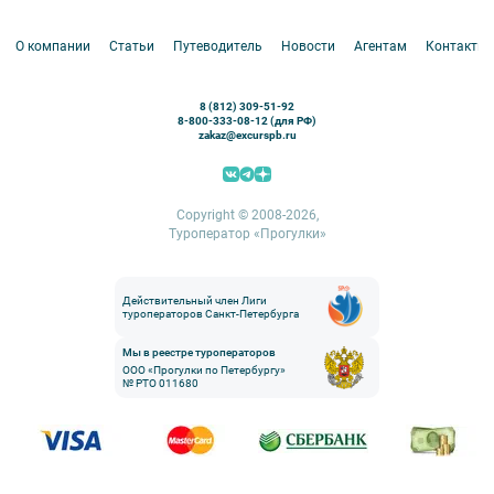
Белоруссия
Петергоф
О компании
Статьи
Путеводитель
Новости
Агентам
Контакты
Кронштадт
Павловск
8 (812) 309-51-92
Ораниенбаум
8-800-333-08-12 (для РФ)
zakaz@excurspb.ru
Гатчина
Пушкин (Царское село)
Выборг
Copyright © 2008-2026,
Туроператор «Прогулки»
Действительный член Лиги
туроператоров Санкт-Петербурга
Мы в реестре туроператоров
ООО «Прогулки по Петербургу»
№ РТО 011680