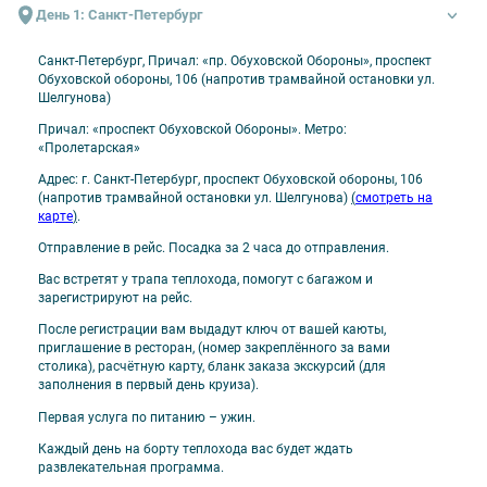
Дополнительные напитки (бесплатно):
День 1: Санкт-Петербург
бутилированная питьевая вода – в каждой каюте в день отправления
Санкт-Петербург, Причал: «пр. Обуховской Обороны», проспект
Обуховской обороны, 106 (напротив трамвайной остановки ул.
Оплачивается отдельно
Шелгунова)
проезд до места посадки на теплоход и от места высадки
Причал: «проспект Обуховской Обороны». Метро:
«Пролетарская»
напитки и закуски в барах
Адрес: г. Санкт-Петербург, проспект Обуховской обороны, 106
прочие дополнительные услуги на борту теплохода
(напротив трамвайной остановки ул. Шелгунова)
(
смотреть на
карте
)
.
Отправление в рейс. Посадка за 2 часа до отправления.
Вас встретят у трапа теплохода, помогут с багажом и
зарегистрируют на рейс.
После регистрации вам выдадут ключ от вашей каюты,
приглашение в ресторан, (номер закреплённого за вами
столика), расчётную карту, бланк заказа экскурсий (для
заполнения в первый день круиза).
Первая услуга по питанию – ужин.
Каждый день на борту теплохода вас будет ждать
развлекательная программа.