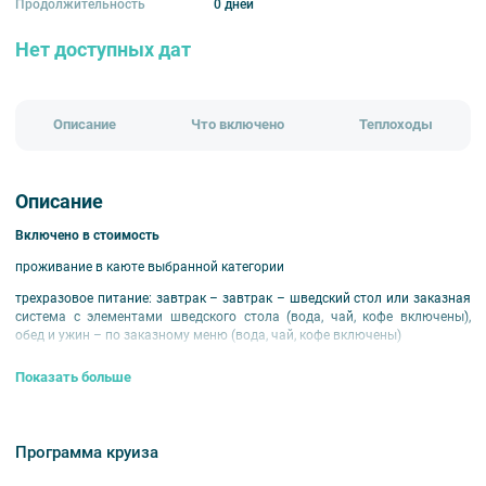
Продолжительность
0 дней
Нет доступных дат
Описание
Что включено
Теплоходы
Описание
Включено в стоимость
проживание в каюте выбранной категории
трехразовое питание: завтрак – завтрак – шведский стол или заказная
система с элементами шведского стола (вода, чай, кофе включены),
обед и ужин – по заказному меню (вода, чай, кофе включены)
экскурсионное обслуживание согласно программе круиза
Показать больше
развлекательная программа
оздоровительные услуги
Программа круиза
путевая информация на борту