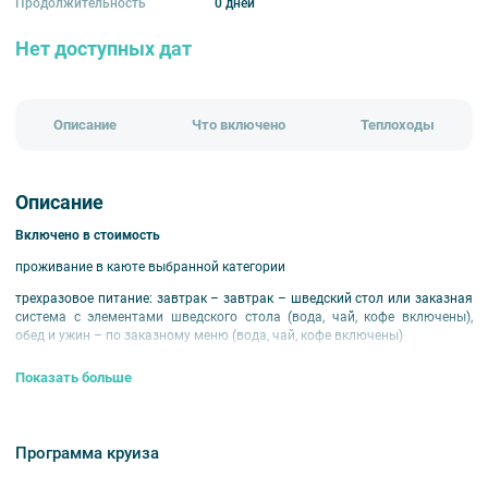
Продолжительность
0 дней
Нет доступных дат
Описание
Что включено
Теплоходы
Описание
Включено в стоимость
проживание в каюте выбранной категории
трехразовое питание: завтрак – завтрак – шведский стол или заказная
система с элементами шведского стола (вода, чай, кофе включены),
обед и ужин – по заказному меню (вода, чай, кофе включены)
экскурсионное обслуживание согласно программе круиза
Показать больше
развлекательная программа
оздоровительные услуги
Программа круиза
путевая информация на борту