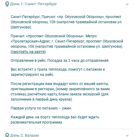
Дополнительные напитки (бесплатно):
День 1: Санкт-Петербург
бутилированная питьевая вода – в каждой каюте в день отправления
Санкт-Петербург, Причал: «пр. Обуховской Обороны», проспект
Обуховской обороны, 106 (напротив трамвайной остановки ул.
Оплачивается отдельно
Шелгунова)
проезд до места посадки на теплоход и от места высадки
Причал: «проспект Обуховской Обороны». Метро:
«Пролетарская»Адрес: г. Санкт-Петербург, проспект Обуховской
напитки и закуски в барах
обороны, 106 (напротив трамвайной остановки ул. Шелгунова)
прочие дополнительные услуги на борту теплохода
(смотреть на карте
)
.
Отправление в рейс. Посадка за 2 часа до отправления.
Вас встретят у трапа теплохода, помогут с багажом и
зарегистрируют на рейс.
После регистрации вам выдадут ключ от вашей каюты,
приглашение в ресторан, (номер закреплённого за вами
столика), расчётную карту, бланк заказа экскурсий (для
заполнения в первый день круиза).
Первая услуга по питанию – ужин.
Каждый день на борту теплохода вас будет ждать
развлекательная программа.
День 2: Валаам