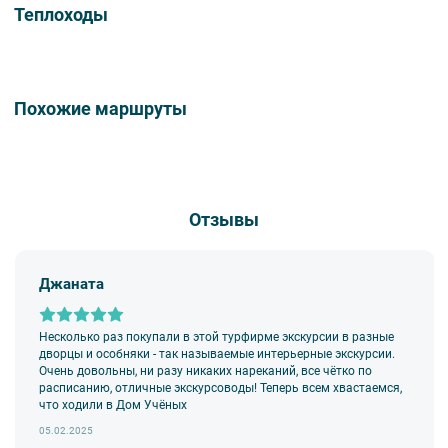
16:00 Отправление из Кижи
Теплоходы
Также при желании вы сможете приобрести памятные сувениры,
08:00 Прибытие в Мандроги
заполнить анкету с отзывами и оставить чаевые на ресепшене.
18:30 Отправление из Мандроги
Последняя услуга по питанию - завтрак.
Похожие маршруты
Отзывы
Джаната
Несколько раз покупали в этой турфирме экскурсии в разные
дворцы и особняки - так называемые интерьерные экскурсии.
Очень довольны, ни разу никаких нареканий, все чётко по
расписанию, отличные экскурсоводы! Теперь всем хвастаемся,
что ходили в Дом Учёных
05.02.2025