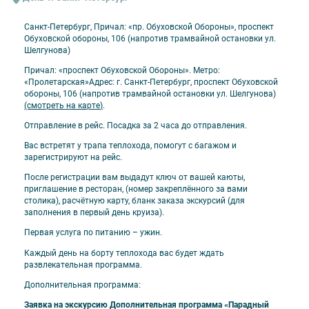
бутилированная питьевая вода – в каждой каюте в день отправления
Санкт-Петербург, Причал: «пр. Обуховской Обороны», проспект
Обуховской обороны, 106 (напротив трамвайной остановки ул.
Оплачивается отдельно
Шелгунова)
проезд до места посадки на теплоход и от места высадки
Причал: «проспект Обуховской Обороны». Метро:
«Пролетарская»Адрес: г. Санкт-Петербург, проспект Обуховской
напитки и закуски в барах
обороны, 106 (напротив трамвайной остановки ул. Шелгунова)
прочие дополнительные услуги на борту теплохода
(смотреть на карте
)
.
Отправление в рейс. Посадка за 2 часа до отправления.
Вас встретят у трапа теплохода, помогут с багажом и
зарегистрируют на рейс.
После регистрации вам выдадут ключ от вашей каюты,
приглашение в ресторан, (номер закреплённого за вами
столика), расчётную карту, бланк заказа экскурсий (для
заполнения в первый день круиза).
Первая услуга по питанию – ужин.
Каждый день на борту теплохода вас будет ждать
развлекательная программа.
Дополнительная программа:
Заявка на экскурсию Дополнительная программа «Парадный