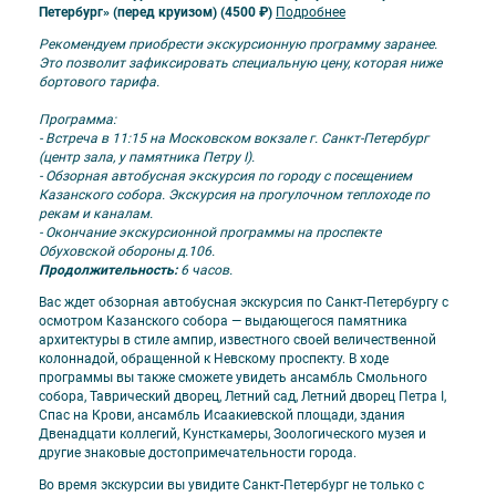
Петербург» (перед круизом) (4500 ₽)
Подробнее
Рекомендуем приобрести экскурсионную программу заранее.
Это позволит зафиксировать специальную цену, которая ниже
бортового тарифа.
Программа:
- Встреча в 11:15 на Московском вокзале г. Санкт-Петербург
(центр зала, у памятника Петру I).
- Обзорная автобусная экскурсия по городу с посещением
Казанского собора. Экскурсия на прогулочном теплоходе по
рекам и каналам.
- Окончание экскурсионной программы на проспекте
Обуховской обороны д.106.
Продолжительность:
6 часов.
Вас ждет обзорная автобусная экскурсия по Санкт-Петербургу с
осмотром Казанского собора — выдающегося памятника
архитектуры в стиле ампир, известного своей величественной
колоннадой, обращенной к Невскому проспекту. В ходе
программы вы также сможете увидеть ансамбль Смольного
собора, Таврический дворец, Летний сад, Летний дворец Петра I,
Спас на Крови, ансамбль Исаакиевской площади, здания
Двенадцати коллегий, Кунсткамеры, Зоологического музея и
другие знаковые достопримечательности города.
Во время экскурсии вы увидите Санкт-Петербург не только с