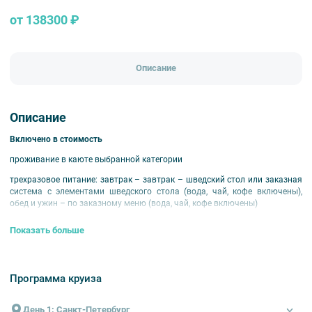
от 138300 ₽
Описание
Описание
Включено в стоимость
проживание в каюте выбранной категории
трехразовое питание: завтрак – завтрак – шведский стол или заказная
система с элементами шведского стола (вода, чай, кофе включены),
обед и ужин – по заказному меню (вода, чай, кофе включены)
экскурсионное обслуживание согласно программе круиза
Показать больше
развлекательная программа
оздоровительные услуги
Программа круиза
путевая информация на борту
Дополнительные напитки (бесплатно):
День 1: Санкт-Петербург