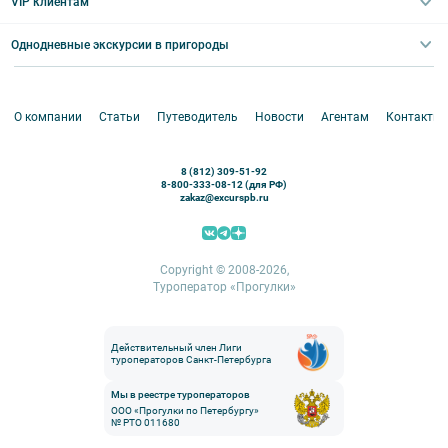
VIP клиентам
Экскурсии для групп и индив. гостей
Абонементы на экскурсии
Туры по России
Корпоративные мероприятия
Однодневные экскурсии в пригороды
Круизы
VIP-программы
Аренда водного транспорта
Белоруссия
Петергоф
О компании
Статьи
Путеводитель
Новости
Агентам
Контакты
Кронштадт
Павловск
8 (812) 309-51-92
Ораниенбаум
8-800-333-08-12 (для РФ)
zakaz@excurspb.ru
Гатчина
Пушкин (Царское село)
Выборг
Copyright © 2008-2026,
Туроператор «Прогулки»
Действительный член Лиги
туроператоров Санкт-Петербурга
Мы в реестре туроператоров
ООО «Прогулки по Петербургу»
№ РТО 011680