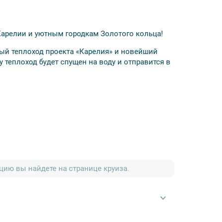
арелии и уютным городкам Золотого кольца!
й теплоход проекта «Карелия» и новейший
у теплоход будет спущен на воду и отправится в
входящий в Золотое кольцо России, известный
 известное Воскресенским монастырем и
ию вы найдете на странице круиза.
нными церквями, шедеврами русского зодчества
ком озере, известный своим монастырем и
с, возродивший старинную деревню с