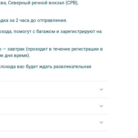
ва, Северный речной вокзал (СРВ),
ырём и богатой историей, привлекающий
дка за 2 часа до отправления.
лохода, помогут с багажом и зарегистрируют на
ько после согласования деталей с личным
 из реестра. За покупку круиза вы получите
 — завтрак (проходит в течение регистрации в
е дня время).
плохода вас будет ждать развлекательная
ед и ужин – по заказному меню;
руиза;
садки;