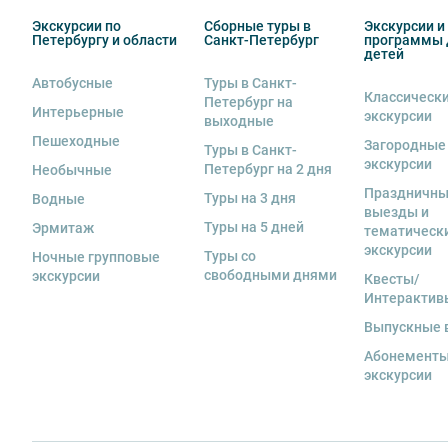
Экскурсии по
Сборные туры в
Экскурсии и
Петербургу и области
Санкт-Петербург
программы 
детей
Автобусные
Туры в Санкт-
Классическ
Петербург на
Интерьерные
экскурсии
выходные
Пешеходные
Загородные
Туры в Санкт-
экскурсии
Петербург на 2 дня
Необычные
Праздничн
Туры на 3 дня
Водные
выезды и
Туры на 5 дней
Эрмитаж
тематическ
экскурсии
Туры со
Ночные групповые
свободными днями
экскурсии
Квесты/
Интерактив
Выпускные 
Абонементы
экскурсии