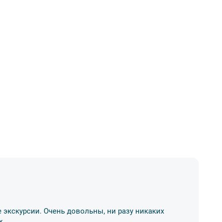
Д
 экскурсии. Очень довольны, ни разу никаких
Хо
х
р