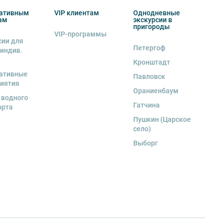
ативным
VIP клиентам
Однодневные
ам
экскурсии в
пригороды
VIP-программы
сии для
Петергоф
 индив.
Кронштадт
ативные
Павловск
иятия
Ораниенбаум
 водного
Гатчина
орта
Пушкин (Царское
село)
Выборг