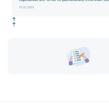
бухту и обратно).
05.02.2025
4 ВАРИАНТ
Экскурсия в Централ
Валаамского мужског