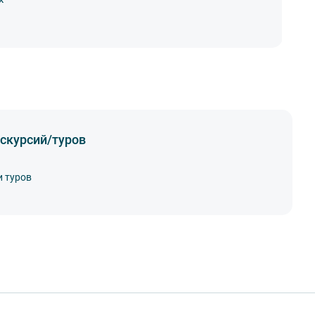
11
скурсий/туров
и туров