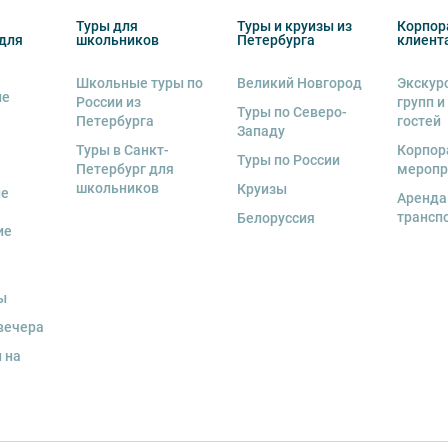
Туры для
Туры и круизы из
Корпор
для
школьников
Петербурга
клиент
Школьные туры по
Великий Новгород
Экскур
ие
России из
групп и
Туры по Северо-
Петербурга
гостей
Западу
Туры в Санкт-
Корпор
Туры по России
Петербург для
меропр
школьников
Круизы
ые
Аренда
трансп
Белоруссия
ие
ы
вечера
 на