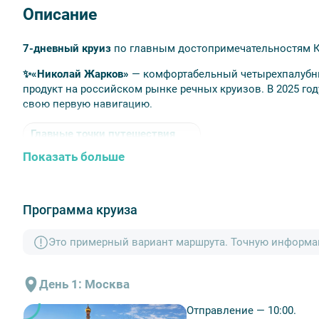
Описание
7-дневный круиз
по главным достопримечательностям К
✨«Николай Жарков»
— комфортабельный четырехпалубны
продукт на российском рынке речных круизов. В 2025 год
свою первую навигацию.
Главные точки путешествия
Показать больше
Углич
—
старинный город в Ярославской области, 
своим кремлём и Угличской ГЭС.
Горицы
—
небольшое поселение на берегу Шексны,
Программа круиза
близостью к Кирилло-Белозерскому монастырю.
Это примерный вариант маршрута. Точную информац
Кижи
—
остров-заповедник с уникальными деревя
Петрозаводск
—
это живописный остров на Ладожс
День 1: Москва
удивительными природными ландшафтами.
Отправление — 10:00.
Мандроги
—
это необычный туристический комплек