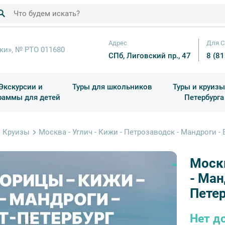
Адрес
Для С
ки», № РТО 011680
СПб, Лиговский пр., 47
8 (8
Экскурсии и
Туры для школьников
Туры и круизы
раммы для детей
Петербурга
ков
раздничные выезды и тематические экскурсии
Квесты/Интерактивы
Для 4 класса (Начальная 
Праздник окон
Круизы
Москва - Углич - Кижи - Петрозаводск - Мандроги - 
Москв
- Ман
Пете
Нет д