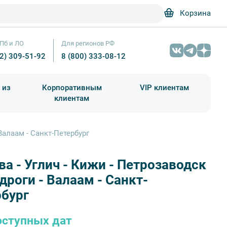
Корзина
Пб и ЛО
Для регионов РФ
12) 309-51-92
8 (800) 333-08-12
 из
Корпоративным
VIP клиентам
клиентам
школа)
чания учебного года
Абонементы на экскурсии
Валаам - Санкт-Петербург
а - Углич - Кижи - Петрозаводск
дроги - Валаам - Санкт-
рбург
оступных дат