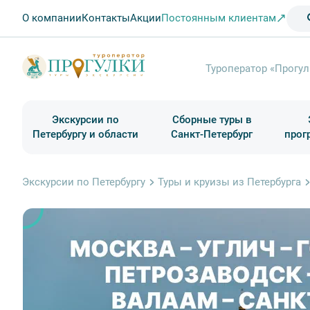
О компании
Контакты
Акции
Постоянным клиентам
Туроператор «Прогул
Экскурсии по
Сборные туры в
Петербургу и области
Санкт-Петербург
прог
Туры в Санкт-Петербург на выходные
Классические экскурсии
Школьные туры по России из Петербурга
Экскурсии для групп и индив. гостей
Загородные экскурсии
Музеи и общественные учреждения
Туры в Санкт-Петербург на 2 дня
Туры в Санкт-Петербург для школьни
П
Экскурсии по Петербургу
Туры и круизы из Петербурга