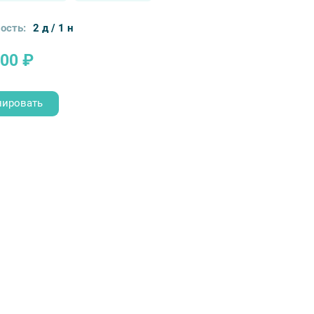
ость:
2 д / 1 н
900 ₽
нировать