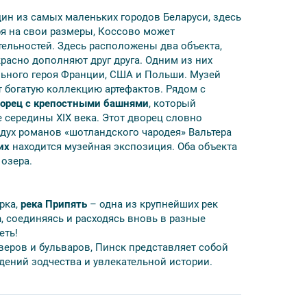
ин из самых маленьких городов Беларуси, здесь
ря на свои размеры, Коссово может
ельностей. Здесь расположены два объекта,
 для завтрака;
расно дополняют друг друга. Одним из них
ами, телевизором: гостиница Спорт недалеко от
ьного героя Франции, США и Польши. Музей
 богатую коллекцию артефактов. Рядом с
инентальный + 2 обеда;
орец с крепостными башнями
, который
обус туркласса;
 середины XIX века. Этот дворец словно
о дух романов «шотландского чародея» Вальтера
 Костюшко
их
находится музейная экспозиция. Оба объекта
вских в Коссово
озера.
ального собора
рка,
река Припять
– одна из крупнейших рек
а
, соединяясь и расходясь вновь в разные
ества
еть!
кверов и бульваров, Пинск представляет собой
ения)
ений зодчества и увлекательной истории.
а.
века.
Если вы заказываете тур
для 1 человека
,