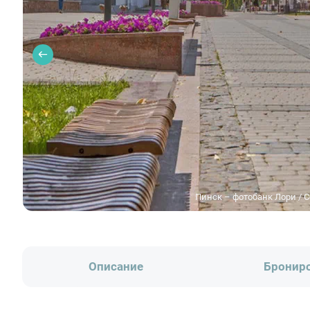
Пинск – фотобанк Лори / 
Описание
Бронир