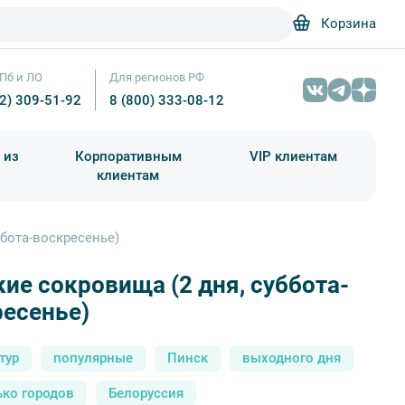
Корзина
Пб и ЛО
Для регионов РФ
12) 309-51-92
8 (800) 333-08-12
 из
Корпоративным
VIP клиентам
клиентам
школа)
чания учебного года
Абонементы на экскурсии
ббота-воскресенье)
ие сокровища (2 дня, суббота-
Коссово – фотобанк Лори / Сергей Афанасьев
ресенье)
тур
популярные
Пинск
выходного дня
ько городов
Белоруссия