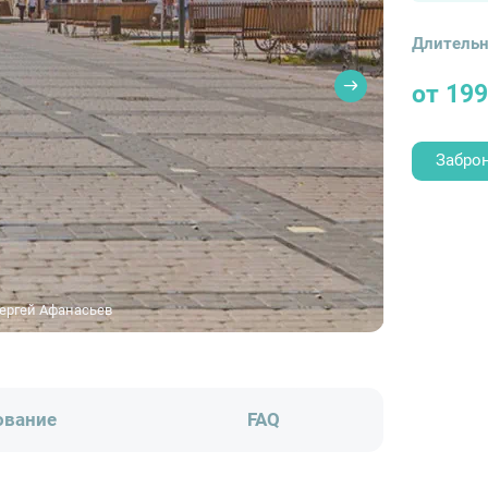
Длительн
от 19
Забро
Сергей Афанасьев
ование
FAQ