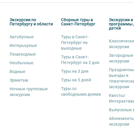
Экскурсии по
Сборные туры в
Экскурсии и
Петербургу и области
Санкт-Петербург
программы 
детей
Автобусные
Туры в Санкт-
Классическ
Петербург на
Вы также можете ближе познакомиться с нами
в раз
Интерьерные
экскурсии
выходные
Пешеходные
Загородные
Туры в Санкт-
экскурсии
Петербург на 2 дня
Необычные
Праздничн
Туры на 3 дня
Водные
выезды и
Туры на 5 дней
Эрмитаж
тематическ
экскурсии
Туры со
Ночные групповые
свободными днями
экскурсии
Квесты/
Интерактив
Выпускные 
Абонементы
экскурсии