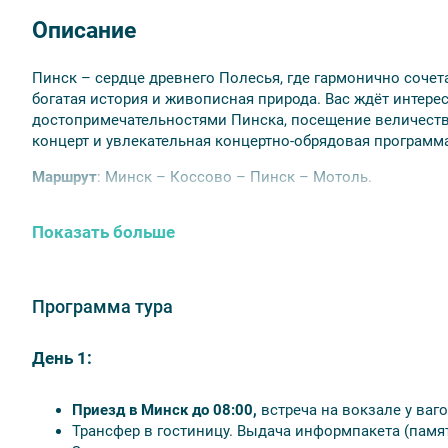
Описание
Пинск – сердце древнего Полесья, где гармонично соче
богатая история и живописная природа. Вас ждёт интере
достопримечательностями Пинска, посещение величеств
концерт и увлекательная концертно-обрядовая программ
Маршрут
: Минск – Коссово – Пинск – Мотоль.
Тур проводится с марта по октябрь.
График заездов в 2026
Показать больше
28-29 марта;
25-26 апреля;
9-10 мая, 30-31 мая;
Программа тура
13-14 июня, 27-28 июня;
11-12 июля, 25-26 июля;
8-9 августа, 22-23 августа;
День 1:
12-13 сентября, 26-27 сентября;
24-25 октября.
Приезд в Минск до 08:00,
встреча на вокзале у ваг
Трансфер в гостиницу. Выдача информпакета (памя
Гостиницы
: Беларусь*** (Минск, только для завтрака в п