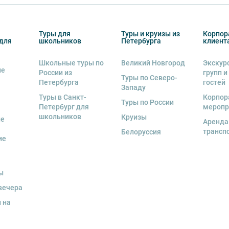
Туры для
Туры и круизы из
Корпор
для
школьников
Петербурга
клиент
Школьные туры по
Великий Новгород
Экскур
ие
России из
групп и
деле “О компании”.
Туры по Северо-
Петербурга
гостей
Западу
Туры в Санкт-
Корпор
Туры по России
Петербург для
меропр
школьников
Круизы
ые
Аренда
трансп
Белоруссия
ие
ы
вечера
 на