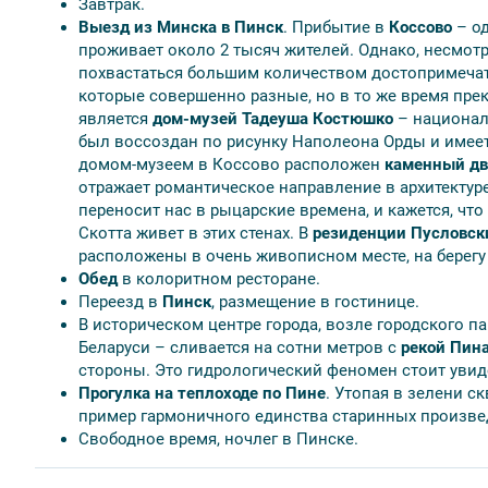
Завтрак.
дворик (Пинск).
Выезд из Минска в Пинск
. Прибытие в
Коссово
– од
В стоимость тура включено:
проживает около 2 тысяч жителей. Однако, несмот
похвастаться большим количеством достопримечат
Встреча: на вокзале у вагона, трансфер в гостиницу
которые совершенно разные, но в то же время прек
Проживание в 2-местных номерах со всеми удобств
является
дом-музей Тадеуша Костюшко
– национал
центра или новый отель Пинский дворик в центре;
был воссоздан по рисунку Наполеона Орды и имеет
Питание: 1 завтрак шведский стол + 1 завтрак конт
домом-музеем в Коссово расположен
каменный дв
Транспорт: трансфер в гостиницу; на экскурсиях авт
отражает романтическое направление в архитектуре
Экскурсии с входными билетами в музеи:
переносит нас в рыцарские времена, и кажется, чт
• Экскурсия с входными билетами в Дом-музей Т.
Скотта живет в этих стенах. В
резиденции Пусловск
• Экскурсия с входными билетами в дворец Пусло
расположены в очень живописном месте, на берегу 
• Обзорная экскурсия по Пинску
Обед
в колоритном ресторане.
• Катание на теплоходе по реке Пине
Переезд в
Пинск
, размещение в гостинице.
• Посещение Францисканского монастыря, Кафедр
В историческом центре города, возле городского па
• Органный концерт
Беларуси – сливается на сотни метров с
рекой Пин
• Экскурсия в Мотольский музей народного творч
стороны. Это гидрологический феномен стоит увид
• Концертно-обрядовая программа “Живой звук”
Прогулка на теплоходе по Пине
. Утопая в зелени с
• Дегустация “Мотальскія прысмакі” (мясные угощ
пример гармоничного единства старинных произвед
Информпакет: памятка с подробной программой тур
Свободное время, ночлег в Пинске.
ВНИМАНИЕ!
Стоимость тура указана в рублях на 1 чело