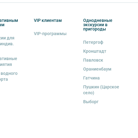
ативным
VIP клиентам
Однодневные
ам
экскурсии в
пригороды
VIP-программы
сии для
Петергоф
 индив.
Кронштадт
ативные
Павловск
иятия
Ораниенбаум
 водного
Гатчина
орта
Пушкин (Царское
село)
Выборг