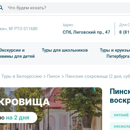
Адрес
Для С
ки», № РТО 011680
СПб, Лиговский пр., 47
8 (8
Экскурсии и
Туры для школьников
Туры и круизы
раммы для детей
Петербурга
ков
раздничные выезды и тематические экскурсии
Квесты/Интерактивы
Для 4 класса (Начальная 
Праздник окон
Туры в Белоруссию
Пинск
Пинские сокровища (2 дня, су
Пинск
воск
летний 
нескол