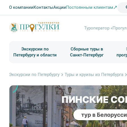
О компании
Контакты
Акции
Постоянным клиентам
Туроператор «Прогул
Экскурсии по
Сборные туры в
Петербургу и области
Санкт-Петербург
прог
Туры в Санкт-Петербург на выходные
Классические экскурсии
Школьные туры по России из Петербурга
Экскурсии для групп и индив. гостей
Загородные экскурсии
Музеи и общественные учреждения
Туры в Санкт-Петербург на 2 дня
Туры в Санкт-Петербург для школьни
П
Экскурсии по Петербургу
Туры и круизы из Петербурга