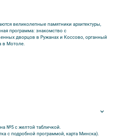
таются великолепные памятники архитектуры,
сная программа: знакомство с
енных дворцов в Ружанах и Коссово, органный
а в Мотоле.
 году:
она №5 с желтой табличкой.
тка с подробной программой, карта Минска).
ервый день), Гранд Пинск (Пинск), Пинский