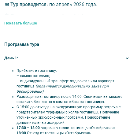
📅
Тур проводится:
по апрель 2026 года.
⏰
Продолжительность:
5 дней / 4 ночи, вторник–
суббота.
Показать больше
🎟️ В стоимость включено
Программа тура
Проживание в одном из отелей: Россия 3*,
День 1:
Станция L1 3*, Русь 4*, Октябрьская 4*.
4 завтрака (если не выбран тариф «без
Прибытие в гостиницу:
завтрака»);
— самостоятельно;
Экскурсионное обслуживание;
— индивидуальный трансфер: ж/д вокзал или аэропорт –
гостиница
(оплачивается дополнительно, заказ при
Входные билеты в музеи;
бронировании).
Автобус по программе.
Размещение в гостинице после 14:00. Свои вещи вы можете
оставить бесплатно в комнате багажа гостиницы.
С 15:00 до отъезда на экскурсионную программу встреча с
представителем турфирмы в холле гостиницы. Получение
уточненных экскурсионных программ. Приобретение
дополнительных экскурсий.
🗺️ Программа тура
17:30 – 18:00
встреча в холле гостиницы «Октябрьская».
18:00
Отъезд от гостиницы «Октябрьская».