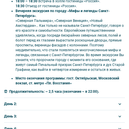
Вечерняя обзорная экскурсия по городу;
18:00 – 18:30
встреча в холле гостиницы «Россия».
18:30
Отъезд от гостиницы «Россия».
Царское Село (Екатерининский дворец с
Вечерняя экскурсия по городу «Мифы и легенды Санкт-
Янтарной комнатой, парк);
Петербурга»
.
Эрмитаж;
«Северная Пальмира», «Северная Венеция», «Новый
2 свободных дня.
Амстердам»… Как только не называли Санкт-Петербург, говоря о
его красоте и самобытности. Европейские путешественники
удивлялись, когда посреди бескрайних северных лесов, полей и
болот перед их глазами вырастали роскошные дворцы, прямые
проспекты, вереницы фасадов с колоннами. Поэтому
неудивительно, что стали появляться многочисленные мифы и
💰 Дополнительно оплачивается
легенды, связанные с Санкт-Петербургом. Во время экскурсии Вы
узнаете, что пророчили городу с момента его основания, где
живут самый Печальный призрак Санкт-Петербурга и дух Старой
Проезд до Санкт-Петербурга и обратно и
Графини, как выйти в четвертое измерение и остаться в живых.
встреча/проводы на вокзале/аэропорту;
Место окончания программы: гост. Октябрьская, Московский
Дополнительные ночи в отеле;
вокзал, ст. метро «Пл. Восстания»
Камера хранения на вокзале;
Дополнительные экскурсии вне программы;
⏰
Продолжительность: ~ 2,5 часа (окончание ~ в 22:00).
Обеды и ужины (самостоятельно).
День 2:
Доплата за иностранного туриста — 1000 руб.
Завтрак в гостинице.
День 3:
10:00
– Отъезд от гостиницы «Октябрьская».
10:30
– Отъезд от гостиницы «Россия».
Завтрак в гостинице.
День 4: