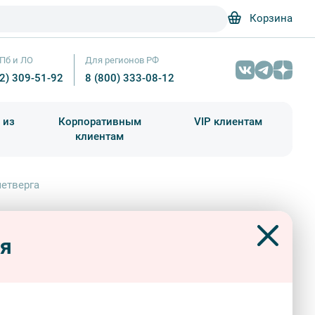
Корзина
Пб и ЛО
Для регионов РФ
12) 309-51-92
8 (800) 333-08-12
 из
Корпоративным
VIP клиентам
клиентам
школа)
чания учебного года
Абонементы на экскурсии
четверга
ряный вояж в Петербург и
Большой Петергофский дворец – Фотобанк Лори / Анна К
ьские выходные с четверга
ся
ный тур