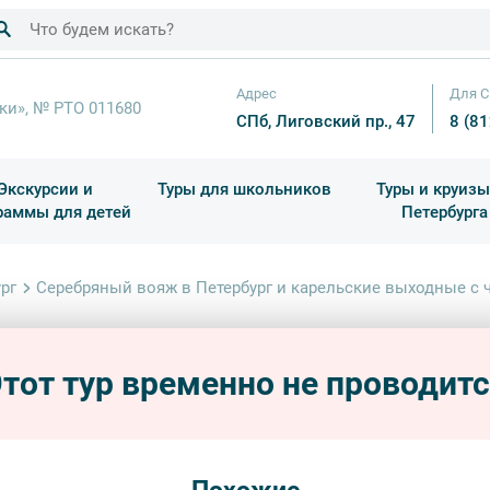
Адрес
Для С
ки», № РТО 011680
СПб, Лиговский пр., 47
8 (8
Экскурсии и
Туры для школьников
Туры и круизы
раммы для детей
Петербурга
ков
раздничные выезды и тематические экскурсии
Квесты/Интерактивы
Для 4 класса (Начальная 
Праздник окон
рг
Серебряный вояж в Петербург и карельские выходные с 
Сереб
карел
тот тур временно не проводит
автобус