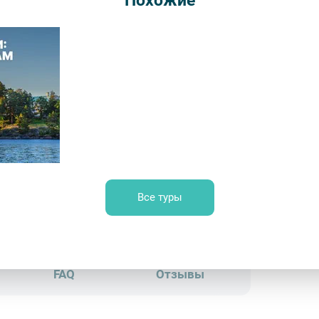
Похожие
Длительн
от 30
Врем
Обр
Легенды Карелии: Рускеала и Валаам
Все туры
рца – Фотобанк Лори / Юлия Бабкина
FAQ
Отзывы