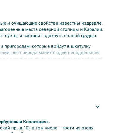
зные и очищающие свойства известны издревле.
рагоценные места северной столицы и Карелии.
т суеты, и заставят вдохнуть полной грудью.
 и пригородам, которые войдут в шкатулку
елии, чья природа манит людей неподдельной
ьное, переливающееся разнообразием пейзажей,
ции. Драгоценность, которую у вас невозможно
туристических регионов. Санкт-Петербург и
о региона России.
имость.
ербургская Коллекция».
природа.
ский пр., д.10), в том числе – гости из отеля