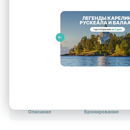
Церковный корпус Большого Петергофского дво
Описание
Бронирование