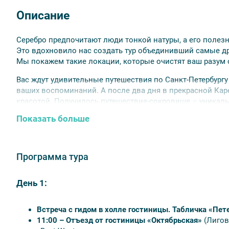
Описание
Серебро предпочитают люди тонкой натуры, а его поле
Это вдохновило нас создать тур объединивший самые д
Мы покажем такие локации, которые очистят ваш разум о
Вас ждут удивительные путешествия по Санкт-Петербургу
ваших воспоминаний. А после два дня в прекрасной Кар
красотой. Получилось путешествие-сокровище – уникал
очищающее от усталости и дарящее только приятные эмо
Показать больше
украсть. Ведь самое ценное остается в вашей памяти.
Краткие преимущества и особенности тура:
Программа тура
Уникальный тур с посещением двух популярнейших 
Карелия в одном туре.
Комфортное время прибытия в Петербург для любог
День 1:
Проживание в сердце Санкт-Петербурга.
Все основные билеты и экскурсии включены в сто
Встреча с гидом в холле гостиницы. Табличка «Пет
Красивейшие уголки южной Карелии и реликтовая 
11:00 – Отъезд от гостиницы «Октябрьская»
(Лигов
Главные достопримечательности Карелии.