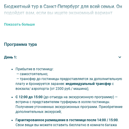
Бюджетный тур в Санкт-Петербург для всей семьи. Он
подойдет вам, если вы ищете экономный вариант
путешествия на зимние каникулы или хотите
Показать больше
экскурсионный тур со свободным днем для ваших
личных прогулок.
📅
Тур проводится:
с 3 января 2026 года по 6 января
Программа тура
2026 года.
День 1:
⏰
Продолжительность:
4 дня / 3 ночи.
Прибытие в гостиницу:
— самостоятельно;
🏨 Отели тура
— трансфер до гостиницы предоставляется за дополнительную
плату и бронируется заранее:
индивидуальный трансфер
с
Россия 3*
, Русь 4* и Апарт-отель Yard Residence 4*.
вокзала/ аэропорта (от 2300 руб./ машина);
C 12:00 до 15:00
(до отъезда на экскурсионную программу) —
Питание:
завтраки со второго дня тура.
встреча с представителем турфирмы в холле гостиницы.
Получение уточненных экскурсионных программ. Приобретение
Расчетный час:
заезд — 14:00 / 15:00, выезд —
дополнительных экскурсий;
12:00.
Гарантированное размещение в гостинице после 14:00 / 15:00
.
Свои вещи вы можете оставить бесплатно в комнате багажа