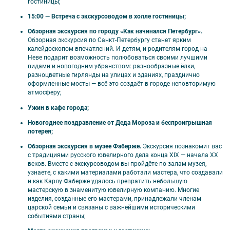
гостиницы;
15:00 — Встреча с экскурсоводом в холле гостиницы;
🗺️ В программе тура
Обзорная экскурсия по городу «Как начинался Петербург».
Обзорная экскурсия по Санкт-Петербургу станет ярким
калейдоскопом впечатлений. И детям, и родителям город на
Обзорная экскурсия по Санкт-Петербургу;
Неве подарит возможность полюбоваться своими лучшими
Музей Фаберже;
видами и новогодним убранством: разнообразные ёлки,
Петергоф (Большой дворец, тематическая
разноцветные гирлянды на улицах и зданиях, празднично
экскурсия во дворце «Коттедж»);
оформленные мосты — всё это создаёт в городе неповторимую
атмосферу;
Музей железных дорог России;
Музей «Гранд Макет «Россия»;
Ужин в кафе города;
Новогоднее поздравление от Деда Мороза и
Новогоднее поздравление от Деда Мороза и беспроигрышная
Снегурочки с угощением и подарками;
лотерея;
2 обеда, 1 ужин;
Обзорная экскурсия в музее Фаберже.
Экскурсия познакомит вас
1 свободный день.
с традициями русского ювелирного дела конца XIX — начала XX
веков. Вместе с экскурсоводом вы пройдёте по залам музея,
узнаете, с какими материалами работали мастера, что создавали
и как Карлу Фаберже удалось превратить небольшую
мастерскую в знаменитую ювелирную компанию. Многие
изделия, созданные его мастерами, принадлежали членам
🎟️ В стоимость тура входят
царской семьи и связаны с важнейшими историческими
событиями страны;
Проживание в выбранном отеле;