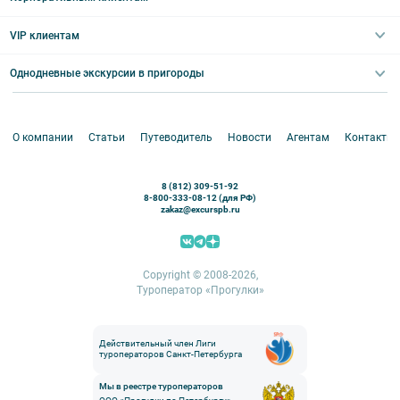
Ночные групповые экскурсии
Квесты/Интерактивы
Великий Новгород
Выпускные вечера
Туры по Северо-Западу
VIP клиентам
Экскурсии для групп и индив. гостей
Абонементы на экскурсии
Туры по России
Корпоративные мероприятия
Однодневные экскурсии в пригороды
Круизы
VIP-программы
Аренда водного транспорта
Белоруссия
Петергоф
О компании
Статьи
Путеводитель
Новости
Агентам
Контакты
Кронштадт
Павловск
8 (812) 309-51-92
Ораниенбаум
8-800-333-08-12 (для РФ)
zakaz@excurspb.ru
Гатчина
Пушкин (Царское село)
Выборг
Copyright © 2008-2026,
Туроператор «Прогулки»
Действительный член Лиги
туроператоров Санкт-Петербурга
Мы в реестре туроператоров