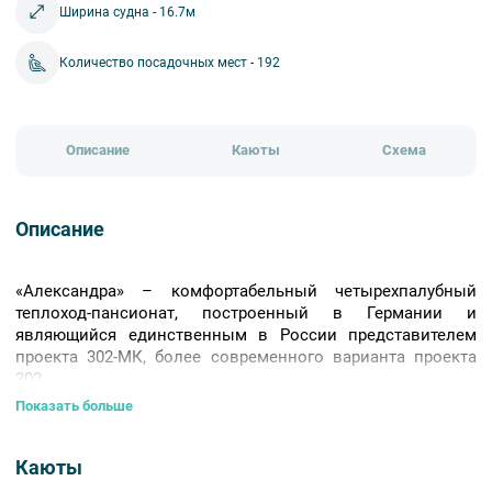
Ширина судна - 16.7м
Количество посадочных мест - 192
Описание
Каюты
Схема
Описание
«Александра» – комфортабельный четырехпалубный
теплоход-пансионат, построенный в Германии и
являющийся единственным в России представителем
проекта 302-МК, более современного варианта проекта
302.
Показать больше
Пройдя полную модернизацию в 2020 году, теплоход
отвечает последним требованиям круизной индустрии и
готов принять на борт до 192 пассажиров. Большинство
Каюты
кают оборудованы собственными балконами.