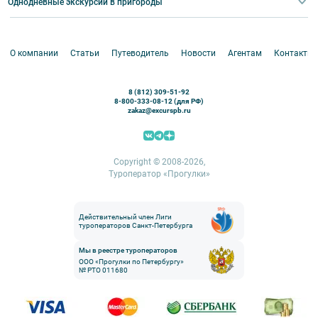
Корпоративные мероприятия
Однодневные экскурсии в пригороды
Круизы
VIP-программы
Аренда водного транспорта
Белоруссия
Петергоф
О компании
Статьи
Путеводитель
Новости
Агентам
Контакты
Кронштадт
Павловск
8 (812) 309-51-92
Ораниенбаум
8-800-333-08-12 (для РФ)
zakaz@excurspb.ru
Гатчина
Пушкин (Царское село)
Выборг
Copyright © 2008-2026,
Туроператор «Прогулки»
Действительный член Лиги
туроператоров Санкт-Петербурга
Мы в реестре туроператоров
ООО «Прогулки по Петербургу»
№ РТО 011680