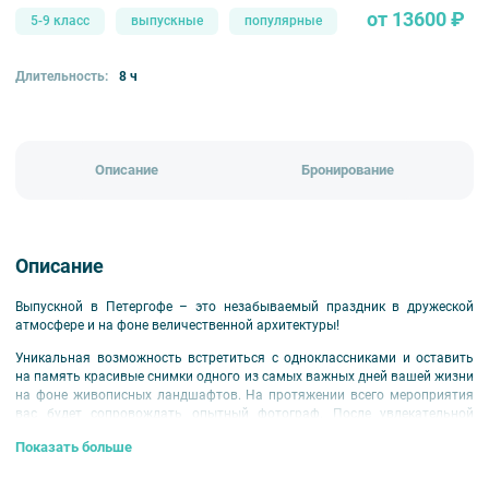
от 13600 ₽
5-9 класс
выпускные
популярные
Длительность:
8 ч
Описание
Бронирование
Описание
Выпускной в Петергофе – это незабываемый праздник в дружеской
атмосфере и на фоне величественной архитектуры!
Уникальная возможность встретиться с одноклассниками и оставить
на память красивые снимки одного из самых важных дней вашей жизни
на фоне живописных ландшафтов. На протяжении всего мероприятия
вас будет сопровождать опытный фотограф. После увлекательной
прогулки, вы разделите радость этого события на торжественном
Показать больше
приеме, наслаждаясь зажигательными танцами, веселыми конкурсами
и уютной атмосферой. В этот незабываемый вечер вам точно будет
некогда скучать!