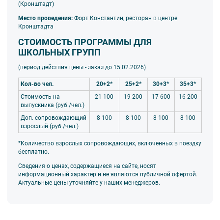
(Кронштадт)
Место проведения:
Форт Константин, ресторан в центре
Кронштадта
СТОИМОСТЬ ПРОГРАММЫ ДЛЯ
ШКОЛЬНЫХ ГРУПП
(период действия цены - заказ до 15.02
.2026)
Кол-во чел.
20+2*
25+2*
30+3*
35+3*
Стоимость на
21 100
19 200
17 600
16 200
выпускника (руб./чел.)
Доп. сопровождающий
8 100
8 100
8 100
8 100
взрослый (руб./чел.)
*Количество взрослых сопровождающих, включенных в поездку
бесплатно.
Сведения о ценах, содержащиеся на сайте, носят
информационный характер и не являются публичной офертой.
Актуальные цены уточняйте у наших менеджеров.