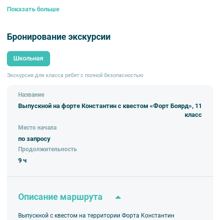
Показать больше
15:00 – отправляемся от школы на комфортабельном автобусе.
16:00-18:30 – провоходим квест в стилистике шоу «Форт Боярд» в
форте Константин.
Бронирование экскурсии
19:00-23:00 – переходим к праздничному ужину с диджеем и шоу-
программой.
23:15 – отправление автобуса к школе.
Школьная
00:30 – возвращаемся к зданию школы.
Экскурсия для класса ребят с полной безопасностью
Продолжительность: 9 часов.
В стоимость включены:
Название
Выпускной на форте Константин с квестом «Форт Боярд», 11
транспортные услуги (автобус туристического класса), подача
класс
уведомления в ГИБДД (если необходимо)
услуги сопровождающего
Место начала
пребывание на форте
по запросу
проведение игры «Форт Боярд»
услуги ведущего и музыкальное сопровождение (ди-джей) на 4
Продолжительность
часа
9 ч
праздничный ужин
Дополнительно можно заказать:
Фотографа (5 часов) – 30 000 рублей, результат – ссылка для
Описание маршрута
скачивания.
Выпускной с квестом на территории Форта Константин