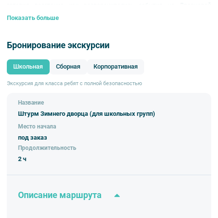
готовил восстание, как разворачивались события на Дворцовой
площади, какими тайнами и легендами окружено это историческое
Показать больше
событие.
Бронирование экскурсии
Школьная
Сборная
Корпоративная
Экскурсия для класса ребят с полной безопасностью
Название
Штурм Зимнего дворца (для школьных групп)
Место начала
под заказ
Продолжительность
2 ч
Описание маршрута