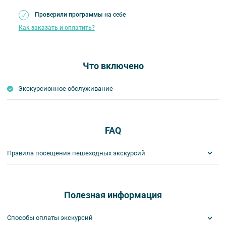
Проверили программы на себе
Как заказать и оплатить?
Что включено
Экскурсионное обслуживание
FAQ
Правила посещения пешеходных экскурсий
Важнейшим приоритетом в нашей работе является обеспечение
вашей безопасности и комфорта в ходе проведения экскурсий и
туров. Поэтому, пожалуйста, ознакомьтесь с правилами,
Полезная информация
соблюдение которых сделает ваш отдых приятным, комфортным
и безопасным.
Способы оплаты экскурсий
1. На пешеходных экскурсиях запрещается употреблять пищу