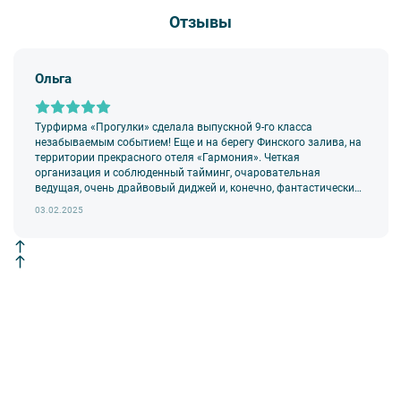
В случае отмены экскурсии все денежные средства
Отзывы
возвращаются клиенту в полном объеме.
8. На ряд экскурсий туроператор предоставляет в аренду
аудиооборудование. Ответственность за сохранность
Ольга
оборудования во время проведения экскурсионной программы
возлагается на экскурсанта. В случае утери или порчи
оборудования экскурсант обязан возместить полную стоимость
Турфирма «Прогулки» сделала выпускной 9-го класса
комплекта в размере 5500 руб. 00 коп.
незабываемым событием! Еще и на берегу Финского залива, на
территории прекрасного отеля «Гармония». Четкая
организация и соблюденный тайминг, очаровательная
ведущая, очень драйвовый диджей и, конечно, фантастически
романтичный фотограф.
03.02.2025