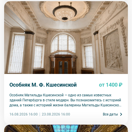
Особняк М. Ф. Кшесинской
от 1400 ₽
Особняк Матильды Кшесинской — одно из самых известных
зданий Петербурга в стиле модерн. Вы познакомитесь с историей
дома, а также с историей жизни балерины Матильды Кшесинской.
Узнаете, какие отношения ее связывали с мужчинами дома
16.08.2026 16:00
Все даты
23.08.2026 16:00
Романовых, как складывалась артистическая карьера, какая
судьба ждала в эмиграции