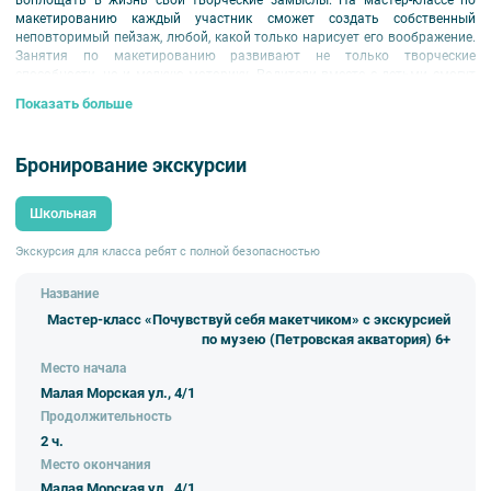
воплощать в жизнь свои творческие замыслы. На мастер-классе по
макетированию каждый участник сможет создать собственный
неповторимый пейзаж, любой, какой только нарисует его воображение.
Занятия по макетированию развивают не только творческие
способности, но и мелкую моторику. Родители вместе с детьми смогут
принять участие в мастер-классе и построить свой неповторимый мир.
Показать больше
Для 1-5 классов.
Бронирование экскурсии
Школьная
Экскурсия для класса ребят с полной безопасностью
Название
Мастер-класс «Почувствуй себя макетчиком» с экскурсией
по музею (Петровская акватория) 6+
Место начала
Малая Морская ул., 4/1
Продолжительность
2 ч.
Место окончания
Малая Морская ул., 4/1