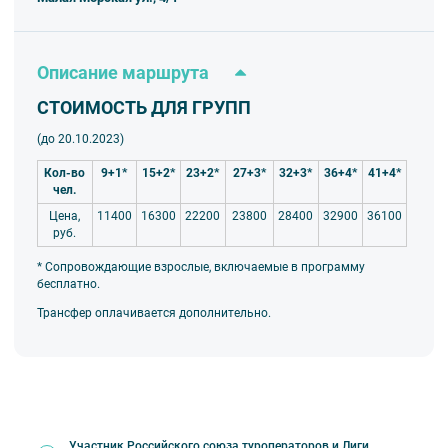
Описание маршрута
СТОИМОСТЬ ДЛЯ ГРУПП
(до 20.10.2023)
Кол-во
9+1*
15+2*
23+2*
27+3*
32+3*
36+4*
41+4*
чел.
Цена,
11400
16300
22200
23800
28400
32900
36100
руб.
* Сопровождающие взрослые, включаемые в программу
бесплатно.
Трансфер оплачивается дополнительно.
Участник Российского союза туроператоров и Лиги