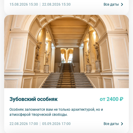
аудиооборудование. Ответственность за сохранность
15.08.2026 15:30
Все даты
22.08.2026 15:30
оборудования во время проведения экскурсионной программы
возлагается на экскурсанта. В случае утери или порчи
оборудования экскурсант обязан возместить полную стоимость
комплекта в размере 5500 руб. 00 коп.
Внимание! В составе экскурсионного маршрута возможны
изменения, так как некоторые интерьеры могут быть
недоступны по решению руководства объекта.
Зубовский особняк
от 2400 ₽
Особняк запомнится вам не только архитектурой, но и
атмосферой творческой свободы.
22.08.2026 17:00
Все даты
05.09.2026 17:00