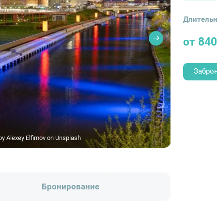
Длительн
от 840
Забро
 Alexey Elfimov on Unsplash
Бронирование