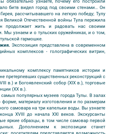
ы обязательно узнаете, почему его построили
мало битв видел город под своими стенами… Он
Гирея, рассчитывавшего на легкую победу; Тулу
мя Великой Отечественной войны Тула пережила
он продолжает жить и радовать нас своими
18+1*
30+2*
40+2*
Мы узнаем и о тульских оружейниках, и о том,
 тульской гармошке.
ки
10 500
9 300
8 400
ужия.
Экспозиция представлена в современном
ийных комплексов - голографических витрин,
11 900
10 600
9 700
никальному комплексу памятников истории и
поездку бесплатно.
, не претерпевших существенных реконструкций с
III в.) и Богоявленский собор (XIX в.), торговые
нции (XX в.).
 самых популярных музеев города Тулы. В залах
 форме, материалу изготовления и по размерам
ного самовара на три капельки воды. Вы узнаете
конца XVIII до начала XXI веков. Экскурсанты
ые яркие образцы, в том числе самовар первой
цыных. Дополнением к экспозиции станет
ске: посетителям представляется возможность