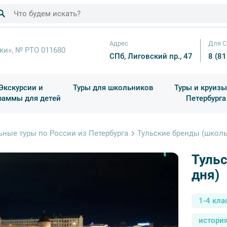
Адрес
Для С
ки», № РТО 011680
СПб, Лиговский пр., 47
8 (8
Экскурсии и
Туры для школьников
Туры и круизы
раммы для детей
Петербурга
ков
раздничные выезды и тематические экскурсии
Квесты/Интерактивы
Для 4 класса (Начальная 
Праздник окон
ные туры по России из Петербурга
Тульские бренды (школь
Тульс
дня)
1-4 кла
истори