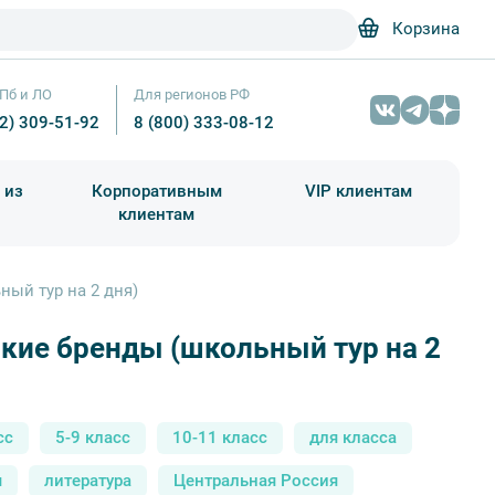
Корзина
Пб и ЛО
Для регионов РФ
12) 309-51-92
8 (800) 333-08-12
 из
Корпоративным
VIP клиентам
клиентам
школа)
чания учебного года
Абонементы на экскурсии
ный тур на 2 дня)
кие бренды (школьный тур на 2
Тульские бренды – фото №3 – Photo by Sergey Konstantinov on
сс
5-9 класс
10-11 класс
для класса
я
литература
Центральная Россия