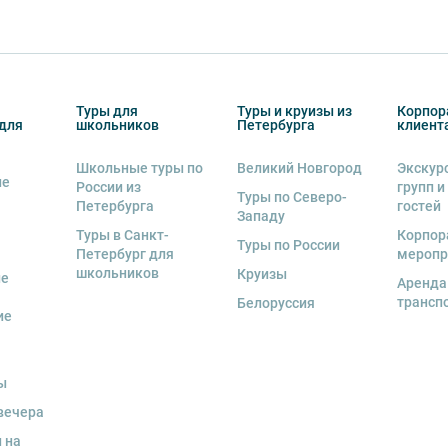
Туры для
Туры и круизы из
Корпор
для
школьников
Петербурга
клиент
Школьные туры по
Великий Новгород
Экскур
ие
России из
групп и
Туры по Северо-
Петербурга
гостей
Западу
Туры в Санкт-
Корпор
Туры по России
Петербург для
меропр
школьников
Круизы
ые
Аренда
трансп
Белоруссия
ие
ы
вечера
 на