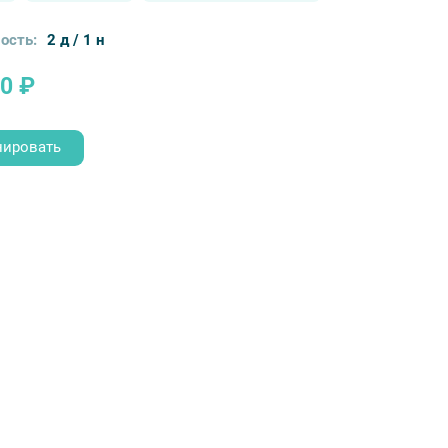
ость:
2 д / 1 н
0 ₽
нировать