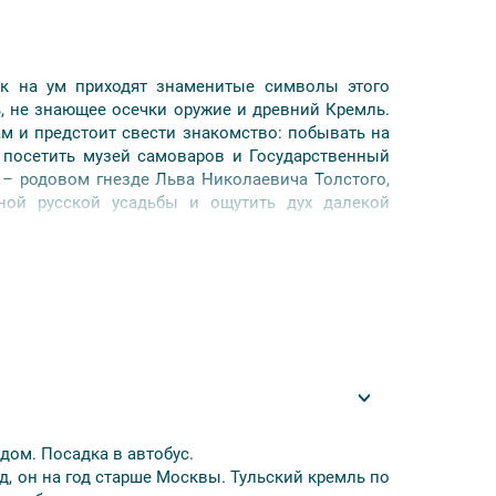
как на ум приходят знаменитые символы этого
ь, не знающее осечки оружие и древний Кремль.
м и предстоит свести знакомство: побывать на
, посетить музей самоваров и Государственный
 – родовом гнезде Льва Николаевича Толстого,
ной русской усадьбы и ощутить дух далекой
 в музеи,
идом. Посадка в автобус.
д, он на год старше Москвы. Тульский кремль по