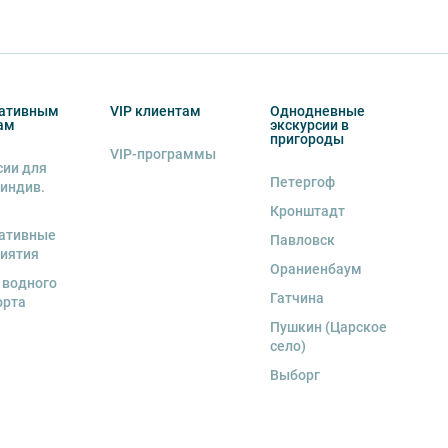
ативным
VIP клиентам
Однодневные
ам
экскурсии в
пригороды
VIP-программы
сии для
Петергоф
 индив.
Кронштадт
ативные
Павловск
иятия
Ораниенбаум
 водного
Гатчина
орта
Пушкин (Царское
село)
Выборг