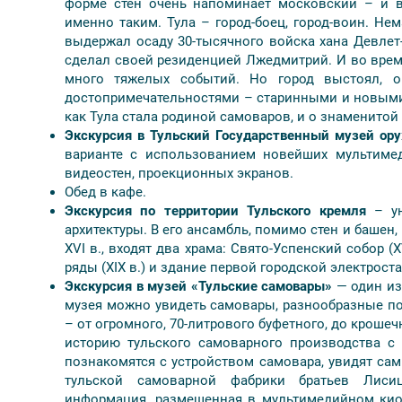
форме стен очень напоминает московский – и в
Стоимость тура
именно таким. Тула – город-боец, город-воин. Не
выдержал осаду 30-тысячного войска хана Девлет-
(до 15.04.2024)
сделал своей резиденцией Лжедмитрий. И во вре
много тяжелых событий. Но город выстоял, 
Численность группы / Стоимость (руб./чел.)
достопримечательностями – старинными и новыми. 
как Тула стала родиной самоваров, и о знаменитой
ОТЕЛИ 2* и 3*, удалённые от центра, комплексные завтра
Экскурсия в Тульский Государственный музей ор
варианте с использованием новейших мультимед
ОТЕЛИ 3*, 4* - центр города, завтраки "шведский стол"
видеостен, проекционных экранов.
Обед в кафе.
Экскурсия по территории Тульского кремля
– у
* Количество взрослых сопровождающих, включенных в 
архитектуры. В его ансамбль, помимо стен и башен
Доплата взрослого в составе группы - 600 рублей.
XVI в., входят два храма: Свято-Успенский собор (XV
ряды (XIX в.) и здание первой городской электроста
Экскурсия в музей «Тульские самовары»
— один из
музея можно увидеть самовары, разнообразные по
– от огромного, 70-литрового буфетного, до крошеч
историю тульского самоварного производства с 
познакомятся с устройством самовара, увидят сам
тульской самоварной фабрики братьев Лиси
информация, размещенная в мультимедийном кио