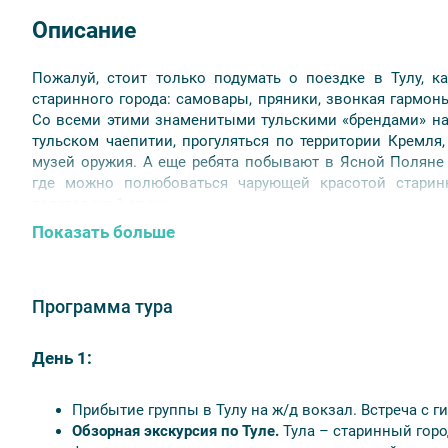
Описание
Пожалуй, стоит только подумать о поездке в Тулу, 
старинного города: самовары, пряники, звонкая гармон
Со всеми этими знаменитыми тульскими «брендами» на
тульском чаепитии, прогуляться по территории Кремля
музей оружия. А еще ребята побывают в Ясной Поляне
где можно полюбоваться чарующей красотой старин
толстовской эпохи.
Показать больше
Тур для школьников 3-11 классов
Продолжительность: 2 дня / 1 ночь
Программа тура
В стоимость включено:
экскурсионная программа, включая входные билеты
День 1:
проживание в выбранной гостинице – 1 ночь,
питание (2 обеда),
Прибытие группы в Тулу на ж/д вокзал. Встреча с г
транспортное обслуживание – по программе тура,
Обзорная экскурсия по Туле.
Тула – старинный горо
услуги гида.