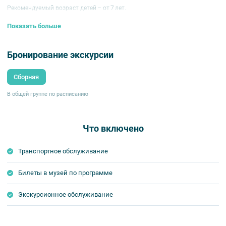
Рекомендуемый возраст детей – от 7 лет.
В пути следования ретропоезда ребенку не предоставляется отдельное
Показать больше
место. Экскурсионная программа в Новгороде и питание включены.
В автобусе ребенок занимает отдельное место в детском кресле или
бустере
Бронирование экскурсии
В стоимость включено:
Сборная
проезд в вагоне плацкартного типа;
постельное белье;
В общей группе по расписанию
транспортно-экскурсионное обслуживание по программе;
входные билеты в туристические объекты по программе;
участие в мастер-классах;
дегустация традиционных угощений Новгорода (пряник, квас,
Что включено
мед);
обед и ужин в Великом Новгороде;
чаепитие в пути следования
Транспортное обслуживание
Маршрут экскурсии:
Билеты в музей по программе
06:00
— Отправление ретропоезда до ст. Новгород на Волхове.
В пути – настоящее железнодорожное чаепитие. Маленьким
Экскурсионное обслуживание
путешественникам будут предложены раскраски и карандаши.
10:00
— Прибытие на ст. Новгород на Волхове. Посадка в экскурсионные
автобусы.