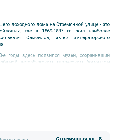
его доходного дома на Стремянной улице - это
ойловых, где в 1869-1887 гг. жил наиболее
сильевич Самойлов, актер императорского
я.
-е годы здесь появился музей, сохранивший
любимой петербургским творческим бомондом
дельца и концертный зал, представлена богатая
и.
Стремянная ул., 8
есто начала