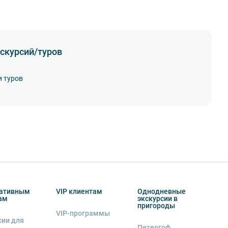
скурсий/туров
и туров
ативным
VIP клиентам
Однодневные
ам
экскурсии в
пригороды
VIP-программы
сии для
Петергоф