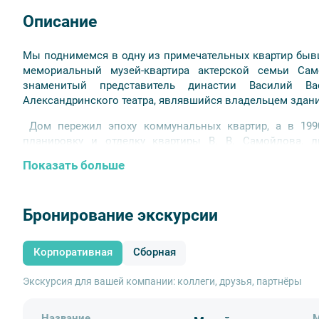
Описание
Мы поднимемся в одну из примечательных квартир бывш
мемориальный музей-квартира актерской семьи Сам
знаменитый представитель династии Василий Ва
Александринского театра, являвшийся владельцем здани
Дом пережил эпоху коммунальных квартир, а в 1990
планировку и отделку квартиры В. В. Самойлова, 
середины XIX в. В музее воссоздан кабинет самого вла
Показать больше
коллекция, посвященная истории артистической династи
Бронирование экскурсии
Корпоративная
Сборная
Экскурсия для вашей компании: коллеги, друзья, партнёры
Название
М