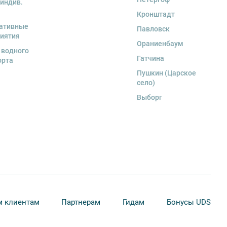
 индив.
Кронштадт
ативные
Павловск
иятия
Ораниенбаум
 водного
Гатчина
орта
Пушкин (Царское
село)
Выборг
 клиентам
Партнерам
Гидам
Бонусы UDS