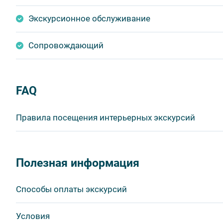
Экскурсионное обслуживание
Сопровождающий
FAQ
Правила посещения интерьерных экскурсий
Важнейшим приоритетом в нашей работе является об
в ходе проведения экскурсий и туров. Поэтому, пожа
Полезная информация
соблюдение которых сделает ваш отдых приятным, 
1. На интерьерных экскурсиях запрещается употребл
Способы оплаты экскурсий
бутилированной воды, категорически запрещается уп
2. Пожалуйста, будьте вежливы по отношению друг к 
Visa
Условия
другим пассажирам и, по возможности, воздержитес