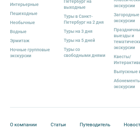
Петербург на
экскурсанта. В случае утери или порчи оборудования
Интерьерные
экскурсии
выходные
стоимость комплекта в размере 5500 руб. 00 коп.
Пешеходные
Загородные
Туры в Санкт-
экскурсии
Внимание! В составе экскурсионного маршрута возм
Петербург на 2 дня
Необычные
интерьеры могут быть недоступны по решению руков
Праздничн
Туры на 3 дня
Водные
выезды и
Туры на 5 дней
Эрмитаж
тематическ
экскурсии
Туры со
Ночные групповые
свободными днями
экскурсии
Квесты/
Интерактив
Выпускные 
Абонементы
экскурсии
О компании
Статьи
Путеводитель
Новос