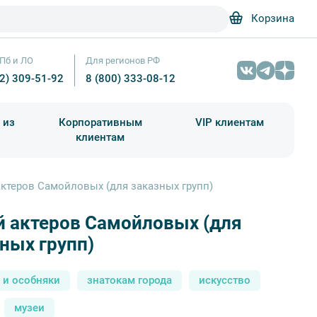
Корзина
Пб и ЛО
Для регионов РФ
12) 309-51-92
8 (800) 333-08-12
 из
Корпоративным
VIP клиентам
клиентам
школа)
чания учебного года
Абонементы на экскурсии
ктеров Самойловых (для заказных групп)
й актеров Самойловых (для
ных групп)
 и особняки
знатокам города
искусство
музеи