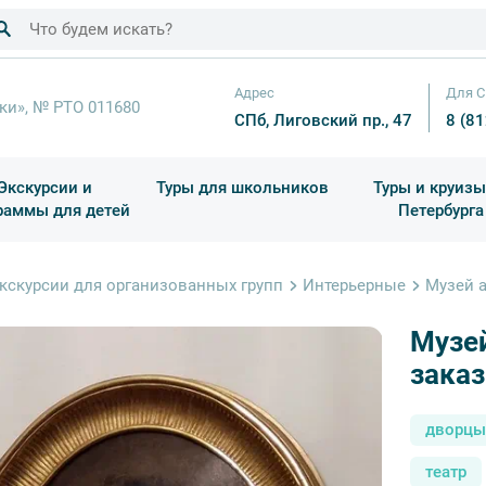
Адрес
Для С
ки», № РТО 011680
СПб, Лиговский пр., 47
8 (8
Экскурсии и
Туры для школьников
Туры и круизы
раммы для детей
Петербурга
ков
раздничные выезды и тематические экскурсии
Квесты/Интерактивы
Для 4 класса (Начальная 
Праздник окон
кскурсии для организованных групп
Интерьерные
Музей а
Музе
заказ
дворцы
театр