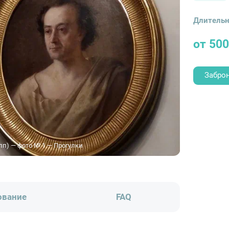
Длительн
от 500
Забро
пп) — фото № 1 — Прогулки
ование
FAQ