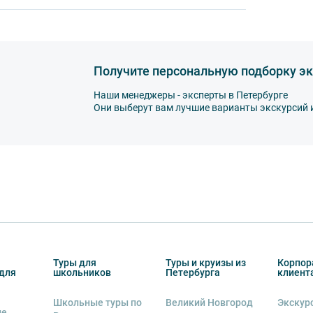
му оборудованию, предоставляемому
Получите персональную подборку эк
альную ответственность за неё несёт
Наши менеджеры - эксперты в Петербурге
Они выберут вам лучшие варианты экскурсий 
ов экскурсии несёт взрослый
бенку правила поведения на экскурсии.
о возрастное ограничение 6+.
курсии.
рсии или отменить экскурсию полностью
снегопадами, ливнями, наводнениями,
рс-мажорными обстоятельствами; а также,
тиве экскурсионного объекта. В случае
Туры для
Туры и круизы из
Корпор
ются клиенту в полном объеме.
для
школьников
Петербурга
клиент
енду аудиооборудование. Ответственность за
Школьные туры по
Великий Новгород
Экскур
курсионной программы возлагается на
ие