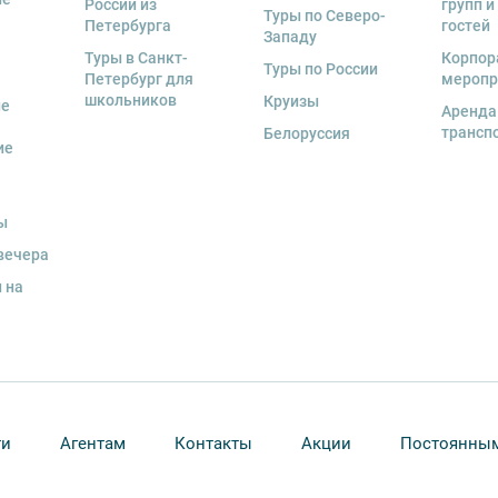
России из
групп и
 экскурсант обязан возместить полную
Туры по Северо-
Петербурга
гостей
Западу
Туры в Санкт-
Корпор
Туры по России
ожны изменения, так как некоторые
Петербург для
меропр
одства объекта.
школьников
Круизы
ые
Аренда
трансп
Белоруссия
ие
ы
вечера
 на
ти
Агентам
Контакты
Акции
Постоянным