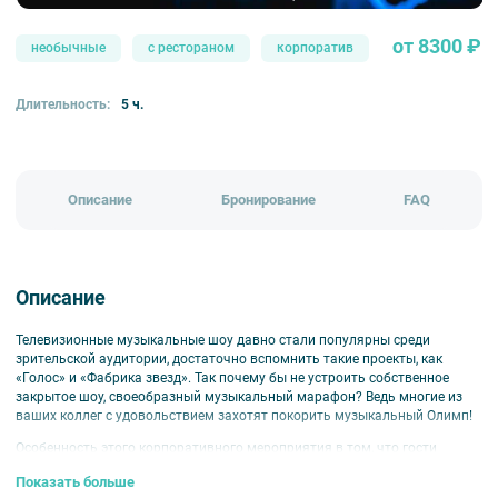
от 8300 ₽
необычные
с рестораном
корпоратив
Длительность:
5 ч.
Описание
Бронирование
FAQ
Описание
Телевизионные музыкальные шоу давно стали популярны среди
зрительской аудитории, достаточно вспомнить такие проекты, как
«Голос» и «Фабрика звезд». Так почему бы не устроить собственное
закрытое шоу, своеобразный музыкальный марафон? Ведь многие из
ваших коллег с удовольствием захотят покорить музыкальный Олимп!
Особенность этого корпоративного мероприятия в том, что гости
становятся непосредственными участниками программы. У каждого
Показать больше
появляется возможность реализовать свой творческий потенциал и