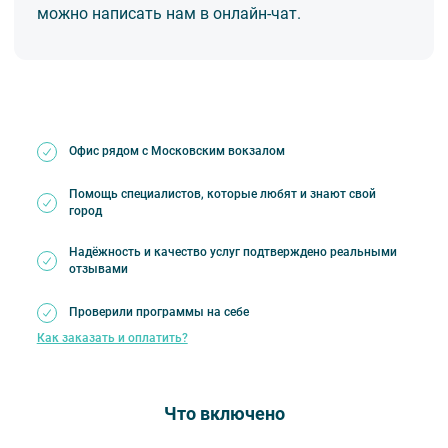
можно написать нам в онлайн-чат.
В стоимость включено:
услуги профессионального ведущего и диджея;
разработка индивидуального сценария мероприятия;
профессиональное сопровождение и консультирование
участников накануне мероприятия (при подготовке сценических
номеров);
призы каждому участнику и памятные статуэтки командам-
Офис рядом с Московским вокзалом
призерам;
полиграфическая продукция (грамоты для каждой команды)
звуко- и видеооборудование;
Помощь специалистов, которые любят и знают свой
живая музыка (выступление 2 вокалистов на протяжении
город
вечера);
услуги фотографа;
Надёжность и качество услуг подтверждено реальными
фуршет/банкет с обслуживанием;
отзывами
полное сопровождение на всех этапах
Оплачивается отдельно:
Проверили программы на себе
аренда помещения (в зависимости от выбранной площадки);
Как заказать и оплатить?
фотозона.
Что включено