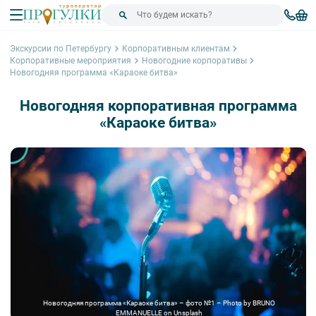
Экскурсии по Петербургу
Корпоративным клиентам
Корпоративные мероприятия
Новогодние корпоративы
Новогодняя программа «Караоке битва»
Новогодняя корпоративная программа
«Караоке битва»
Новогодняя программа «Караоке битва» – фото №1 – Photo by BRUNO
EMMANUELLE on Unsplash