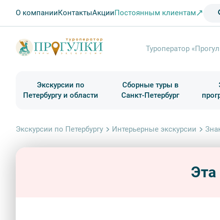
О компании
Контакты
Акции
Постоянным клиентам
Туроператор «Прогул
Экскурсии по
Сборные туры в
Петербургу и области
Санкт-Петербург
прог
Туры в Санкт-Петербург на выходные
Классические экскурсии
Школьные туры по России из Петербурга
Экскурсии для групп и индив. гостей
Загородные экскурсии
Музеи и общественные учреждения
Туры в Санкт-Петербург на 2 дня
Туры в Санкт-Петербург для школьни
П
Экскурсии по Петербургу
Интерьерные экскурсии
Зна
Эта