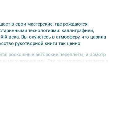
шает в свои мастерские, где рождаются
старинными технологиями: каллиграфией,
IX века. Вы окунетесь в атмосферу, что царила
усство рукотворной книги так ценно.
ются роскошные авторские переплеты, и осмотр
тными художниками. Эти экземпляры хранятся в
событие, способное навсегда изменить ваше
рчество.