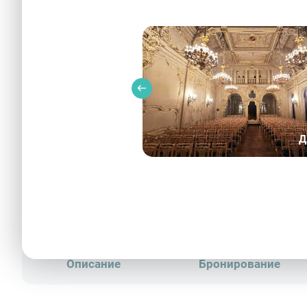
Д
Иоганн Гутенберг – F. 
Описание
Бронирование