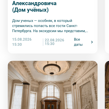
9. На ряд экскурсий туроператор предоставляет в ар
Александровича
сохранность оборудования во время проведения экс
(Дом учёных)
экскурсанта. В случае утери или порчи оборудования
стоимость комплекта в размере 5500 руб. 00 коп.
Дом ученых — особняк, в который
Внимание! В составе экскурсионного маршрута возм
стремились попасть все гости Санкт-
интерьеры могут быть недоступны по решению руков
Петербурга. На экскурсии мы представим,
насколько роскошными были балы в его
15.08.2026
Все
22.08.2026
парадных залах
15:30
15:30
даты