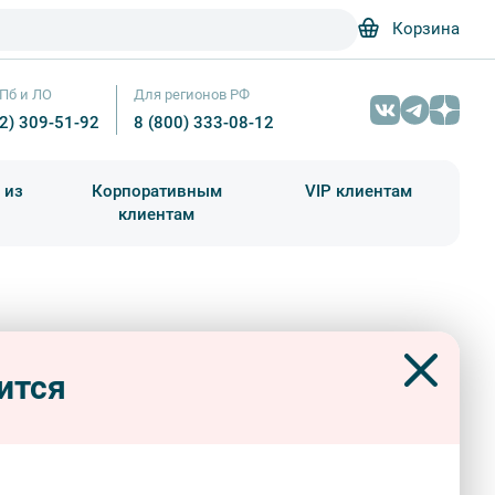
Корзина
Пб и ЛО
Для регионов РФ
12) 309-51-92
8 (800) 333-08-12
 из
Корпоративным
VIP клиентам
клиентам
школа)
чания учебного года
Абонементы на экскурсии
мство с издательством «Редкая
Типографический станок – National Encyclopaedia: A Dictionary of Uni
 из Санкт-Петербурга»
ится
ерные