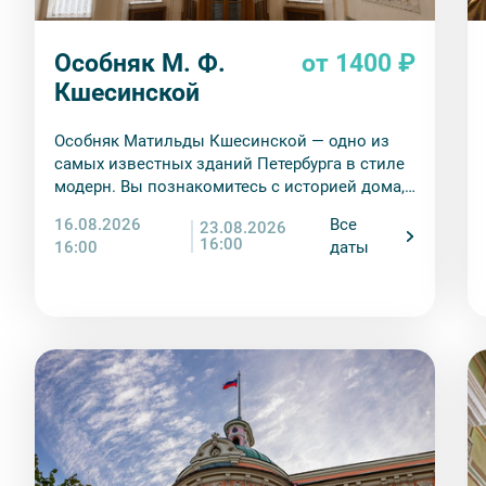
Особняк М. Ф.
от 1400 ₽
Кшесинской
Особняк Матильды Кшесинской — одно из
самых известных зданий Петербурга в стиле
модерн. Вы познакомитесь с историей дома,
а также с историей жизни балерины
16.08.2026
Все
23.08.2026
Матильды Кшесинской. Узнаете, какие
16:00
16:00
даты
отношения ее связывали с мужчинами дома
Романовых, как складывалась артистическая
карьера, какая судьба ждала в эмиграции