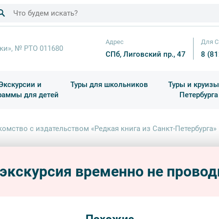
Адрес
Для С
ки», № РТО 011680
СПб, Лиговский пр., 47
8 (8
Экскурсии и
Туры для школьников
Туры и круизы
раммы для детей
Петербурга
ков
раздничные выезды и тематические экскурсии
Квесты/Интерактивы
Для 4 класса (Начальная 
Праздник окон
комство с издательством «Редкая книга из Санкт-Петербурга»
Знако
книга
 экскурсия временно не провод
интерь