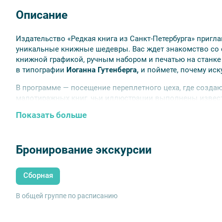
Описание
Издательство «Редкая книга из Санкт-Петербурга» пригла
уникальные книжные шедевры. Вас ждет знакомство со 
книжной графикой, ручным набором и печатью на станке X
в типографии
Иоганна Гутенберга,
и поймете, почему иск
В программе — посещение переплетного цеха, где созда
малотиражных книг, чьи иллюстрации выполнены извес
лучших музеях мира. Подобное погружение — это яркое 
Показать больше
представление о книге и вдохновить на собственное тво
Бронирование экскурсии
Сборная
В общей группе по расписанию