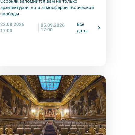
Особняк запомнится вам не только
енду аудиооборудование. Ответственность за
архитектурой, но и атмосферой творческой
курсионной программы возлагается на
свободы.
 экскурсант обязан возместить полную
22.08.2026
Все
05.09.2026
17:00
17:00
даты
ожны изменения, так как некоторые
одства объекта.