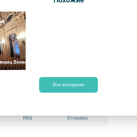
Похожие
Длительн
от 205
Врем
Обр
ворец Великого князя Владимира Александровича (Дом учёны
Все экскурсии
A. Brockhaus
FAQ
Отзывы