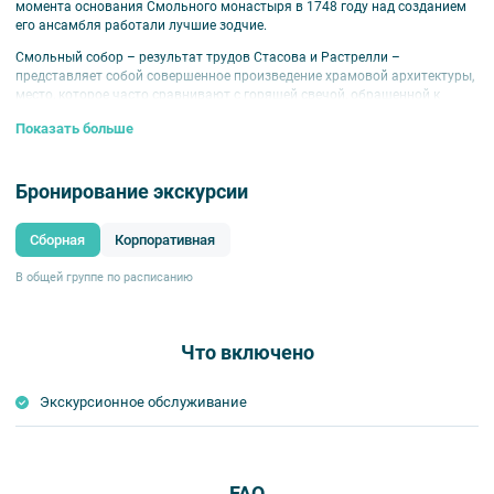
момента основания Смольного монастыря в 1748 году над созданием
его ансамбля работали лучшие зодчие.
Смольный собор – результат трудов Стасова и Растрелли –
представляет собой совершенное произведение храмовой архитектуры,
место, которое часто сравнивают с горящей свечой, обращенной к
Создателю.
Показать больше
О том, как создавался этот уникальный архитектурный и исторический
памятник, вы узнаете на экскурсии, отправившись в путешествие по
минувшим векам. Особенность программы – возможность подняться
Бронирование экскурсии
на хоры и взглянуть на собор с непривычного ракурса. Кроме того,
посетим и звонницу Смольного, чтобы полюбоваться ансамблем и
Сборная
Корпоративная
центром Петербурга с высоты.
Программа:
50 минут – экскурсия с подъемом на хоры, далее – подъем
В общей группе по расписанию
на звонницу.
Что включено
Экскурсионное обслуживание
FAQ