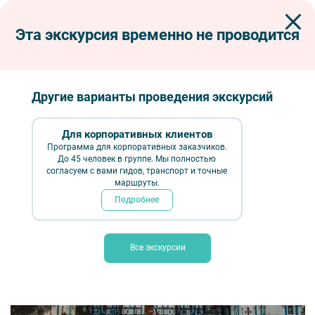
Эта экскурсия временно не проводится
Экскурсии по Петербургу
Интерьерные экскурсии
Музеи
Воплощая замысел Божий (экскурсия по Смольному собору с подъемом
на хоры и звонницу)
Другие варианты проведения экскурсий
Воплощая замысел Божий (экскурсия по
Смольному собору с подъемом на хоры и
Для корпоративных клиентов
звонницу)
Программа для корпоративных заказчиков.
До 45 человек в группе. Мы полностью
согласуем с вами гидов, транспорт и точные
маршруты.
Подробнее
Все экскурсии