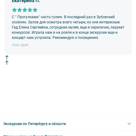
Екатерина П.
возлагается на экскурсанта. В случае утери или порчи
оборудования экскурсант обязан возместить полную стоимость
комплекта в размере 5500 руб. 00 коп.
С " Прогулками" часто гуляю. В последний раз в Зубовский
Внимание! В составе экскурсионного маршрута возможны
особняк. Залов для осмотра всего четыре, но они интересные.
изменения, так как некоторые интерьеры могут быть
Гид Елена Сергеевна, сотрудник музея, еще и скрипачка, лауреат
недоступны по решению руководства объекта.
конкурсов. Играла нам и на рояле и в конце экскурсии еще и
концерт нам устроила. Рекомендую к посещению.
15.01.2025
Экскурсии по Петербургу и области