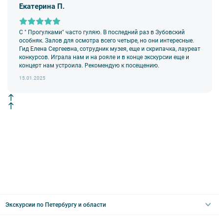
оборудования во время проведения экскурсионной программы
Екатерина П.
возлагается на экскурсанта. В случае утери или порчи
оборудования экскурсант обязан возместить полную стоимость
комплекта в размере 5500 руб. 00 коп.
С " Прогулками" часто гуляю. В последний раз в Зубовский
Внимание! В составе экскурсионного маршрута возможны
особняк. Залов для осмотра всего четыре, но они интересные.
изменения, так как некоторые интерьеры могут быть
Гид Елена Сергеевна, сотрудник музея, еще и скрипачка, лауреат
недоступны по решению руководства объекта.
конкурсов. Играла нам и на рояле и в конце экскурсии еще и
концерт нам устроила. Рекомендую к посещению.
15.01.2025
Экскурсии по Петербургу и области