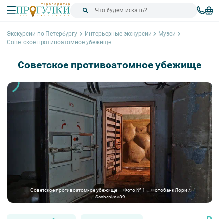
Экскурсии по Петербургу
Интерьерные экскурсии
Музеи
Советское противоатомное убежище
Советское противоатомное убежище
Советское противоатомное убежище — Фото № 1 — Фотобанк Лори /
Sashenkov89