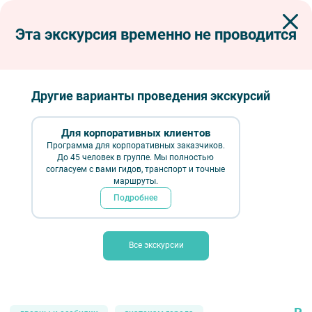
Эта экскурсия временно не проводится
Экскурсии по Петербургу
Интерьерные экскурсии
Музеи
Офицерская воздухоплавательная школа
Офицерская воздухоплавательная школа
Другие варианты проведения экскурсий
Для корпоративных клиентов
Программа для корпоративных заказчиков.
До 45 человек в группе. Мы полностью
согласуем с вами гидов, транспорт и точные
маршруты.
Подробнее
Все экскурсии
Офицерская воздухоплавательная школа — Фото № 1 — Фотобанк
Лори / Алексей Кузнецов