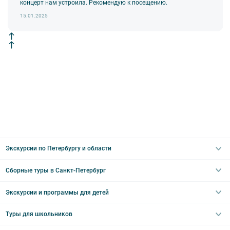
концерт нам устроила. Рекомендую к посещению.
изменения, так как некоторые интерьеры могут быть
недоступны по решению руководства объекта.
15.01.2025
Экскурсии по Петербургу и области
Сборные туры в Санкт-Петербург
Автобусные
Интерьерные
Экскурсии и программы для детей
Туры в Санкт-Петербург на выходные
Пешеходные
Туры в Санкт-Петербург на 2 дня
Туры для школьников
Необычные
Классические экскурсии
Туры на 3 дня