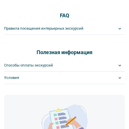
FAQ
Правила посещения интерьерных экскурсий
Важнейшим приоритетом в нашей работе является обеспечение
вашей безопасности и комфорта в ходе проведения экскурсий и
туров. Поэтому, пожалуйста, ознакомьтесь с правилами,
Полезная информация
соблюдение которых сделает ваш отдых приятным, комфортным
и безопасным.
Способы оплаты экскурсий
1. На интерьерных экскурсиях запрещается употреблять пищу
и напитки за исключением бутилированной воды, категорически
Условия
Visa
запрещается употреблять алкоголь.
MasterCard
2. Пожалуйста, будьте вежливы по отношению друг к другу:
Сбербанк
Скидка по клубной карте
не разговаривайте громко, не мешайте другим пассажирам и, по
Наличными
Билеты выкупаются заранее
возможности, воздержитесь от использования мобильных
устройств во время экскурсии.
3. Соблюдайте правила посещения музеев.
4. Пожалуйста, бережно относитесь к экскурсионному
оборудованию, предоставляемому туроператором. В случае
порчи оборудования материальную ответственность за неё