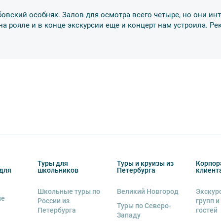
енду аудиооборудование. Ответственность за
курсионной программы возлагается на
убовский особняк. Залов для осмотра всего четыре, но они инт
 экскурсант обязан возместить полную
 на рояле и в конце экскурсии еще и концерт нам устроила. 
ожны изменения, так как некоторые
одства объекта.
Туры для
Туры и круизы из
Корпор
для
школьников
Петербурга
клиент
Школьные туры по
Великий Новгород
Экскур
ие
России из
групп и
Туры по Северо-
Петербурга
гостей
Западу