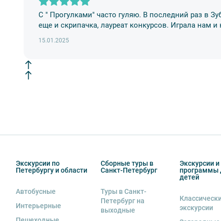
9. На ряд экскурсий туроператор предоставляет в ар
сохранность оборудования во время проведения экс
С " Прогулками" часто гуляю. В последний раз в З
экскурсанта. В случае утери или порчи оборудования
еще и скрипачка, лауреат конкурсов. Играла нам и
стоимость комплекта в размере 5500 руб. 00 коп.
15.01.2025
Внимание! В составе экскурсионного маршрута возм
интерьеры могут быть недоступны по решению руков
Экскурсии по
Сборные туры в
Экскурсии и
Петербургу и области
Санкт-Петербург
программы 
детей
Автобусные
Туры в Санкт-
Классическ
Петербург на
Интерьерные
экскурсии
выходные
Пешеходные