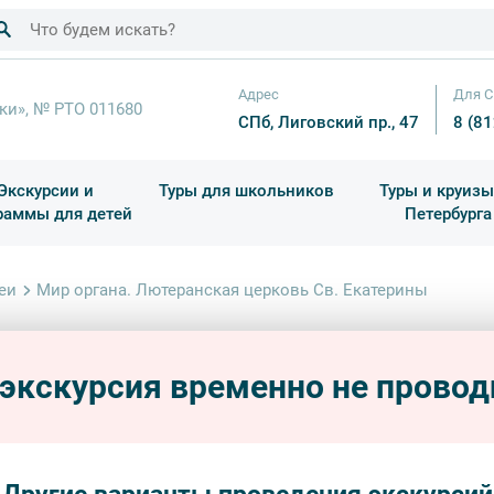
Адрес
Для С
ки», № РТО 011680
СПб, Лиговский пр., 47
8 (8
Экскурсии и
Туры для школьников
Туры и круизы
раммы для детей
Петербурга
ков
раздничные выезды и тематические экскурсии
Квесты/Интерактивы
Для 4 класса (Начальная 
Праздник окон
еи
Мир органа. Лютеранская церковь Cв. Екатерины
Мир о
Екат
 экскурсия временно не провод
дворцы
экскурс