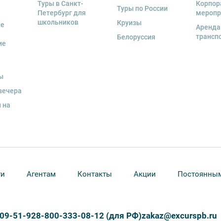
Туры в Санкт-
Корпор
Туры по России
Петербург для
меропр
школьников
Круизы
ые
Аренда
трансп
Белоруссия
ие
ы
вечера
 на
ти
Агентам
Контакты
Акции
Постоянным
309-51-92
8-800-333-08-12 (для РФ)
zakaz@excurspb.ru