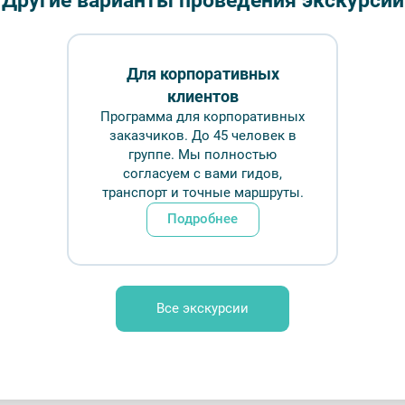
Другие варианты проведения экскурсий
Длительн
Для корпоративных
₽
клиентов
Программа для корпоративных
Врем
заказчиков. До 45 человек в
группе. Мы полностью
согласуем с вами гидов,
Обр
транспорт и точные маршруты.
Подробнее
фото №4 — Фотобанк Лори/Галина Ермолаева
Все экскурсии
FAQ
Отзывы