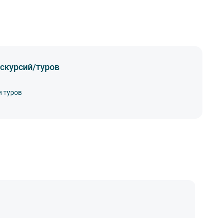
скурсий/туров
и туров
А