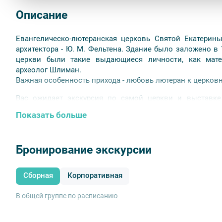
Описание
Евангелическо-лютеранская церковь Святой Екатерин
архитектора - Ю. М. Фельтена. Здание было заложено в 
церкви были такие выдающиеся личности, как мате
археолог Шлиман.
Важная особенность прихода - любовь лютеран к церков
Вас ожидает экскурсия по самой церкви и выставке
услышите исполненное на церковном органе музыкальн
Показать больше
Начало:
Большой проспект Васильевского острова, 1а (п
Продолжительность:
1–1,5 ч.
Бронирование экскурсии
При предоплате действует скидка 10%. Предоплата д
экскурсии.
Сборная
Корпоративная
Внимание!
В составе экскурсионного маршрута возмо
могут быть недоступны по решению руководства объекта
В общей группе по расписанию