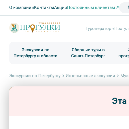
О компании
Контакты
Акции
Постоянным клиентам
Туроператор «Прогул
Экскурсии по
Сборные туры в
Петербургу и области
Санкт-Петербург
прог
Туры в Санкт-Петербург на выходные
Классические экскурсии
Школьные туры по России из Петербурга
Экскурсии для групп и индив. гостей
Загородные экскурсии
Музеи и общественные учреждения
Туры в Санкт-Петербург на 2 дня
Туры в Санкт-Петербург для школьни
П
Экскурсии по Петербургу
Интерьерные экскурсии
Муз
Эта