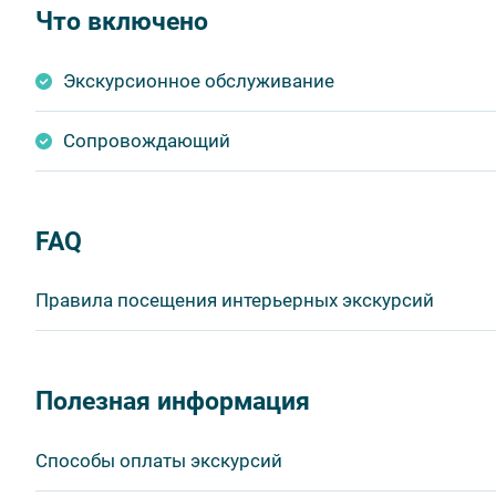
Что включено
Экскурсионное обслуживание
Сопровождающий
FAQ
Правила посещения интерьерных экскурсий
Важнейшим приоритетом в нашей работе является об
в ходе проведения экскурсий и туров. Поэтому, пожа
Полезная информация
соблюдение которых сделает ваш отдых приятным, 
1. На интерьерных экскурсиях запрещается употребл
Способы оплаты экскурсий
бутилированной воды, категорически запрещается уп