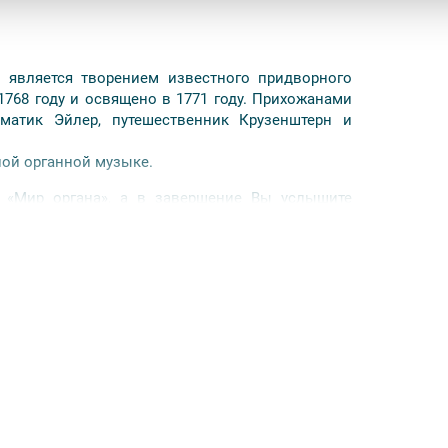
ы является творением известного придворного
1768 году и освящено в 1771 году. Прихожанами
матик Эйлер, путешественник Крузенштерн и
ной органной музыке.
 «Мир органа», а в завершение Вы услышите
ое произведение.
еред входом в церковь).
олжна быть сделана не позднее, чем НАКАНУНЕ
жны изменения, так как некоторые интерьеры
.