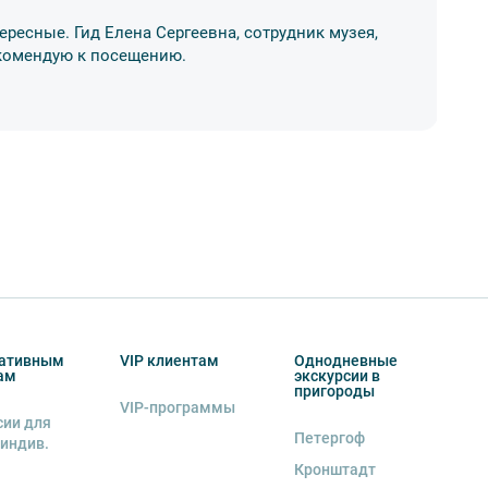
ересные. Гид Елена Сергеевна, сотрудник музея,
Ос
Рекомендую к посещению.
ме
17
ативным
VIP клиентам
Однодневные
ам
экскурсии в
пригороды
VIP-программы
сии для
Петергоф
 индив.
Кронштадт