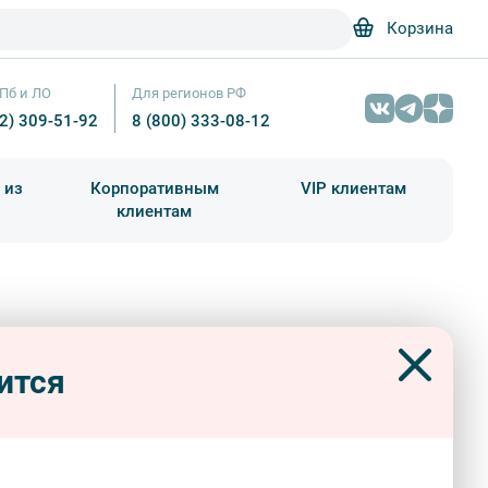
Корзина
Пб и ЛО
Для регионов РФ
12) 309-51-92
8 (800) 333-08-12
 из
Корпоративным
VIP клиентам
клиентам
школа)
чания учебного года
Абонементы на экскурсии
ргана. Лютеранская церковь Cв.
Мир органа. Лютеранская церковь Cв. Екатерины — фото №3 — Фотобанк
ерины
ится
 и особняки
знатокам города
ии «Прогулок»