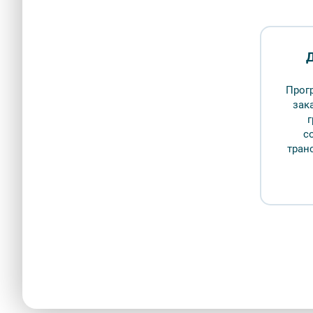
Д
Прог
зак
с
тран
Гранд Макет Россия - Билеты для групп — Фото 
Описание
Бронирование