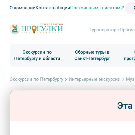
О компании
Контакты
Акции
Постоянным клиентам
Туроператор «Прогул
Экскурсии по
Сборные туры в
Петербургу и области
Санкт-Петербург
прог
Туры в Санкт-Петербург на выходные
Классические экскурсии
Школьные туры по России из Петербурга
Экскурсии для групп и индив. гостей
Загородные экскурсии
Музеи и общественные учреждения
Туры в Санкт-Петербург на 2 дня
Туры в Санкт-Петербург для школьни
П
Экскурсии по Петербургу
Интерьерные экскурсии
Муз
Эта