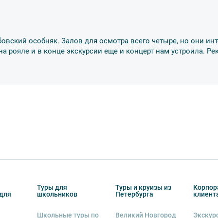
тиве экскурсионного объекта. В случае
ются клиенту в полном объеме.
енду аудиооборудование. Ответственность за
курсионной программы возлагается на
убовский особняк. Залов для осмотра всего четыре, но они инт
 экскурсант обязан возместить полную
 на рояле и в конце экскурсии еще и концерт нам устроила. 
ожны изменения, так как некоторые
одства объекта.
Туры для
Туры и круизы из
Корпор
для
школьников
Петербурга
клиент
Школьные туры по
Великий Новгород
Экскур