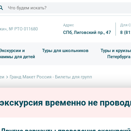
Адрес
Для С
ки», № РТО 011680
СПб, Лиговский пр., 47
8 (8
Экскурсии и
Туры для школьников
Туры и круизы
раммы для детей
Петербурга
ков
раздничные выезды и тематические экскурсии
Квесты/Интерактивы
Для 4 класса (Начальная 
Праздник окон
еи
Гранд Макет Россия - Билеты для групп
Гранд
групп
 экскурсия временно не провод
дворцы