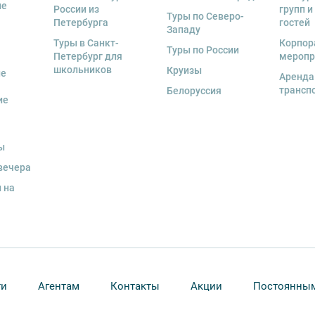
ие
России из
групп и
Туры по Северо-
Петербурга
гостей
Западу
Туры в Санкт-
Корпор
Туры по России
Петербург для
меропр
школьников
Круизы
ые
Аренда
трансп
Белоруссия
ие
ы
вечера
 на
ти
Агентам
Контакты
Акции
Постоянным