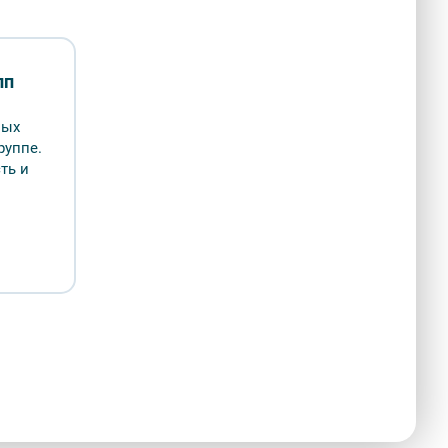
енно не проводится
пп
ных
атно к разделу
руппе.
ть и