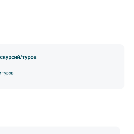
скурсий/туров
и туров