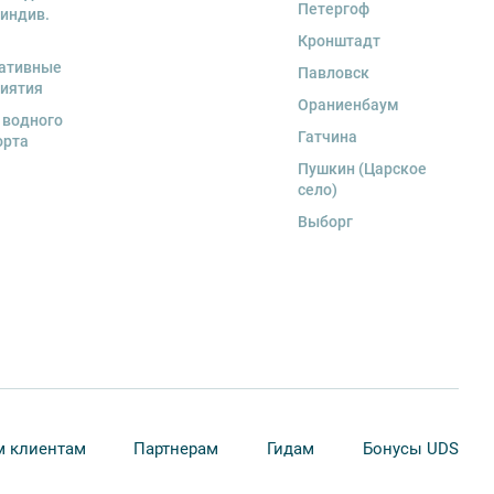
Петергоф
 индив.
Кронштадт
ативные
Павловск
иятия
Ораниенбаум
 водного
Гатчина
орта
Пушкин (Царское
село)
Выборг
 клиентам
Партнерам
Гидам
Бонусы UDS