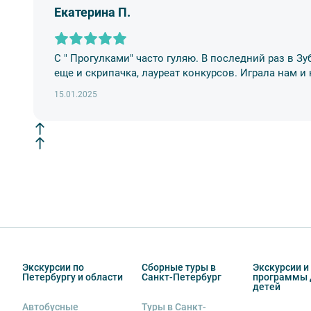
если экскурсионная программа отменяется по инициа
Екатерина П.
отмены экскурсии все денежные средства возвраща
9. На ряд экскурсий туроператор предоставляет в ар
сохранность оборудования во время проведения экс
С " Прогулками" часто гуляю. В последний раз в З
экскурсанта. В случае утери или порчи оборудования
еще и скрипачка, лауреат конкурсов. Играла нам и
стоимость комплекта в размере 5500 руб. 00 коп.
15.01.2025
Внимание! В составе экскурсионного маршрута возм
интерьеры могут быть недоступны по решению руков
Экскурсии по
Сборные туры в
Экскурсии и
Петербургу и области
Санкт-Петербург
программы 
детей
Автобусные
Туры в Санкт-