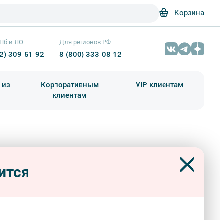
Корзина
Пб и ЛО
Для регионов РФ
12) 309-51-92
8 (800) 333-08-12
 из
Корпоративным
VIP клиентам
клиентам
школа)
чания учебного года
Абонементы на экскурсии
 Макет Россия - Билеты для
Гранд Макет Россия - Билеты для групп — Фото № 3 — Фотобанк Лори 
ится
 и особняки
популярные