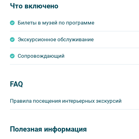
Что включено
Билеты в музей по программе
Экскурсионное обслуживание
Сопровождающий
FAQ
Правила посещения интерьерных экскурсий
Важнейшим приоритетом в нашей работе является об
в ходе проведения экскурсий и туров. Поэтому, пожа
Полезная информация
соблюдение которых сделает ваш отдых приятным, 