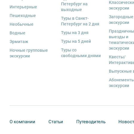
Классическ
Петербург на
Интерьерные
экскурсии
выходные
Пешеходные
Загородные
Туры в Санкт-
экскурсии
Петербург на 2 дня
Необычные
Праздничн
Туры на 3 дня
Водные
выезды и
Туры на 5 дней
Эрмитаж
тематическ
экскурсии
Туры со
Ночные групповые
свободными днями
экскурсии
Квесты/
Интерактив
Выпускные 
Абонементы
экскурсии
О компании
Статьи
Путеводитель
Новос