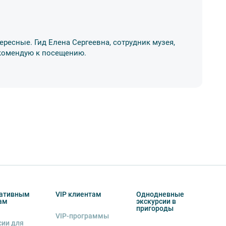
А
ересные. Гид Елена Сергеевна, сотрудник музея,
Ос
Рекомендую к посещению.
ме
17
ативным
VIP клиентам
Однодневные
ам
экскурсии в
пригороды
VIP-программы
сии для