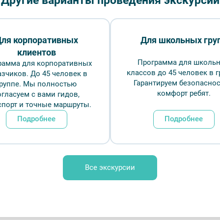
Другие варианты проведения экскурсий
₽
Врем
ля корпоративных
Для школьных гру
клиентов
Программа для школь
рамма для корпоративных
Обр
классов до 45 человек в г
азчиков. До 45 человек в
Гарантируем безопаснос
группе. Мы полностью
комфорт ребят.
огласуем с вами гидов,
спорт и точные маршруты.
Подробнее
Подробнее
№ 4 — Фотобанк Лори / Алёна Ковальчук
Все экскурсии
FAQ
Отзывы