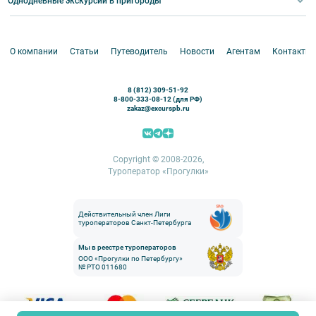
Однодневные экскурсии в пригороды
Круизы
VIP-программы
Аренда водного транспорта
Белоруссия
Петергоф
О компании
Статьи
Путеводитель
Новости
Агентам
Контакты
Кронштадт
Павловск
8 (812) 309-51-92
Ораниенбаум
8-800-333-08-12 (для РФ)
zakaz@excurspb.ru
Гатчина
Пушкин (Царское село)
Выборг
Copyright © 2008-2026,
Туроператор «Прогулки»
Действительный член Лиги
туроператоров Санкт-Петербурга
Мы в реестре туроператоров
ООО «Прогулки по Петербургу»
№ РТО 011680