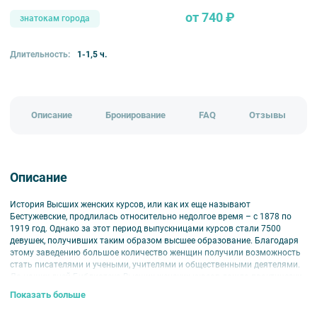
от 740 ₽
знатокам города
Длительность:
1-1,5 ч.
Описание
Бронирование
FAQ
Отзывы
Описание
История Высших женских курсов, или как их еще называют
Бестужевские, продлилась относительно недолгое время – с 1878 по
1919 год. Однако за этот период выпускницами курсов стали 7500
девушек, получивших таким образом высшее образование. Благодаря
этому заведению большое количество женщин получили возможность
стать писателями и учеными, учителями и общественными деятелями.
До наших дней Библиотека Высших женских курсов дошла практически
в первоначальном виде. Сейчас это своеобразный памятник
Показать больше
известному учебному учреждению.