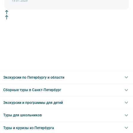
15.01.2025
Экскурсии по Петербургу и области
Сборные туры в Санкт-Петербург
Автобусные
Интерьерные
Экскурсии и программы для детей
Туры в Санкт-Петербург на выходные
Пешеходные
Туры в Санкт-Петербург на 2 дня
Туры для школьников
Необычные
Классические экскурсии
Туры на 3 дня
Водные
Загородные экскурсии
Туры и круизы из Петербурга
Туры на 5 дней
Школьные туры по России из Петербурга