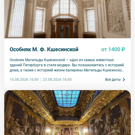
Особняк М. Ф. Кшесинской
от 1400 ₽
Особняк Матильды Кшесинской — одно из самых известных
зданий Петербурга в стиле модерн. Вы познакомитесь с историей
дома, а также с историей жизни балерины Матильды Кшесинской.
Узнаете, какие отношения ее связывали с мужчинами дома
16.08.2026 16:00
Все даты
23.08.2026 16:00
Романовых, как складывалась артистическая карьера, какая
судьба ждала в эмиграции