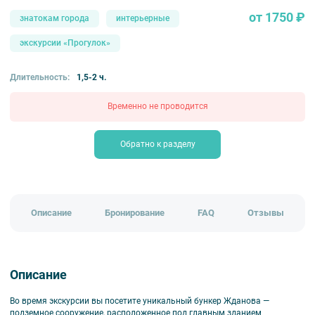
от 1750 ₽
знатокам города
интерьерные
экскурсии «Прогулок»
Длительность:
1,5-2 ч.
Временно не проводится
Обратно к разделу
Описание
Бронирование
FAQ
Отзывы
Описание
Во время экскурсии вы посетите уникальный бункер Жданова —
подземное сооружение, расположенное под главным зданием