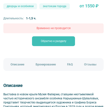
от 1550 ₽
дворцы и особняки
знатокам города
Длительность:
1-1,5 ч.
Временно не проводится
Обратно к разделу
Описание
Бронирование
FAQ
Отзывы
Описание
Выставка в новом крыле Музея Фаберже, ставшем неотъемлемой
частью исторического ансамбля особняка Нарышкиных-Шуваловых,
представит творчество выдающегося художника и графика Бориса
Григорьева, который эмигрировал из России в 1919 году и долгое время