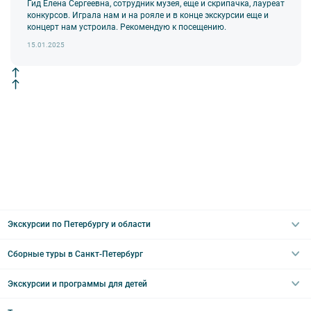
комплекта в размере 5500 руб. 00 коп.
Гид Елена Сергеевна, сотрудник музея, еще и скрипачка, лауреат
конкурсов. Играла нам и на рояле и в конце экскурсии еще и
Внимание! В составе экскурсионного маршрута возможны
концерт нам устроила. Рекомендую к посещению.
изменения, так как некоторые интерьеры могут быть
недоступны по решению руководства объекта.
15.01.2025
Экскурсии по Петербургу и области
Сборные туры в Санкт-Петербург
Автобусные
Интерьерные
Экскурсии и программы для детей
Туры в Санкт-Петербург на выходные
Пешеходные