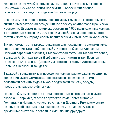
Для посещения музей открылся лишь в 1852 году в здании Нового
Эрмитажа. Сейчас основная коллекция – более 3 миллионов
экспонатов – находится в здании Зимнего дворца.
Здание Зимнего дворца строилось по указу Елизаветы Петровны как
зимняя императорская резиденция по проекту архитектора Франческо
Растрелли. Дворцовый комплекс состоит из 1000 великолепных комнат,
117 парадных лестниц и 2000 окон и дверей. Весь дворец восхищает
гостей и жителей города своим великолепием и пышностью убранства.
Внутри каждая зала дворца, открытая для посещения туристами, имеет
свое название: Большой тронный и Концертный залы, Аванзалы
Невской парадной анфилады, Малахитовая гостиная, Малая столовая,
Большая Анфилада залов (Гербовый зал, Пикетный зал, Военная
галерея 1812 года и т. д.), покои императрицы Марии Александровны,
Большая Церковь и так далее.
В каждой из открытых для посещения комнат расположены обширные
коллекции музея Эрмитажа, представленные великолепными
полотнами великих художников, предметами мебели, посуды,
предметами царского быта и др.
На данный момент работает ряд постоянных выставок. Их в музее
около 40, например, галерея портретов Романовых, живопись
Голландии и Испании, искусство Англии и Древнего Рима, искусство
Венецианской школы эпохи Возрождения и так далее. А также
временные выставки, постоянно сменяющие друг друга.