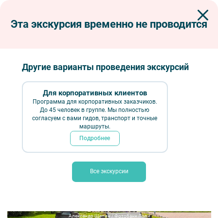
Эта экскурсия временно не проводится
Экскурсии по Петербургу
Автобусные экскурсии
Автобусные тематические
Закулисье театральной жизни, или Отзвуки театра
Другие варианты проведения экскурсий
Закулисье театральной жизни, или
Отзвуки театра
Для корпоративных клиентов
Программа для корпоративных заказчиков.
До 45 человек в группе. Мы полностью
согласуем с вами гидов, транспорт и точные
маршруты.
Подробнее
Все экскурсии
Закулисье театральной жизни, или Отзвуки театра – фото №1 –
Александр Щепин / Фотобанк Лори