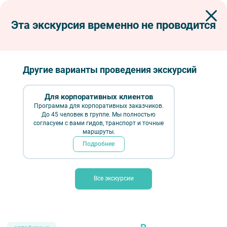
Эта экскурсия временно не проводится
Экскурсии по Петербургу
Автобусные экскурсии
Автобусные тематические
Музыкальный Петербург
Музыкальный Петербург
Другие варианты проведения экскурсий
Для корпоративных клиентов
Программа для корпоративных заказчиков.
До 45 человек в группе. Мы полностью
согласуем с вами гидов, транспорт и точные
маршруты.
Подробнее
Все экскурсии
Музыкальный Петербург — фото № 2 — Фотобанк Лори / Александр
Щепин