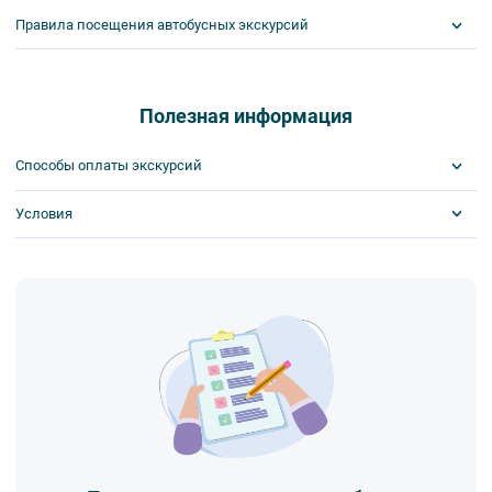
Правила посещения автобусных экскурсий
ВНИМАНИЕ! Туроператор оставляет за собой право вносить
изменения в программу туристского продукта без уменьшения
общего объема и качества услуг. Время отъезда на экскурсии
Полезная информация
может быть изменено на более раннее или более позднее.
Важнейшим приоритетом в нашей работе является обеспечение
Способы оплаты экскурсий
вашей безопасности и комфорта в ходе проведения экскурсий и
туров. Поэтому, пожалуйста, ознакомьтесь с правилами,
Условия
Visa
соблюдение которых сделает ваш отдых приятным, комфортным
MasterCard
и безопасным.
Сбербанк
Билеты выкупаются заранее
1. Во время проведения автобусных экскурсий в транспорте
Наличными
запрещается:
- употреблять пищу и напитки за исключением бутилированной
воды,
- употреблять алкоголь,
- перемещаться по салону во время движения автобуса,
- провозить предметы, имеющие резкий запах,
- провозить острые, колющие и режущие предметы,
- курить,
- мусорить.
2. Пожалуйста, будьте вежливы по отношению друг к другу:
не разговаривайте громко, не мешайте другим пассажирам и, по