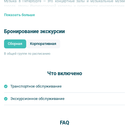
Музыка в Петербурге — это концертные залы и музыкальные музеи
города, дворы Императорской капеллы и окрестности консерватории,
музыкальные площади Петербурга, зал Дворянского собрания и дом
Показать больше
Энгельгардта.
Бронирование экскурсии
Сборная
Корпоративная
В общей группе по расписанию
Что включено
Транспортное обслуживание
Экскурсионное обслуживание
FAQ