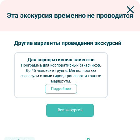
Эта экскурсия временно не проводится
Экскурсии по Петербургу
Автобусные экскурсии
Автобусные тематические
Город без наводнений
Город без наводнений
Другие варианты проведения экскурсий
Для корпоративных клиентов
Программа для корпоративных заказчиков.
До 45 человек в группе. Мы полностью
согласуем с вами гидов, транспорт и точные
маршруты.
Подробнее
Все экскурсии
Город без наводнений — фото № 4 — Фотобанк Лори / Юлия Бабкина