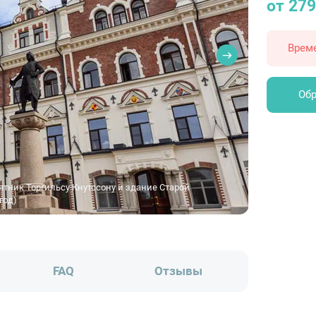
от 27
Врем
Обр
ятник Торгильсу Кнутссону и здание Старой
год)
FAQ
Отзывы