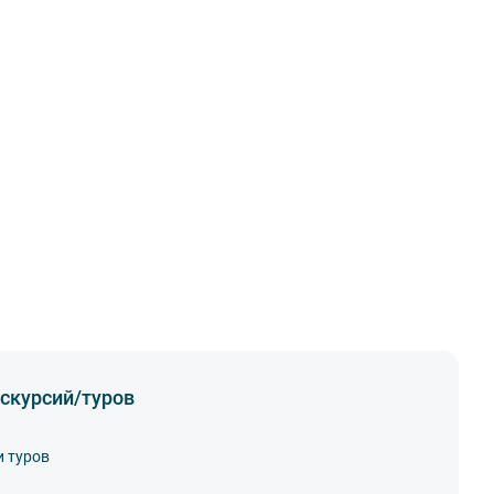
скурсий/туров
и туров