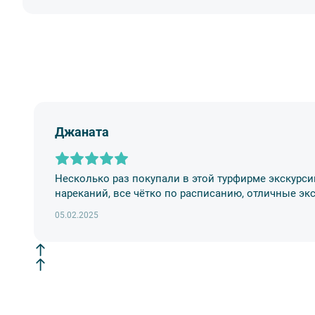
момента бронирования в зависимости от даты начала
специалистов.
Вы также можете ближе познакомиться с нами
в раз
Джаната
Несколько раз покупали в этой турфирме экскурси
нареканий, все чётко по расписанию, отличные эк
05.02.2025