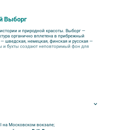
й Выборг
й истории и природной красоты. Выборг —
ектура органично вплетена в прибрежный
 — шведская, немецкая, финская и русская —
мы и бухты создают неповторимый фон для
вариант с полупансионом — уточните
I
на
Московском
вокзале;