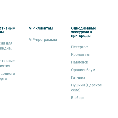
ативным
VIP клиентам
Однодневные
ам
экскурсии в
пригороды
VIP-программы
сии для
Петергоф
 индив.
Кронштадт
ативные
Павловск
иятия
Ораниенбаум
 водного
Гатчина
орта
Пушкин (Царское
село)
Выборг