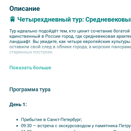
Описание
🚆 Четырехдневный тур: Средневековы
Тур идеально подойдёт тем, кто ценит сочетание богато
единственный в России город, где средневековая архит
ландшафт. Вы увидите, как четыре европейские культуры
оставили свой след в облике города, а морские панора
старинных построек.
📅
Тур проводится:
с 1 июня по 6 августа 2026 года.
Показать больше
⏰
Продолжительность:
4 дня / 3 ночи.
Программа тура
🏨 Отели тура
Выборг 3*, Дружба 3*.
День 1:
Питание:
завтраки со второго дня тура. Доступен 
Прибытие
в
Санкт‑Петербург;
подробности у менеджеров.
09:30 —
встреча
с
экскурсоводом
у
памятника
Петру