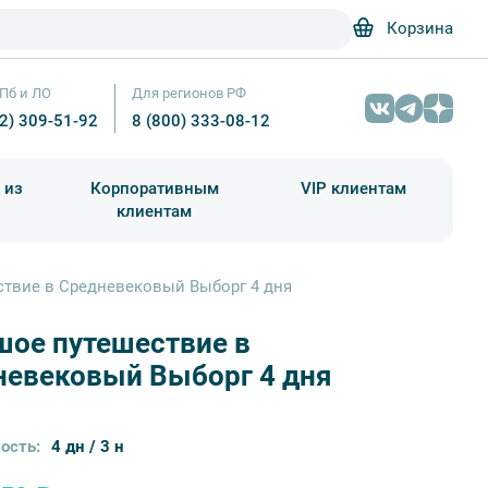
Корзина
Пб и ЛО
Для регионов РФ
12) 309-51-92
8 (800) 333-08-12
 из
Корпоративным
VIP клиентам
клиентам
школа)
чания учебного года
Абонементы на экскурсии
твие в Средневековый Выборг 4 дня
шое путешествие в
"Пенаты", музей-усадьба И.Е. Репина. Санкт-Петербург, Приморское 
невековый Выборг 4 дня
ость:
4 дн / 3 н