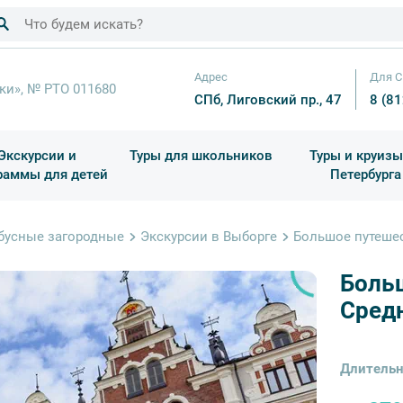
Адрес
Для С
ки», № РТО 011680
СПб, Лиговский пр., 47
8 (8
Экскурсии и
Туры для школьников
Туры и круизы
раммы для детей
Петербурга
ков
раздничные выезды и тематические экскурсии
Квесты/Интерактивы
Для 4 класса (Начальная 
Праздник окон
бусные загородные
Экскурсии в Выборге
Большое путешес
Боль
Сред
Длительн