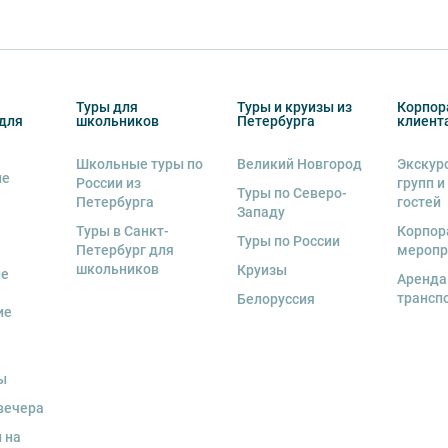
Туры для
Туры и круизы из
Корпор
для
школьников
Петербурга
клиент
Школьные туры по
Великий Новгород
Экскур
ие
России из
групп и
Туры по Северо-
Петербурга
гостей
Западу
Туры в Санкт-
Корпор
Туры по России
Петербург для
меропр
школьников
Круизы
ые
Аренда
трансп
Белоруссия
ие
ы
вечера
 на