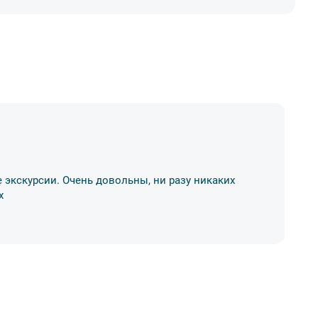
Д
 экскурсии. Очень довольны, ни разу никаких
Хо
х
р
11