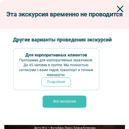
Эта экскурсия временно не проводится
Экскурсии по Петербургу
Автобусные экскурсии
Автобусные загородные
Романтика дворянских гнезд (с посещением усадьбы Елизаветино)
Другие варианты проведения экскурсий
Романтика дворянских гнезд (с
посещением усадьбы Елизаветино)
Для корпоративных клиентов
Программа для корпоративных заказчиков.
До 45 человек в группе. Мы полностью
согласуем с вами гидов, транспорт и точные
маршруты.
Подробнее
Все экскурсии
Романтика дворянских гнезд (с посещением усадьбы Елизаветино) —
фото № 4 — Фотобанк Лори / Елена Кутепова