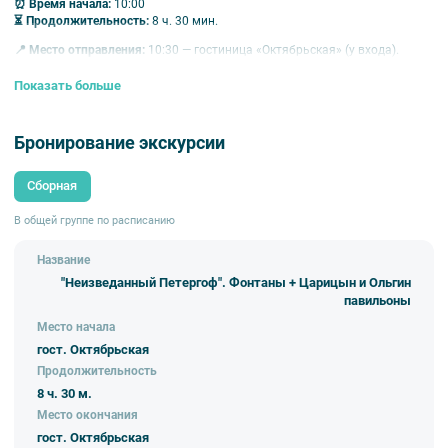
⏰ Время начала:
10:00
⏳ Продолжительность:
8 ч. 30 мин.
📍 Место отправления:
10:30 — гостиница «Октябрьская» (у входа).
🏁 Место окончания:
гостиница «Октябрьская».
Показать больше
📜 Описание экскурсии
Бронирование экскурсии
Приглашаем вас в увлекательное путешествие по одной из самых
знаменитых императорских резиденций! 🏰
Сборная
1. Дорога в Петергоф
Путь к дворцово‑парковому ансамблю — это путешествие сквозь века:
В общей группе по расписанию
дорога бережно хранит следы ушедших эпох. Сохранившиеся
памятники и усадьбы воссоздают атмосферу дачной жизни России
Название
конца XIX — начала XX века. 🕰
"Неизведанный Петергоф". Фонтаны + Царицын и Ольгин
2. Царицын и Ольгин павильоны
🏛
павильоны
Павильоны расположены на живописных островах Ольгина пруда. Они
были созданы для приятного времяпрепровождения супруги и дочери
Место начала
Николая I. Изысканный ансамбль в античных традициях включает:
гост. Октябрьская
Продолжительность
два уютных дворца;
сады в помпейском стиле;
8 ч. 30 м.
роскошные цветники.
Место окончания
3. Свободное время в Нижнем парке
⏱
гост. Октябрьская