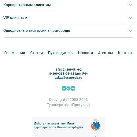
Туры со свободными днями
Туры в Санкт-Петербург для школьников
Корпоративным клиентам
Ночные групповые экскурсии
Квесты/Интерактивы
Великий Новгород
Выпускные вечера
Туры по Северо-Западу
VIP клиентам
Экскурсии для групп и индив. гостей
Абонементы на экскурсии
Туры по России
Корпоративные мероприятия
Однодневные экскурсии в пригороды
Круизы
VIP-программы
Аренда водного транспорта
Белоруссия
Петергоф
О компании
Статьи
Путеводитель
Новости
Агентам
Контакты
Кронштадт
Павловск
8 (812) 309-51-92
Ораниенбаум
8-800-333-08-12 (для РФ)
zakaz@excurspb.ru
Гатчина
Пушкин (Царское село)
Выборг
Copyright © 2008-2026,
Туроператор «Прогулки»
Действительный член Лиги
туроператоров Санкт-Петербурга