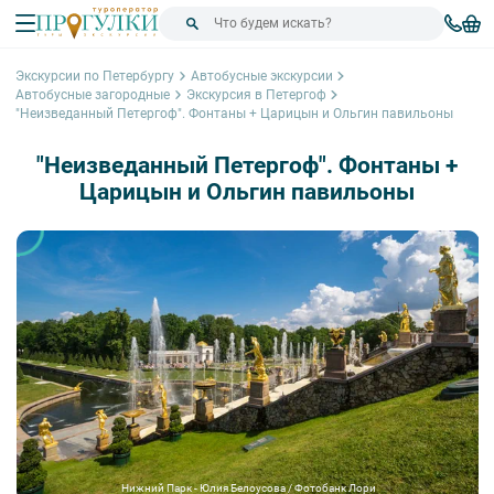
Экскурсии по Петербургу
Автобусные экскурсии
Автобусные загородные
Экскурсия в Петергоф
"Неизведанный Петергоф". Фонтаны + Царицын и Ольгин павильоны
"Неизведанный Петергоф". Фонтаны +
Царицын и Ольгин павильоны
Нижний Парк - Юлия Белоусова / Фотобанк Лори