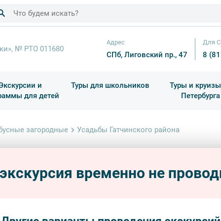
Адрес
Для С
ки», № РТО 011680
СПб, Лиговский пр., 47
8 (8
Экскурсии и
Туры для школьников
Туры и круизы
раммы для детей
Петербурга
ков
раздничные выезды и тематические экскурсии
Квесты/Интерактивы
Для 4 класса (Начальная 
Праздник окон
бусные загородные
Усадьбы Гатчинского района
Усадь
Авто
 экскурсия временно не провод
автобу