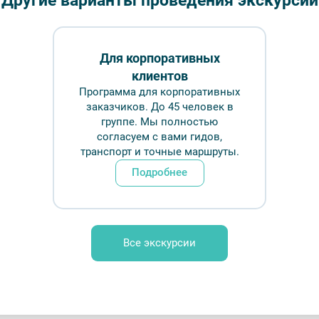
Другие варианты проведения экскурсий
Длительн
от 115
Для корпоративных
клиентов
Врем
Программа для корпоративных
заказчиков. До 45 человек в
группе. Мы полностью
Обр
согласуем с вами гидов,
транспорт и точные маршруты.
Подробнее
Фотобанк Лори / Сергей Афанасьев
Все экскурсии
FAQ
Отзывы