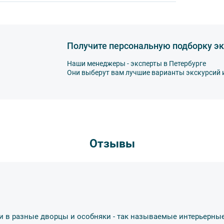
ированной воды,
а,
Получите персональную подборку эк
Наши менеджеры - эксперты в Петербурге
Они выберут вам лучшие варианты экскурсий 
другу: не разговаривайте громко, не мешайте
ь от использования мобильных устройств
пристегнуть ремни безопасности и
тветственность за несоблюдение правил и
Отзывы
втобуса. В случае порчи автобусного
несёт экскурсант.
ов экскурсии несёт взрослый
бенку правила поведения на экскурсии.
и в разные дворцы и особняки - так называемые интерьерные
о возрастное ограничение
6+
. Данное