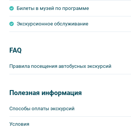
Билеты в музей по программе
Экскурсионное обслуживание
FAQ
Правила посещения автобусных экскурсий
ВНИМАНИЕ! Туроператор оставляет за собой право в
продукта без уменьшения общего объема и качества у
Полезная информация
быть изменено на более раннее или более позднее.
Важнейшим приоритетом в нашей работе является об
Способы оплаты экскурсий
в ходе проведения экскурсий и туров. Поэтому, пожа
соблюдение которых сделает ваш отдых приятным, 
Visa
Условия
1. Во время проведения автобусных экскурсий в тран
MasterCard