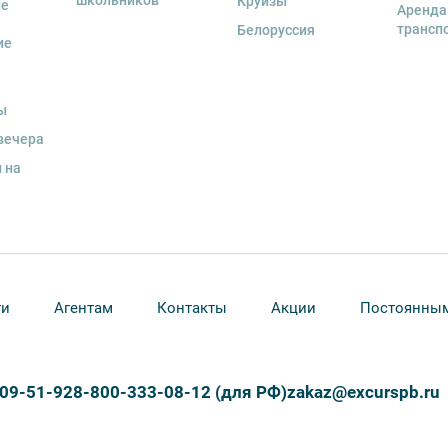
школьников
Круизы
ые
Аренда
трансп
Белоруссия
ие
и для каждого участника необходимо
граничного паспорта
.
ы
вечера
 на
ти
Агентам
Контакты
Акции
Постоянным
309-51-92
8-800-333-08-12 (для РФ)
zakaz@excurspb.ru