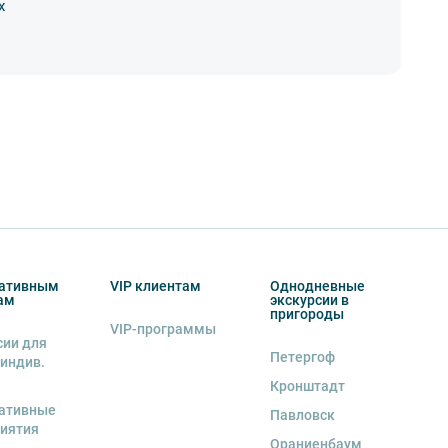
х
ко
03
ативным
VIP клиентам
Однодневные
ам
экскурсии в
пригороды
VIP-программы
сии для
Петергоф
 индив.
Кронштадт
ативные
Павловск
иятия
Ораниенбаум