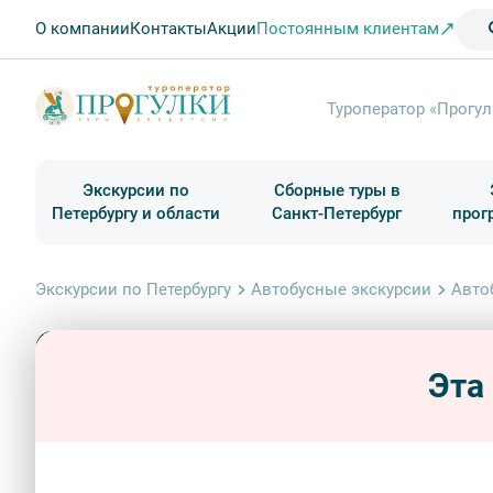
О компании
Контакты
Акции
Постоянным клиентам
Туроператор «Прогул
Экскурсии по
Сборные туры в
Петербургу и области
Санкт-Петербург
прог
Туры в Санкт-Петербург на выходные
Классические экскурсии
Школьные туры по России из Петербурга
Экскурсии для групп и индив. гостей
Загородные экскурсии
Музеи и общественные учреждения
Туры в Санкт-Петербург на 2 дня
Туры в Санкт-Петербург для школьни
П
Экскурсии по Петербургу
Автобусные экскурсии
Авто
Эта