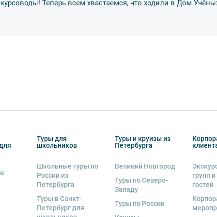
скурсоводы! Теперь всем хвастаемся, что ходили в Дом Учёны
тельно в сопровождении взрослых.
обусов, в связи с чем предусмотрена
курсии.
урсии или отменить экскурсию полностью
снегопадами, ливнями, наводнениями,
рс-мажорными обстоятельствами; а также,
Туры для
Туры и круизы из
Корпор
для
школьников
Петербурга
клиент
тиве экскурсионного объекта. В случае
ются клиенту в полном объеме.
Школьные туры по
Великий Новгород
Экскур
ие
 человек
, представляется микроавтобус.
России из
групп и
Туры по Северо-
Петербурга
гостей
Западу
ренду аудиооборудование. Ответственность
Туры в Санкт-
Корпор
экскурсионной программы возлагается на
Туры по России
Петербург для
меропр
 экскурсант обязан возместить полную