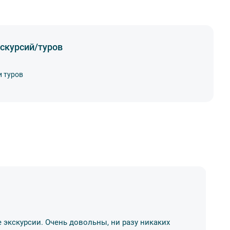
скурсий/туров
и туров
Н
 экскурсии. Очень довольны, ни разу никаких
Бр