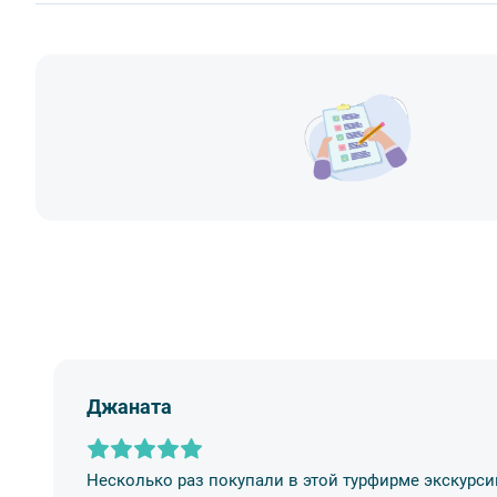
- употреблять пищу и напитки за исключением бутил
Сбербанк
- употреблять алкоголь,
Билеты выкупаются заранее
Наличными
- перемещаться по салону во время движения автобус
- провозить предметы, имеющие резкий запах,
- провозить острые, колющие и режущие предметы,
- курить,
- мусорить.
2. Пожалуйста, будьте вежливы по отношению друг к 
другим пассажирам и, по возможности, воздержитес
во время экскурсии.
3. Перед началом движения экскурсанту необходимо 
не расстегивать их до полной остановки автобуса. О
за оплату штрафа несёт экскурсант.
4. Пожалуйста, бережно относитесь к оборудованию а
оборудования материальную ответственность за неё 
Джаната
5. Ответственность за несовершеннолетних участник
сопровождающий. Пожалуйста, заранее объясните ре
Несколько раз покупали в этой турфирме экскурси
6. В авторских автобусных экскурсиях предусмотрен