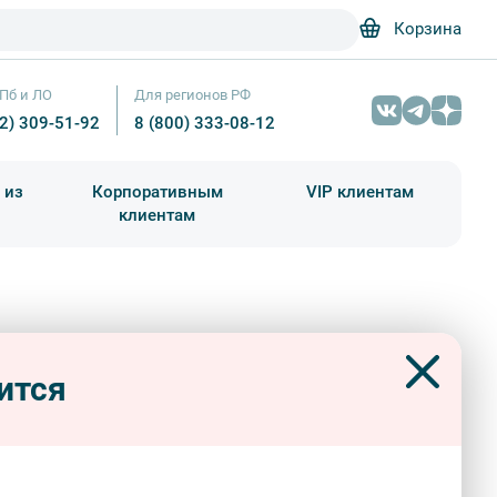
Корзина
Пб и ЛО
Для регионов РФ
12) 309-51-92
8 (800) 333-08-12
 из
Корпоративным
VIP клиентам
клиентам
школа)
чания учебного года
Абонементы на экскурсии
бы Гатчинского района –
Усадьбы Гатчинского района — фото № 6 — Фотобанк Лори / Сер
бусная экскурсия
ится
сные
знатокам города
популярные