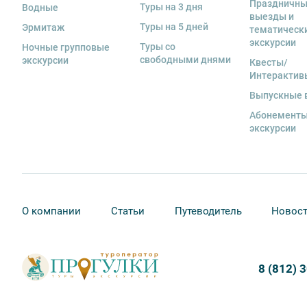
Праздничн
Туры на 3 дня
Водные
стоимость комплекта в размере 5500 руб. 00 коп.
выезды и
Туры на 5 дней
Эрмитаж
тематическ
13. Для бронирования мест на заграничные экскурси
экскурсии
Туры со
предоставить ФИО, дату рождения, серию и номер за
Ночные групповые
свободными днями
экскурсии
Квесты/
Интерактив
Выпускные 
Абонементы
экскурсии
О компании
Статьи
Путеводитель
Новос
8 (812) 