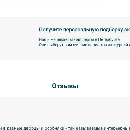
ированной воды,
а,
Получите персональную подборку эк
Наши менеджеры - эксперты в Петербурге
Они выберут вам лучшие варианты экскурсий 
другу: не разговаривайте громко, не мешайте
ь от использования мобильных устройств
пристегнуть ремни безопасности и
тветственность за несоблюдение правил и
Отзывы
втобуса. В случае порчи автобусного
несёт экскурсант.
ов экскурсии несёт взрослый
бенку правила поведения на экскурсии.
и в разные дворцы и особняки - так называемые интерьерные