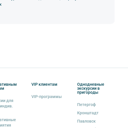
х
ко
03
ативным
VIP клиентам
Однодневные
ам
экскурсии в
пригороды
VIP-программы
сии для
Петергоф
 индив.
Кронштадт
ативные
Павловск
иятия