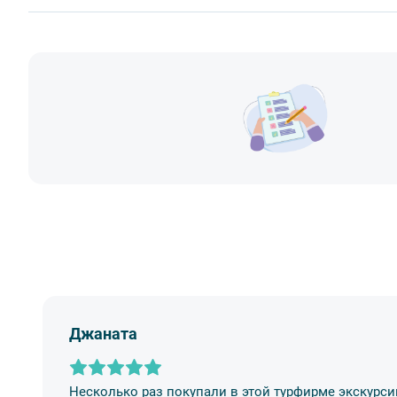
MasterCard
- употреблять пищу и напитки за исключением бутил
Сбербанк
- употреблять алкоголь,
Билеты выкупаются заранее
Наличными
- перемещаться по салону во время движения автобус
- провозить предметы, имеющие резкий запах,
- провозить острые, колющие и режущие предметы,
- курить,
- мусорить.
2. Пожалуйста, будьте вежливы по отношению друг к 
другим пассажирам и, по возможности, воздержитес
во время экскурсии.
3. Перед началом движения экскурсанту необходимо 
не расстегивать их до полной остановки автобуса. О
за оплату штрафа несёт экскурсант.
4. Пожалуйста, бережно относитесь к оборудованию а
оборудования материальную ответственность за неё 
Джаната
5. Ответственность за несовершеннолетних участник
сопровождающий. Пожалуйста, заранее объясните ре
Несколько раз покупали в этой турфирме экскурси