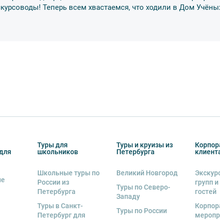
о возрастное ограничение
6+
. Данное
скурсоводы! Теперь всем хвастаемся, что ходили в Дом Учёны
тельно в сопровождении взрослых.
обусов, в связи с чем предусмотрена
курсии.
урсии или отменить экскурсию полностью
снегопадами, ливнями, наводнениями,
рс-мажорными обстоятельствами; а также,
Туры для
Туры и круизы из
Корпор
для
школьников
Петербурга
клиент
тиве экскурсионного объекта. В случае
ются клиенту в полном объеме.
Школьные туры по
Великий Новгород
Экскур
ие
 человек
, представляется микроавтобус.
России из
групп и
Туры по Северо-
Петербурга
гостей
Западу
ренду аудиооборудование. Ответственность
Туры в Санкт-
Корпор
экскурсионной программы возлагается на
Туры по России
Петербург для
меропр