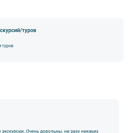
скурсий/туров
и туров
Н
 экскурсии. Очень довольны, ни разу никаких
Бр