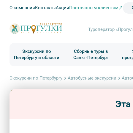
О компании
Контакты
Акции
Постоянным клиентам
Туроператор «Прогул
Экскурсии по
Сборные туры в
Петербургу и области
Санкт-Петербург
прог
Туры в Санкт-Петербург на выходные
Классические экскурсии
Школьные туры по России из Петербурга
Экскурсии для групп и индив. гостей
Загородные экскурсии
Музеи и общественные учреждения
Туры в Санкт-Петербург на 2 дня
Туры в Санкт-Петербург для школьни
П
Экскурсии по Петербургу
Автобусные экскурсии
Авто
Эта