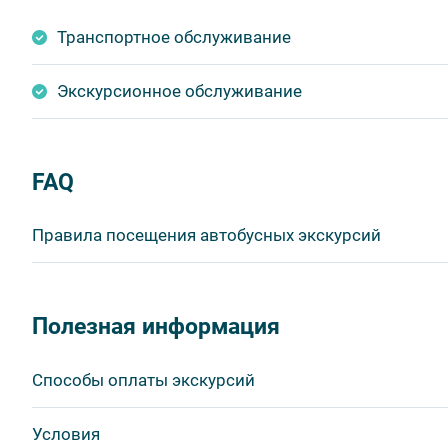
Транспортное обслуживание
Экскурсионное обслуживание
FAQ
Правила посещения автобусных экскурсий
ВНИМАНИЕ! Туроператор оставляет за собой право в
продукта без уменьшения общего объема и качества у
Полезная информация
быть изменено на более раннее или более позднее.
Важнейшим приоритетом в нашей работе является об
Способы оплаты экскурсий
в ходе проведения экскурсий и туров. Поэтому, пожа
соблюдение которых сделает ваш отдых приятным, 
Visa
Условия
1. Во время проведения автобусных экскурсий в тран