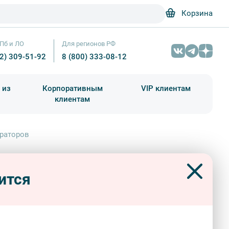
Корзина
Пб и ЛО
Для регионов РФ
12) 309-51-92
8 (800) 333-08-12
 из
Корпоративным
VIP клиентам
клиентам
школа)
чания учебного года
Абонементы на экскурсии
ераторов
ая жизнь и досуг российских
астная жизнь и досуг российских императоров — фото № 2 — Фотобанк Л
раторов
ится
сные