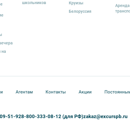
 экскурсант обязан возместить полную
школьников
Круизы
ые
Аренда
трансп
Белоруссия
ие
и для каждого участника необходимо
граничного паспорта
.
ы
вечера
 на
ти
Агентам
Контакты
Акции
Постоянным
309-51-92
8-800-333-08-12 (для РФ)
zakaz@excurspb.ru