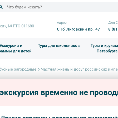
Адрес
Для С
ки», № РТО 011680
СПб, Лиговский пр., 47
8 (8
Экскурсии и
Туры для школьников
Туры и круизы
раммы для детей
Петербурга
ков
раздничные выезды и тематические экскурсии
Квесты/Интерактивы
Для 4 класса (Начальная 
Праздник окон
бусные загородные
Частная жизнь и досуг российских имп
Частн
Ч
импе
 экскурсия временно не провод
автобу