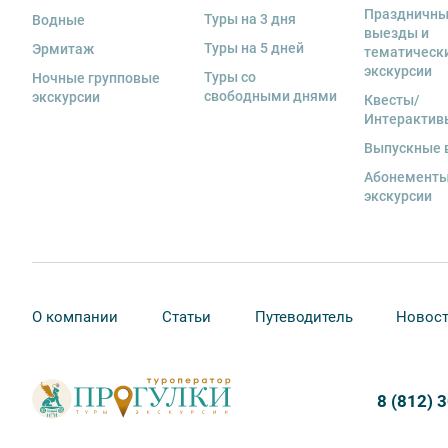
экскурсанта. В случае утери или порчи оборудования
Праздничн
Туры на 3 дня
Водные
стоимость комплекта в размере 5500 руб. 00 коп.
выезды и
Туры на 5 дней
Эрмитаж
тематическ
13. Для бронирования мест на заграничные экскурси
экскурсии
Туры со
предоставить ФИО, дату рождения, серию и номер за
Ночные групповые
свободными днями
экскурсии
Квесты/
Интерактив
Выпускные 
Абонементы
экскурсии
О компании
Статьи
Путеводитель
Новос
8 (812) 