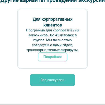
Другие варианты проведения экскурсий
Длительн
₽
Для корпоративных
клиентов
Врем
Программа для корпоративных
заказчиков. До 45 человек в
группе. Мы полностью
Обр
согласуем с вами гидов,
транспорт и точные маршруты.
Подробнее
 — фото № 1 — Фотобанк Лори / Flo Ra
Все экскурсии
FAQ
Отзывы