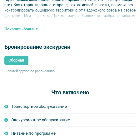
этих боях гарантировала стороне, захватившей высоты, возможность
контролировать обширную территорию от Ладожского озера на севере
до реки Мги на юге. Также район Синявино избрали местом
сосредоточения сил для прорыва блокады, так как это была территория,
где расстояние между фронтами оказалось минимальным.
Показать больше
Внимание!
Программа предусматривает прогулки на открытом воздухе,
просьба иметь удобную и теплую одежду и обувь. Туристу необходимо
Бронирование экскурсии
иметь с собой в поездке полис обязательного медицинского
страхования (ОМС).
Сборная
В общей группе по расписанию
Что включено
Транспортное обслуживание
Экскурсионное обслуживание
Питание по программе