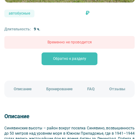
₽
автобусные
Длительность:
9 ч.
Временно не проводится
Обратно к разделу
Описание
Бронирование
FAQ
Отзывы
Описание
Синявинские высоты – район вокруг поселка Синявино, возвышенность
до 50 метров над уровнем моря в Южном Приладожье, где в 1941–1944
годах велись жесточайшие бои во время битвы за Ленинград. Победа в