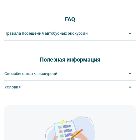
FAQ
Правила посещения автобусных экскурсий
ВНИМАНИЕ! Туроператор оставляет за собой право вносить
изменения в программу туристского продукта без уменьшения
общего объема и качества услуг. Время отъезда на экскурсии
Полезная информация
может быть изменено на более раннее или более позднее.
Важнейшим приоритетом в нашей работе является обеспечение
Способы оплаты экскурсий
вашей безопасности и комфорта в ходе проведения экскурсий и
туров. Поэтому, пожалуйста, ознакомьтесь с правилами,
Условия
Visa
соблюдение которых сделает ваш отдых приятным, комфортным
MasterCard
и безопасным.
Сбербанк
Билеты выкупаются заранее
1. Во время проведения автобусных экскурсий в транспорте
Наличными
запрещается:
- употреблять пищу и напитки за исключением бутилированной
воды,
- употреблять алкоголь,
- перемещаться по салону во время движения автобуса,
- провозить предметы, имеющие резкий запах,
- провозить острые, колющие и режущие предметы,