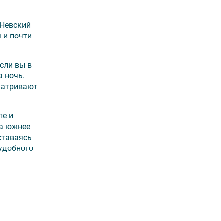
 Невский
 и почти
сли вы в
а ночь.
сматривают
ле и
на южнее
ставаясь
 удобного