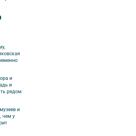
я
му,
яковская
ременно
ора и
адь и
ыть рядом
музеев и
, чем у
оит