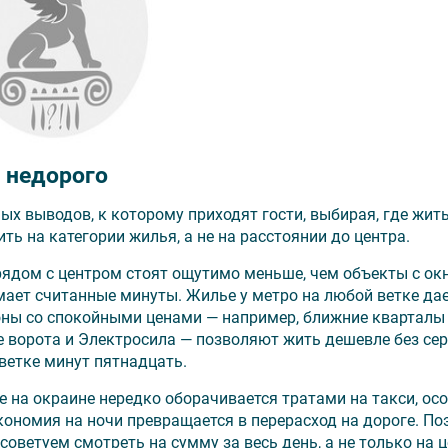
у недорого
ных выводов, к которому приходят гости, выбирая, где жить
ть на категории жилья, а не на расстоянии до центра.
рядом с центром стоят ощутимо меньше, чем объекты с ок
мает считанные минуты. Жилье у метро на любой ветке да
оны со спокойными ценами — например, ближние кварталы
е ворота и Электросила — позволяют жить дешевле без се
 ветке минут пятнадцать.
 на окраине нередко оборачивается тратами на такси, ос
кономия на ночи превращается в перерасход на дороге. По
советуем смотреть на сумму за весь день, а не только на ц