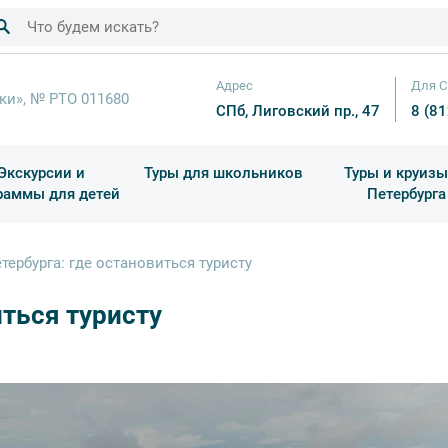
Адрес
Для С
ки», № РТО 011680
СПб, Лиговский пр., 47
8 (8
Экскурсии и
Туры для школьников
Туры и круизы
раммы для детей
Петербурга
ков
раздничные выезды и тематические экскурсии
Квесты/Интерактивы
Для 4 класса (Начальная 
Праздник окон
ербурга: где остановиться туристу
иться туристу