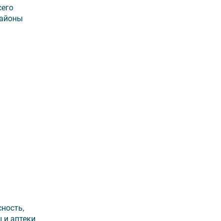
сего
районы
ность,
 и аптеки