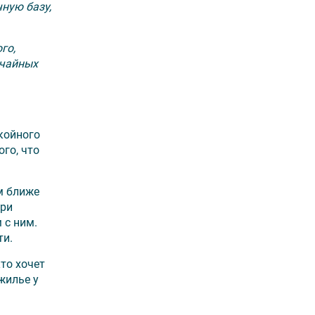
чную базу,
го,
учайных
окойного
го, что
м ближе
ери
 с ним.
ти.
кто хочет
жилье у