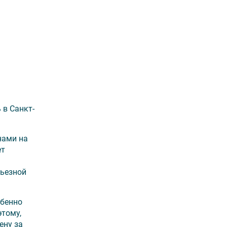
 в Санкт-
нами на
ет
рьезной
обенно
этому,
ену за