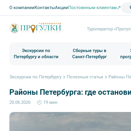
О компании
Контакты
Акции
Постоянным клиентам
Туроператор «Прогул
Экскурсии по
Сборные туры в
Петербургу и области
Санкт-Петербург
прог
Туры в Санкт-Петербург на выходные
Классические экскурсии
Школьные туры по России из Петербурга
Экскурсии для групп и индив. гостей
Загородные экскурсии
Музеи и общественные учреждения
Туры в Санкт-Петербург на 2 дня
Туры в Санкт-Петербург для школьни
П
Экскурсии по Петербургу
Полезные статьи
Районы Пет
Районы Петербурга: где останов
20.06.2026
19 мин