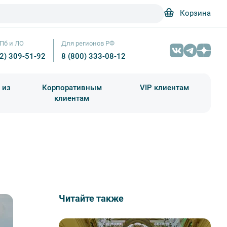
Корзина
Пб и ЛО
Для регионов РФ
12) 309-51-92
8 (800) 333-08-12
 из
Корпоративным
VIP клиентам
клиентам
школа)
чания учебного года
Абонементы на экскурсии
Читайте также