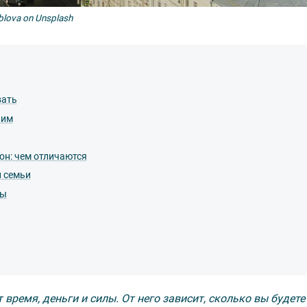
blova on Unsplash
вать
ним
он: чем отличаются
и семьи
ны
ремя, деньги и силы. От него зависит, сколько вы будете