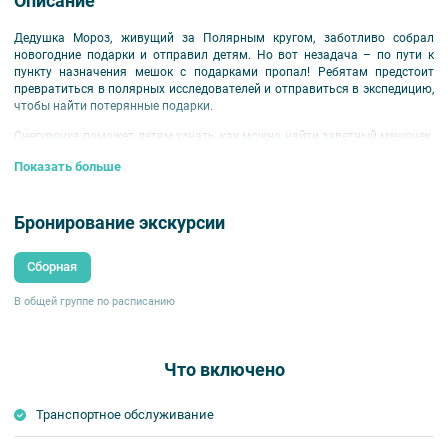
Описание
Дедушка Мороз, живущий за Полярным кругом, заботливо собрал
новогодние подарки и отправил детям. Но вот незадача – по пути к
пункту назначения мешок с подарками пропал! Ребятам предстоит
превратиться в полярных исследователей и отправиться в экспедицию,
чтобы найти потерянные подарки.
Снегурочка поможет детям узнать, как можно найти заветный мешочек.
А для подготовки к экспедиции для школьников проведут экскурсию в
Показать больше
музее, посвященную обитателям Арктики и ее природе. Затем дети
разделятся на команды и приступят к поискам Деда Мороза. Ребята
поучаствуют в разнообразных «зимних» соревнованиях и сделают
Бронирование экскурсии
много новых открытий. В конце квеста – новогодние подарки и встреча
с Дедушкой Морозом.
Сборная
Для детей от 7 лет.
Авторский квест Марии Лебезкиной.
В общей группе по расписанию
Внимание!
Участие ребенка в экскурсии-квесте возможно только в
сопровождении взрослого!
Что включено
Программа экскурсии:
автобусная экскурсия-квест,
Транспортное обслуживание
программа в музее Арктики и Антарктики.