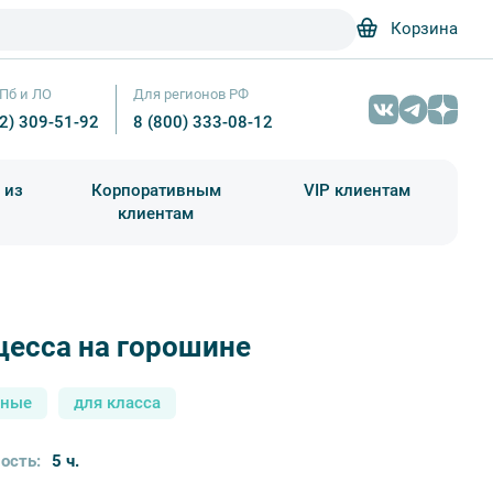
Корзина
Пб и ЛО
Для регионов РФ
12) 309-51-92
8 (800) 333-08-12
 из
Корпоративным
VIP клиентам
клиентам
школа)
чания учебного года
Абонементы на экскурсии
цесса на горошине
Дворец Марли — Фотобанк Лори / Александр Щепи
сные
для класса
ость:
5 ч.