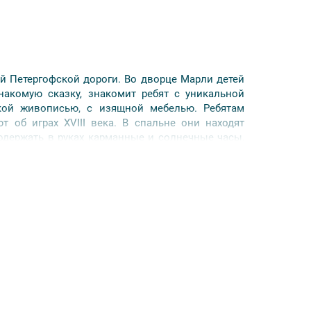
ой Петергофской дороги. Во дворце Марли детей
накомую сказку, знакомит ребят с уникальной
ской живописью, с изящной мебелью. Ребятам
 об играх XVIII века. В спальне они находят
одержать в руках карманные и солнечные часы,
т в бумажные костюмы петровского времени
 старинной одежды.