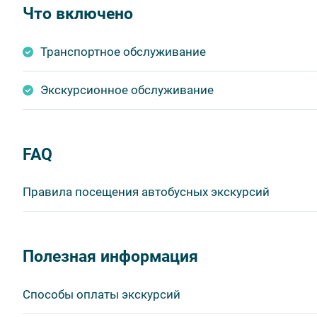
Что включено
Транспортное обслуживание
Экскурсионное обслуживание
FAQ
Правила посещения автобусных экскурсий
ВНИМАНИЕ! Туроператор оставляет за собой право в
продукта без уменьшения общего объема и качества у
Полезная информация
быть изменено на более раннее или более позднее.
Важнейшим приоритетом в нашей работе является об
Способы оплаты экскурсий
в ходе проведения экскурсий и туров. Поэтому, пожа
соблюдение которых сделает ваш отдых приятным, 