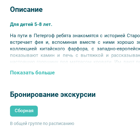
Описание
Для детей 5-8 лет.
На пути в Петергоф ребята знакомятся с историей Стар
встречает фея и, вспоминая вместе с ними хорошо з
коллекцией китайского фарфора, с западно-европей
показывают камин и печь с вытяжкой и рассказывают
настоящую горошину под матрасом кровати. Им дают п
изделия из фарфора, фаянса и эмали. Дети одеваю
Показать больше
картонных кавалеров и даму и узнают названия деталей
Бронирование экскурсии
Сборная
В общей группе по расписанию