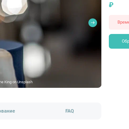
₽
Врем
Обр
he King on Unsplash
ование
FAQ