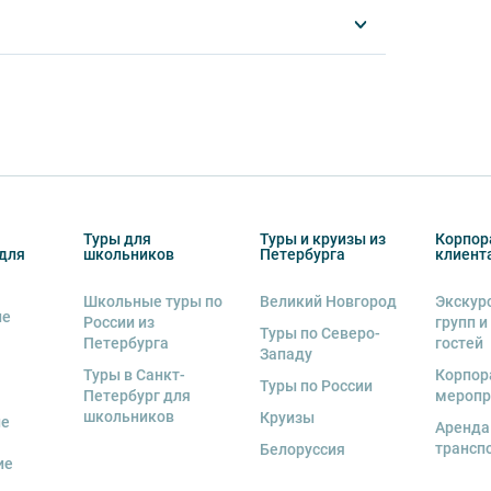
спорте запрещается:
ированной воды,
а,
другу: не разговаривайте громко, не мешайте
Туры для
Туры и круизы из
Корпор
для
школьников
Петербурга
клиент
ь от использования мобильных устройств
Школьные туры по
Великий Новгород
Экскур
ие
пристегнуть ремни безопасности и
России из
групп и
Туры по Северо-
Петербурга
гостей
тветственность за несоблюдение правил и
Западу
Туры в Санкт-
Корпор
Туры по России
Петербург для
меропр
втобуса. В случае порчи автобусного
школьников
Круизы
ые
Аренда
несёт экскурсант.
трансп
Белоруссия
ие
ов экскурсии несёт взрослый