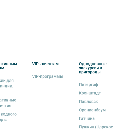
ативным
VIP клиентам
Однодневные
ам
экскурсии в
пригороды
VIP-программы
сии для
Петергоф
 индив.
Кронштадт
ативные
Павловск
иятия
Ораниенбаум
 водного
Гатчина
орта
Пушкин (Царское