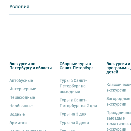
Visa
Условия
1. Во время проведения автобусных экскурсий в тран
MasterCard
- употреблять пищу и напитки за исключением бутил
Сбербанк
- употреблять алкоголь,
Билеты выкупаются заранее
Наличными
- перемещаться по салону во время движения автобус
- провозить предметы, имеющие резкий запах,
- провозить острые, колющие и режущие предметы,
- курить,
- мусорить.
2. Пожалуйста, будьте вежливы по отношению друг к 
Экскурсии по
Сборные туры в
Экскурсии и
Петербургу и области
Санкт-Петербург
программы 
другим пассажирам и, по возможности, воздержитес
детей
во время экскурсии.
Автобусные
Туры в Санкт-
Классическ
3. Перед началом движения экскурсанту необходимо 
Петербург на
Интерьерные
экскурсии
выходные
не расстегивать их до полной остановки автобуса. О
Пешеходные
за оплату штрафа несёт экскурсант.
Загородные
Туры в Санкт-
экскурсии
Петербург на 2 дня
Необычные
4. Пожалуйста, бережно относитесь к оборудованию а
Праздничн
Туры на 3 дня
Водные
оборудования материальную ответственность за неё 
выезды и
Туры на 5 дней
Эрмитаж
тематическ
5. Ответственность за несовершеннолетних участник
экскурсии
Туры со