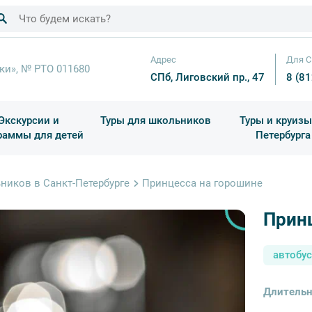
Адрес
Для С
ки», № РТО 011680
СПб, Лиговский пр., 47
8 (8
Экскурсии и
Туры для школьников
Туры и круизы
раммы для детей
Петербурга
ков
раздничные выезды и тематические экскурсии
Квесты/Интерактивы
Для 4 класса (Начальная 
Праздник окон
ников в Санкт-Петербурге
Принцесса на горошине
Прин
автобу
Длительн