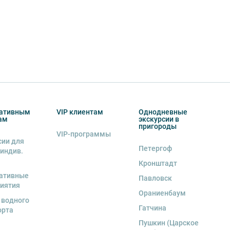
ативным
VIP клиентам
Однодневные
ам
экскурсии в
пригороды
VIP-программы
сии для
Петергоф
 индив.
Кронштадт
ативные
Павловск
иятия
Ораниенбаум
 водного
Гатчина
орта
Пушкин (Царское