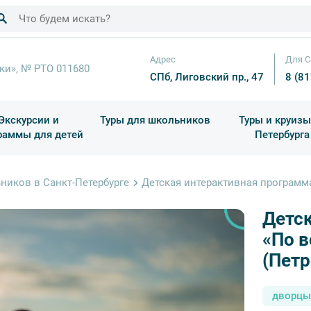
Адрес
Для С
ки», № РТО 011680
СПб, Лиговский пр., 47
8 (8
Экскурсии и
Туры для школьников
Туры и круизы
раммы для детей
Петербурга
ков
раздничные выезды и тематические экскурсии
Квесты/Интерактивы
Для 4 класса (Начальная 
Праздник окон
ников в Санкт-Петербурге
Детская интерактивная программ
Детс
«По в
(Петр
дворцы