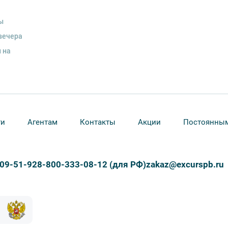
енду аудиооборудование. Ответственность за
курсионной программы возлагается на
ы
 экскурсант обязан возместить полную
вечера
 на
ожны изменения, так как некоторые
одства объекта.
ти
Агентам
Контакты
Акции
Постоянным
309-51-92
8-800-333-08-12 (для РФ)
zakaz@excurspb.ru