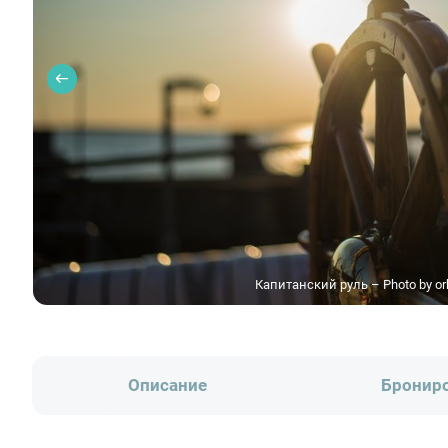
Капитанский руль – Photo by or
Описание
Бронир