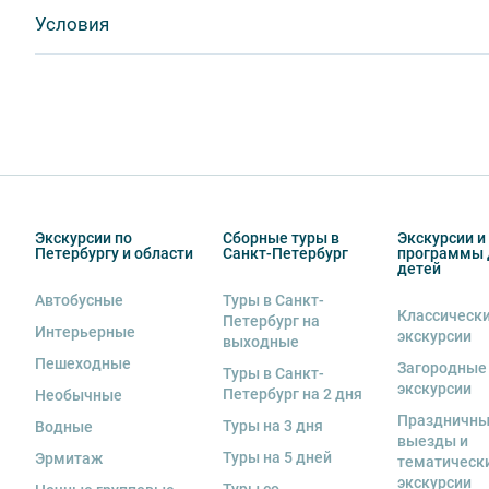
2. Пожалуйста, будьте вежливы по отношению друг к 
Visa
Условия
другим пассажирам и, по возможности, воздержитес
MasterCard
во время экскурсии.
Сбербанк
Билеты выкупаются заранее
Наличными
3. Соблюдайте правила посещения музеев.
4. Пожалуйста, бережно относитесь к экскурсионно
туроператором. В случае порчи оборудования матери
экскурсант.
5. Ответственность за несовершеннолетних участник
Экскурсии по
Сборные туры в
Экскурсии и
сопровождающий. Пожалуйста, заранее объясните ре
Петербургу и области
Санкт-Петербург
программы 
детей
6. В авторских интерьерных экскурсиях предусмотрен
Автобусные
Туры в Санкт-
Классическ
Петербург на
7. Пожалуйста, не опаздывайте к моменту начала экс
Интерьерные
экскурсии
выходные
8. Турфирма имеет право изменить программу экску
Пешеходные
Загородные
Туры в Санкт-
в связи с неблагоприятными погодными условиями: 
экскурсии
Петербург на 2 дня
Необычные
низкими или высокими температурами и прочими фо
Праздничн
Туры на 3 дня
Водные
если экскурсионная программа отменяется по инициа
выезды и
отмены экскурсии все денежные средства возвраща
Туры на 5 дней
Эрмитаж
тематическ
экскурсии
Туры со