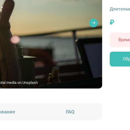
Длительн
₽
Врем
Обр
btal media on Unsplash
ование
FAQ