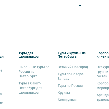
другу: не разговаривайте громко, не мешайте
ь от использования мобильных устройств
му оборудованию, предоставляемому
альную ответственность за неё несёт
ов экскурсии несёт взрослый
Туры для
Туры и круизы из
Корпор
бенку правила поведения на экскурсии.
для
школьников
Петербурга
клиент
о возрастное ограничение 6+.
Школьные туры по
Великий Новгород
Экскур
ие
России из
групп и
курсии.
Туры по Северо-
Петербурга
гостей
Западу
рсии или отменить экскурсию полностью
Туры в Санкт-
Корпор
Туры по России
снегопадами, ливнями, наводнениями,
Петербург для
меропр
рс-мажорными обстоятельствами; а также,
школьников
Круизы
ые
Аренда
тиве экскурсионного объекта. В случае
трансп
Белоруссия
ются клиенту в полном объеме.
ие