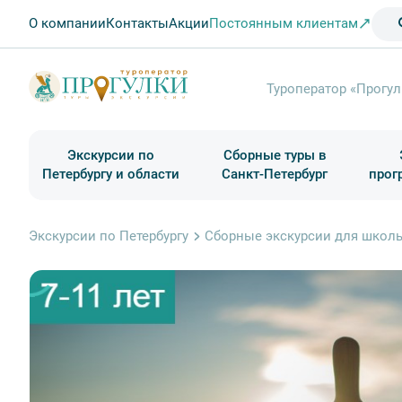
О компании
Контакты
Акции
Постоянным клиентам
Туроператор «Прогул
Экскурсии по
Сборные туры в
Петербургу и области
Санкт-Петербург
прог
Туры в Санкт-Петербург на выходные
Классические экскурсии
Школьные туры по России из Петербурга
Экскурсии для групп и индив. гостей
Загородные экскурсии
Музеи и общественные учреждения
Туры в Санкт-Петербург на 2 дня
Туры в Санкт-Петербург для школьни
П
Экскурсии по Петербургу
Сборные экскурсии для школь