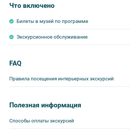
Что включено
Билеты в музей по программе
Экскурсионное обслуживание
FAQ
Правила посещения интерьерных экскурсий
Важнейшим приоритетом в нашей работе является об
в ходе проведения экскурсий и туров. Поэтому, пожа
Полезная информация
соблюдение которых сделает ваш отдых приятным, 
1. На интерьерных экскурсиях запрещается употребл
Способы оплаты экскурсий
бутилированной воды, категорически запрещается уп