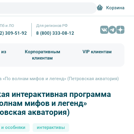
Корзина
Пб и ЛО
Для регионов РФ
12) 309-51-92
8 (800) 333-08-12
 из
Корпоративным
VIP клиентам
клиентам
школа)
чания учебного года
Абонементы на экскурсии
а «По волнам мифов и легенд» (Петровская акватория)
кая интерактивная программа
Корабль – Photo by Zoltan Tasi on Unsplash
олнам мифов и легенд»
овская акватория)
 и особняки
интерактивы