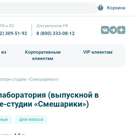
Корзина
Пб и ЛО
Для регионов РФ
12) 309-51-92
8 (800) 333-08-12
 из
Корпоративным
VIP клиентам
клиентам
школа)
чания учебного года
Абонементы на экскурсии
еатре-студии «Смешарики»)
лаборатория (выпускной в
Девочка с видеокамерой — Фотобанк Лори / Кекяляйнен 
е-студии «Смешарики»)
ные
для класса