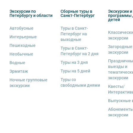
специалистов.
5. Ответственность за несовершеннолетних участник
Экскурсии по
Сборные туры в
Экскурсии и
сопровождающий. Пожалуйста, заранее объясните ре
Петербургу и области
Санкт-Петербург
программы 
детей
6. В авторских интерьерных экскурсиях предусмотрен
Автобусные
Туры в Санкт-
Классическ
Петербург на
7. Пожалуйста, не опаздывайте к моменту начала экс
Интерьерные
экскурсии
выходные
8. Турфирма имеет право изменить программу экску
Пешеходные
Загородные
Туры в Санкт-
Вы также можете ближе познакомиться с нами
в раз
в связи с неблагоприятными погодными условиями: 
экскурсии
Петербург на 2 дня
Необычные
низкими или высокими температурами и прочими фо
Праздничн
Туры на 3 дня
Водные
если экскурсионная программа отменяется по инициа
выезды и
отмены экскурсии все денежные средства возвраща
Туры на 5 дней
Эрмитаж
тематическ
экскурсии
Туры со
Ночные групповые
9. На ряд экскурсий туроператор предоставляет в ар
свободными днями
экскурсии
Квесты/
сохранность оборудования во время проведения экс
Интерактив
экскурсанта. В случае утери или порчи оборудования
стоимость комплекта в размере 5500 руб. 00 коп.
Выпускные 
Абонементы
Внимание! В составе экскурсионного маршрута возм
экскурсии
интерьеры могут быть недоступны по решению руков