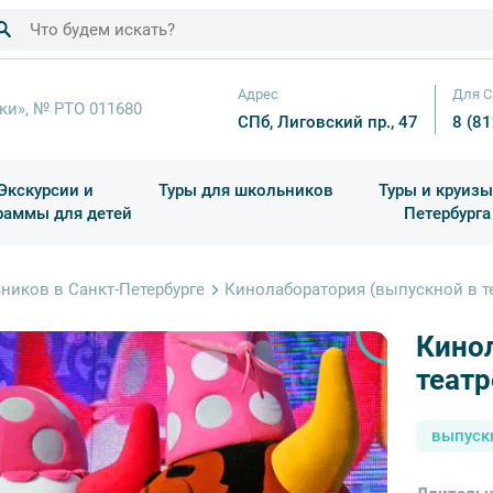
Адрес
Для С
ки», № РТО 011680
СПб, Лиговский пр., 47
8 (8
Экскурсии и
Туры для школьников
Туры и круизы
раммы для детей
Петербурга
ков
раздничные выезды и тематические экскурсии
Квесты/Интерактивы
Для 4 класса (Начальная 
Праздник окон
ников в Санкт-Петербурге
Кинолаборатория (выпускной в т
Кино
театр
выпуск