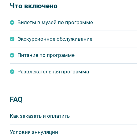
Что включено
Позже, за чашкой чая с тортом, школьники поделятся с
день.
Билеты в музей по программе
Расписание:
развлекательная программа — 1 час
Экскурсионное обслуживание
чаепитие (торт, чай и соки) — 30 минут.
Внимание!
Питание по программе
Один ребенок — один взрослый.
Можно приносить свои угощения.
Развлекательная программа
FAQ
Как заказать и оплатить
1 шаг: отправить заявку.
Условия аннуляции