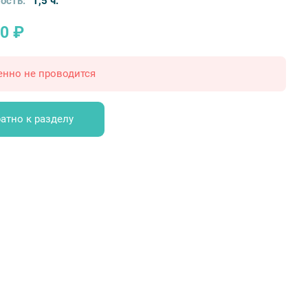
ость:
1,5 ч.
0 ₽
енно не проводится
атно к разделу