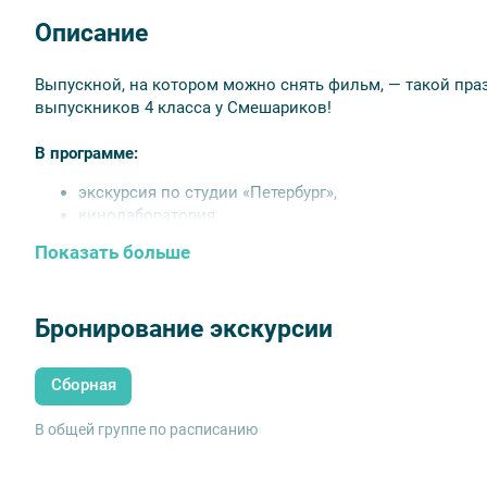
Описание
Выпускной, на котором можно снять фильм, — такой пра
выпускников 4 класса у Смешариков!
В программе:
экскурсия по студии «Петербург»,
кинолаборатория,
чаепитие.
Показать больше
Каждый сможет поучаствовать в настоящей киносъемке. 
в съёмочный процесс, а после посмотрят получившийся
проводником в волшебном мире анимации:
Бронирование экскурсии
расскажет, как получается кино,
покажет секретные кадры из мультфильма,
Сборная
научит создавать собственный карманный мультик
В общей группе по расписанию
Любимый герой будет и экскурсоводом в студии анимации
со внушительной коллекцией игрушек и сделают фотогра