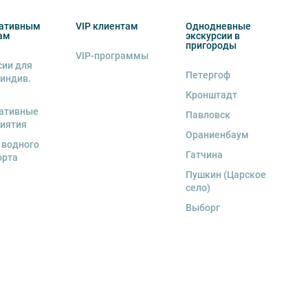
ативным
VIP клиентам
Однодневные
ам
экскурсии в
пригороды
VIP-программы
сии для
Петергоф
 индив.
Кронштадт
ативные
Павловск
иятия
Ораниенбаум
 водного
Гатчина
орта
Пушкин (Царское
село)
Выборг