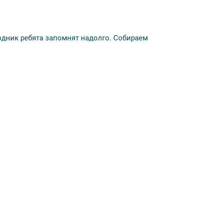
здник ребята запомнят надолго. Собираем
Под руководством режиссера ребята погрузятся
 фильм на большом экране. Смешарик станет
.
. Дети увидят, как всё устроено, познакомятся
фии на память в этом необычном месте.