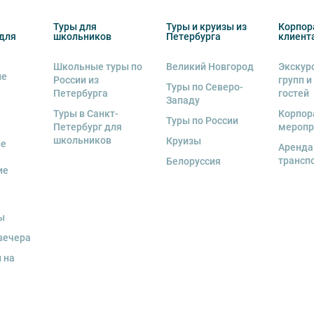
ов экскурсии несёт взрослый
Туры для
Туры и круизы из
Корпор
бенку правила поведения на экскурсии.
для
школьников
Петербурга
клиент
о возрастное ограничение 6+.
Школьные туры по
Великий Новгород
Экскур
ие
России из
групп и
курсии.
Туры по Северо-
Петербурга
гостей
Западу
рсии или отменить экскурсию полностью
Туры в Санкт-
Корпор
деле “О компании”.
Туры по России
снегопадами, ливнями, наводнениями,
Петербург для
меропр
рс-мажорными обстоятельствами; а также,
школьников
Круизы
ые
Аренда
тиве экскурсионного объекта. В случае
трансп
Белоруссия
ются клиенту в полном объеме.
ие
енду аудиооборудование. Ответственность за
курсионной программы возлагается на
ы
 экскурсант обязан возместить полную
вечера
 на
ожны изменения, так как некоторые
одства объекта.