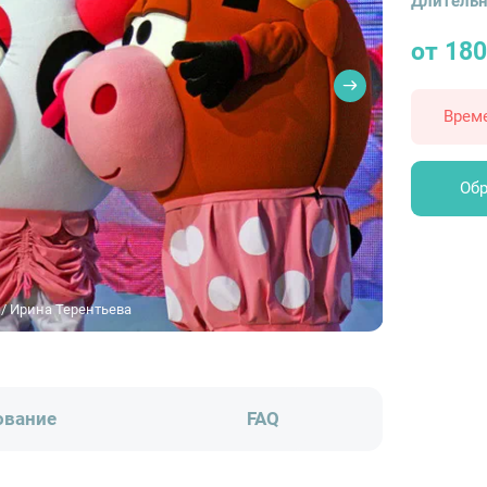
Длительн
от 180
Врем
Обр
/ Ирина Терентьева
ование
FAQ