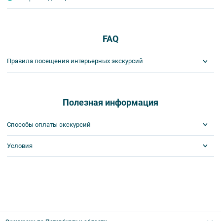
FAQ
Правила посещения интерьерных экскурсий
Важнейшим приоритетом в нашей работе является обеспечение
вашей безопасности и комфорта в ходе проведения экскурсий и
туров. Поэтому, пожалуйста, ознакомьтесь с правилами,
Полезная информация
соблюдение которых сделает ваш отдых приятным, комфортным
и безопасным.
Способы оплаты экскурсий
1. На интерьерных экскурсиях запрещается употреблять пищу
и напитки за исключением бутилированной воды, категорически
Условия
Visa
запрещается употреблять алкоголь.
MasterCard
2. Пожалуйста, будьте вежливы по отношению друг к другу:
Сбербанк
Билеты выкупаются заранее
не разговаривайте громко, не мешайте другим пассажирам и, по
Наличными
возможности, воздержитесь от использования мобильных
устройств во время экскурсии.
3. Соблюдайте правила посещения музеев.
4. Пожалуйста, бережно относитесь к экскурсионному