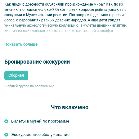
Как люди в древности объясняли происхождение мира? Как, по их
мнению, появился человек? Ответ на эти вопросы ребята узнают на
экскурсии в Музее истории религии. Поговорим о деяниях героев и
богов, о верованиях разных древних народов. А еще дети увидят
уникальную археологическую коллекцию: амулеты древних египтян,
кирпич из вавилонского храма, а также настоящий саркофаг.
Для детей 9-11 лет.
Показать больше
Участие взрослых – по желанию.
Бронирование экскурсии
Сборная
В общей группе по расписанию
Что включено
Билеты в музей по программе
Экскурсионное обслуживание