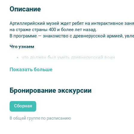
Описание
Артиллерийский музей ждет ребят на интерактивное зан
на страже страны 400 и более лет назад.
В программе — знакомство с древнерусской армией, увле
Что узнаем
что должен был уметь древнерусский воин
почему кольчуга имеет такое название
Показать больше
как стрельцы использовали в сражениях боевой т
как стрелять из пищалей
Что увидим
Бронирование экскурсии
старинное наступательное и оборонительное оружи
шлемы, щиты и другие доспехи древних богатырей
Сборная
одежду и вооружение стрельцов
В общей группе по расписанию
Чем займемся
Подержим в руках копию старинного боевого меча и прим