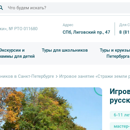
Адрес
Для С
ки», № РТО 011680
СПб, Лиговский пр., 47
8 (8
Экскурсии и
Туры для школьников
Туры и круизы
раммы для детей
Петербурга
ков
раздничные выезды и тематические экскурсии
Квесты/Интерактивы
Для 4 класса (Начальная 
Праздник окон
ников в Санкт-Петербурге
Игровое занятие «Стражи земли 
Игров
русск
6-11 ле
мастер