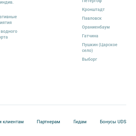
Петергоф
 индив.
Кронштадт
ативные
Павловск
иятия
Ораниенбаум
 водного
Гатчина
орта
Пушкин (Царское
село)
Выборг
 клиентам
Партнерам
Гидам
Бонусы UDS