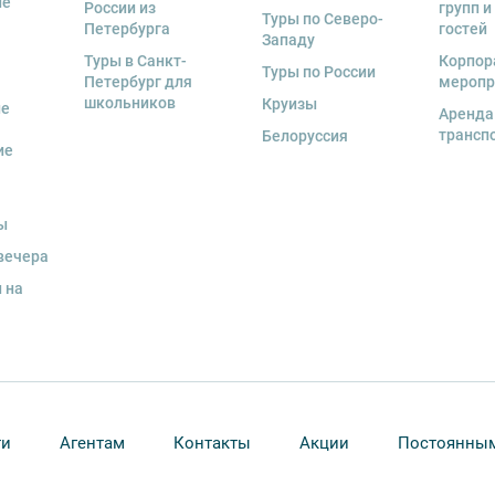
ие
России из
групп и
курсии.
Туры по Северо-
Петербурга
гостей
Западу
рсии или отменить экскурсию полностью
Туры в Санкт-
Корпор
деле “О компании”.
Туры по России
снегопадами, ливнями, наводнениями,
Петербург для
меропр
рс-мажорными обстоятельствами; а также,
школьников
Круизы
ые
Аренда
тиве экскурсионного объекта. В случае
трансп
Белоруссия
ются клиенту в полном объеме.
ие
енду аудиооборудование. Ответственность за
курсионной программы возлагается на
ы
 экскурсант обязан возместить полную
вечера
 на
ожны изменения, так как некоторые
одства объекта.
ти
Агентам
Контакты
Акции
Постоянным