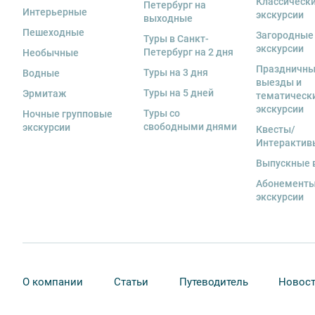
Классическ
Петербург на
7. Пожалуйста, не опаздывайте к моменту начала экс
Интерьерные
экскурсии
выходные
8. Турфирма имеет право изменить программу экску
Пешеходные
Загородные
Туры в Санкт-
Вы также можете ближе познакомиться с нами
в раз
в связи с неблагоприятными погодными условиями: 
экскурсии
Петербург на 2 дня
Необычные
низкими или высокими температурами и прочими фо
Праздничн
Туры на 3 дня
Водные
если экскурсионная программа отменяется по инициа
выезды и
отмены экскурсии все денежные средства возвраща
Туры на 5 дней
Эрмитаж
тематическ
экскурсии
Туры со
Ночные групповые
9. На ряд экскурсий туроператор предоставляет в ар
свободными днями
экскурсии
Квесты/
сохранность оборудования во время проведения экс
Интерактив
экскурсанта. В случае утери или порчи оборудования
стоимость комплекта в размере 5500 руб. 00 коп.
Выпускные 
Абонементы
Внимание! В составе экскурсионного маршрута возм
экскурсии
интерьеры могут быть недоступны по решению руков
О компании
Статьи
Путеводитель
Новос