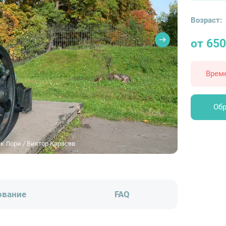
Возраст:
от 650
Врем
Обр
 Лори / Виктор Карасев
ование
FAQ