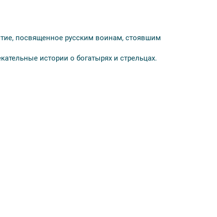
ятие, посвященное русским воинам, стоявшим
кательные истории о богатырях и стрельцах.
опор-бердыш
е
ем участие в сражении отряда стрельцов. В