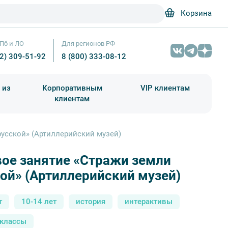
Корзина
Пб и ЛО
Для регионов РФ
12) 309-51-92
8 (800) 333-08-12
 из
Корпоративным
VIP клиентам
клиентам
школа)
чания учебного года
Абонементы на экскурсии
русской» (Артиллерийский музей)
ое занятие «Стражи земли
Артиллерийский музей — Фотобанк Лори / Виктор Кар
ой» (Артиллерийский музей)
т
10-14 лет
история
интерактивы
-классы