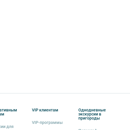
ативным
VIP клиентам
Однодневные
ам
экскурсии в
пригороды
VIP-программы
сии для