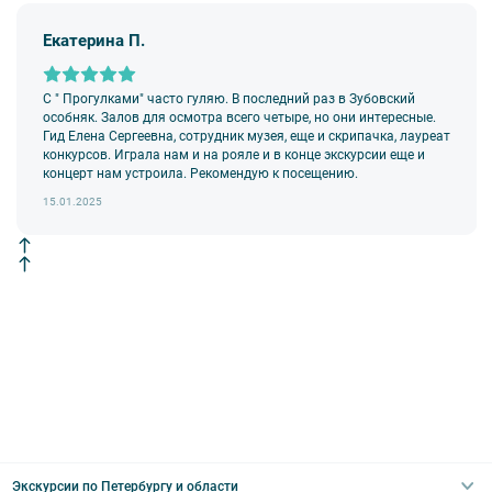
аудиооборудование. Ответственность за сохранность
оборудования во время проведения экскурсионной программы
Екатерина П.
возлагается на экскурсанта. В случае утери или порчи
оборудования экскурсант обязан возместить полную стоимость
комплекта в размере 5500 руб. 00 коп.
С " Прогулками" часто гуляю. В последний раз в Зубовский
Внимание! В составе экскурсионного маршрута возможны
особняк. Залов для осмотра всего четыре, но они интересные.
изменения, так как некоторые интерьеры могут быть
Гид Елена Сергеевна, сотрудник музея, еще и скрипачка, лауреат
недоступны по решению руководства объекта.
конкурсов. Играла нам и на рояле и в конце экскурсии еще и
концерт нам устроила. Рекомендую к посещению.
15.01.2025
Экскурсии по Петербургу и области