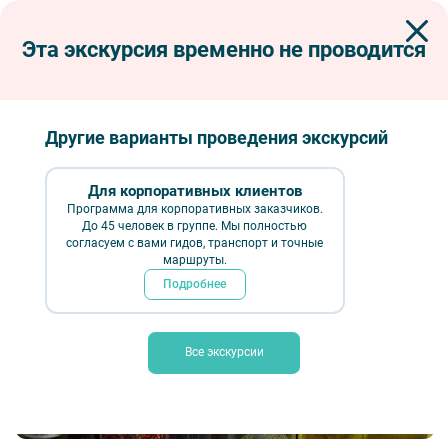
Эта экскурсия временно не проводится
Экскурсии по Петербургу
Интерьерные экскурсии
Музеи
Пряное путешествие в Музей специй (с мастер-классом)
Пряное путешествие в Музей специй (с
Другие варианты проведения экскурсий
мастер-классом)
Для корпоративных клиентов
Программа для корпоративных заказчиков.
До 45 человек в группе. Мы полностью
согласуем с вами гидов, транспорт и точные
маршруты.
Подробнее
Все экскурсии
Пряное путешествие в Музей специй (с мастер-классом) — Фото № 4 —
Фотобанк Лори / Галина Попова