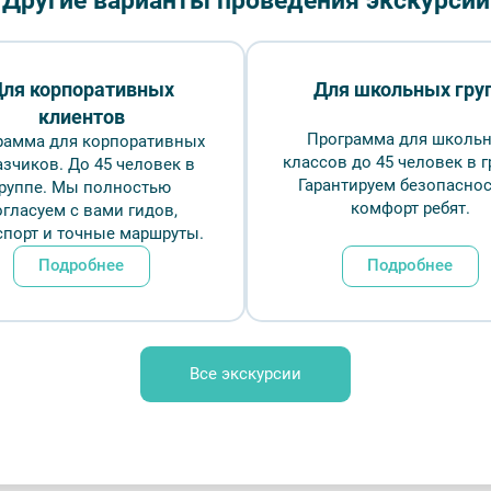
Другие варианты проведения экскурсий
Длительн
ля корпоративных
Для школьных гру
от 110
клиентов
Программа для школь
рамма для корпоративных
Врем
классов до 45 человек в г
азчиков. До 45 человек в
Гарантируем безопаснос
группе. Мы полностью
комфорт ребят.
огласуем с вами гидов,
Обр
спорт и точные маршруты.
Подробнее
Подробнее
в в Петербурге) – фото №4 – Фотобанк Лори/
ксей
Все экскурсии
ование
FAQ