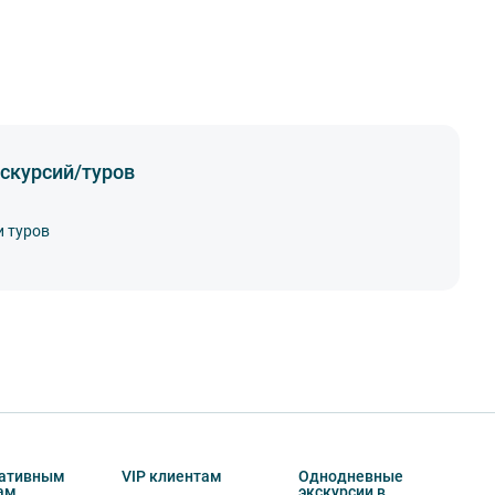
скурсий/туров
и туров
ативным
VIP клиентам
Однодневные
ам
экскурсии в