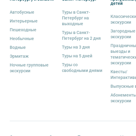
детей
Автобусные
Туры в Санкт-
Классическ
Петербург на
Интерьерные
экскурсии
выходные
Пешеходные
Загородные
Туры в Санкт-
экскурсии
Петербург на 2 дня
Необычные
Праздничн
Туры на 3 дня
Водные
выезды и
Туры на 5 дней
Эрмитаж
тематическ
экскурсии
Туры со
Ночные групповые
свободными днями
экскурсии
Квесты/
Интерактив
Выпускные 
Абонементы
экскурсии