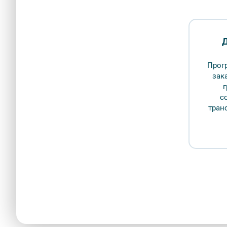
Д
Прог
зак
с
тран
Среди ледяного, среди беспощадного света (Лермонто
Макаров Але
Описание
Бронир