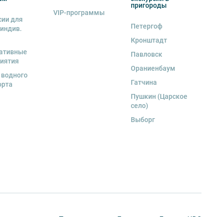
пригороды
VIP-программы
сии для
Петергоф
 индив.
Кронштадт
ативные
Павловск
иятия
Ораниенбаум
 водного
Гатчина
орта
Пушкин (Царское
село)
Выборг