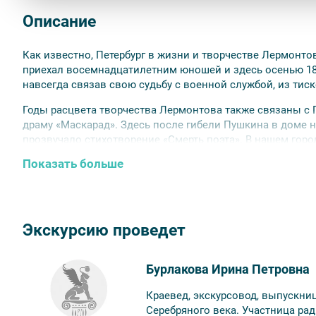
Описание
Как известно, Петербург в жизни и творчестве Лермонт
приехал восемнадцатилетним юношей и здесь осенью 18
навсегда связав свою судьбу с военной службой, из тиск
Годы расцвета творчества Лермонтова также связаны с 
драму «Маскарад». Здесь после гибели Пушкина в доме н
прозвучало стихотворение «Смерть поэта». В нашем горо
Последнее пребывание Лермонтова в столице в 1841 год
Показать больше
вдохновенных периодов в его жизни.
Наша экскурсия познакомит вас с местами, где жил, быв
литературные герои.
Экскурсию проведет
Обратите внимание:
срок аннуляции билетов для данной 
мероприятия.
Бурлакова Ирина Петровна
Краевед, экскурсовод, выпускниц
Серебряного века. Участница ра