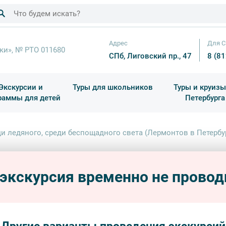
Адрес
Для С
ки», № РТО 011680
СПб, Лиговский пр., 47
8 (8
Экскурсии и
Туры для школьников
Туры и круизы
раммы для детей
Петербурга
ков
раздничные выезды и тематические экскурсии
Квесты/Интерактивы
Для 4 класса (Начальная 
Праздник окон
и ледяного, среди беспощадного света (Лермонтов в Петербу
Ср
Среди
света
 экскурсия временно не провод
пешехо
литера