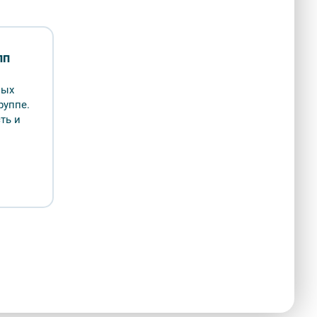
ость:
2 ч.
пп
0 ₽
ных
енно не проводится
руппе.
ть и
атно к разделу