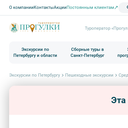
О компании
Контакты
Акции
Постоянным клиентам
Туроператор «Прогул
Экскурсии по
Сборные туры в
Петербургу и области
Санкт-Петербург
прог
Туры в Санкт-Петербург на выходные
Классические экскурсии
Школьные туры по России из Петербурга
Экскурсии для групп и индив. гостей
Загородные экскурсии
Музеи и общественные учреждения
Туры в Санкт-Петербург на 2 дня
Туры в Санкт-Петербург для школьни
П
Экскурсии по Петербургу
Пешеходные экскурсии
Сред
Эта