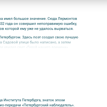
ова имел большое значение. Сюда Лермонтов
32 года он совершил непоправимую ошибку,
ов которой ему уже не удалось вырваться.
Петербургом. Здесь поэт создал свою лучшую
а Садовой улице было написано, а затем
де увидел свет «Герой нашего времени».
у – один из самых напряженных и творчески
ал, дружил, любил Лермонтов и его
экскурсии — не позднее чем за 24 часа до
а Института Петербурга, знаток эпохи
дио-передачи «Петербургский наблюдатель».