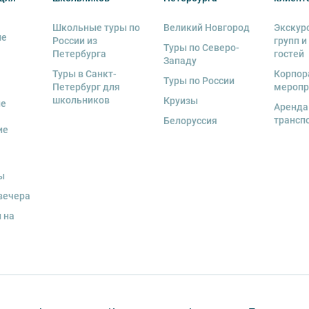
Школьные туры по
Великий Новгород
Экскур
ие
России из
групп и
Туры по Северо-
Петербурга
гостей
Западу
Туры в Санкт-
Корпор
Туры по России
Петербург для
меропр
школьников
Круизы
ые
Аренда
трансп
Белоруссия
ие
ы
вечера
 на