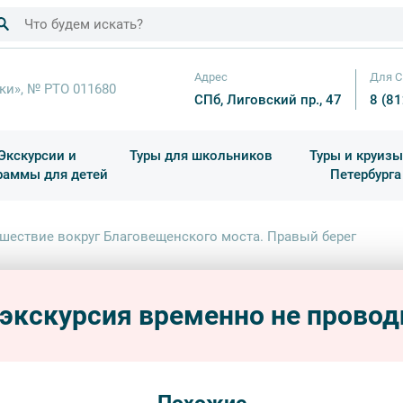
Адрес
Для С
ки», № РТО 011680
СПб, Лиговский пр., 47
8 (8
Экскурсии и
Туры для школьников
Туры и круизы
раммы для детей
Петербурга
ков
раздничные выезды и тематические экскурсии
Квесты/Интерактивы
Для 4 класса (Начальная 
Праздник окон
шествие вокруг Благовещенского моста. Правый берег
Путе
моста
 экскурсия временно не провод
пешехо