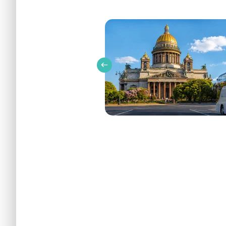
Путешествие вокруг Благовещенского моста. Правый
Карасев
Описание
Бронир