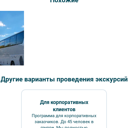
Похожие
Длительн
₽
Врем
Обр
Обзорная экскурсия
 берег – фото №1 – Фотобанк Лори/ Виктор
Другие варианты проведения экскурсий
Для корпоративных
клиентов
ование
FAQ
Программа для корпоративных
заказчиков. До 45 человек в
группе. Мы полностью