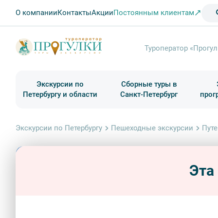
О компании
Контакты
Акции
Постоянным клиентам
Туроператор «Прогул
Экскурсии по
Сборные туры в
Петербургу и области
Санкт-Петербург
прог
Туры в Санкт-Петербург на выходные
Классические экскурсии
Школьные туры по России из Петербурга
Экскурсии для групп и индив. гостей
Загородные экскурсии
Музеи и общественные учреждения
Туры в Санкт-Петербург на 2 дня
Туры в Санкт-Петербург для школьни
П
Экскурсии по Петербургу
Пешеходные экскурсии
Путе
Эта