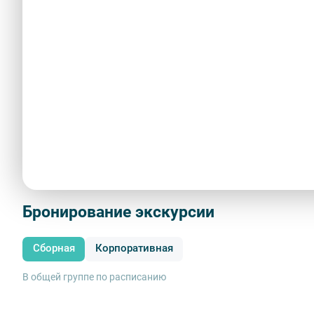
Описание
Васильевский остров богат на сугубо петербуржски
сосредоточено на одной из самых старых набережных
Маршрут "Путешествия вокруг Благовещенского мос
постоянной переправы через Неву так и жизнь Васил
неспешной прогулки по невской набережной вы 
Благовещенского моста, с восприятием моста сов
восстановленную церковь Успения, узнаете ближе главно
Показать больше
Бронирование экскурсии
Сборная
Корпоративная
В общей группе по расписанию