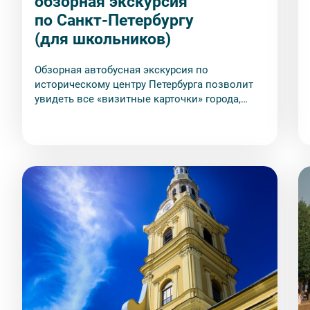
обзорная экскурсия
по Санкт-Петербургу
(для школьников)
Обзорная автобусная экскурсия по
историческому центру Петербурга позволит
увидеть все «визитные карточки» города,
включая те достопримечательности, к
которым затруднительно попасть на
общественном транспорте или во время
пешеходной прогулки.