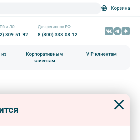
Корзина
Пб и ЛО
Для регионов РФ
12) 309-51-92
8 (800) 333-08-12
 из
Корпоративным
VIP клиентам
клиентам
школа)
чания учебного года
Абонементы на экскурсии
шествие вокруг Благовещенского
. Правый берег
ится
дные
обзорные