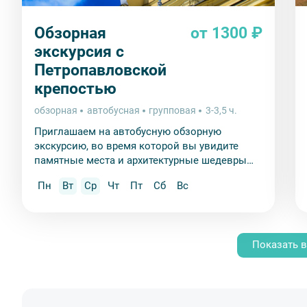
Обзорная
от 1300 ₽
экскурсия с
Петропавловской
крепостью
обзорная
автобусная
групповая
3-3,5 ч.
Приглашаем на автобусную обзорную
экскурсию, во время которой вы увидите
памятные места и архитектурные шедевры
Петербурга и посетите «сердце города» –
Пн
Вт
Ср
Чт
Пт
Сб
Вс
Петропавловскую крепость.
Показать в