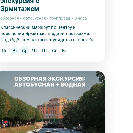
экскурсия с
Эрмитажем
обзорная
автобусная
групповая
3 часа
Классический маршрут по центру и
посещение Эрмитажа в одной программе.
Подойдёт тем, кто хочет увидеть главное без
очередей.
Пн
Вт
Ср
Чт
Пт
Сб
Вс