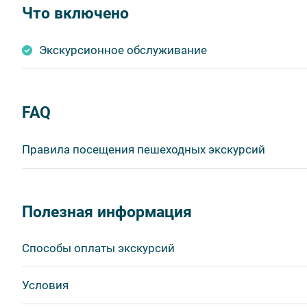
Что включено
Экскурсионное обслуживание
FAQ
Правила посещения пешеходных экскурсий
Важнейшим приоритетом в нашей работе является об
в ходе проведения экскурсий и туров. Поэтому, пожа
Полезная информация
соблюдение которых сделает ваш отдых приятным, 
1. На пешеходных экскурсиях запрещается употребля
Способы оплаты экскурсий
бутилированной воды, категорически запрещается уп
2. Пожалуйста, будьте вежливы по отношению друг к 
Visa
Условия
другим пассажирам и, по возможности, воздержитес
MasterCard