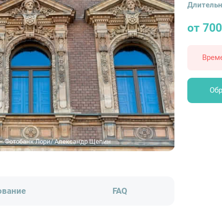
Длительн
от 700
Врем
Обр
 – Фотобанк Лори/ Александр Щепин
ование
FAQ