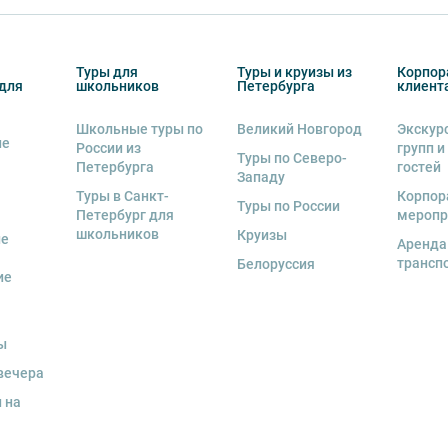
деле “О компании”.
тиве экскурсионного объекта. В случае
ются клиенту в полном объеме.
Туры для
Туры и круизы из
Корпор
енду аудиооборудование. Ответственность за
для
школьников
Петербурга
клиент
курсионной программы возлагается на
 экскурсант обязан возместить полную
Школьные туры по
Великий Новгород
Экскур
ие
России из
групп и
Туры по Северо-
Петербурга
гостей
Западу
Туры в Санкт-
Корпор
Туры по России
Петербург для
меропр
школьников
Круизы
ые
Аренда
трансп
Белоруссия
ие
ы
вечера
 на