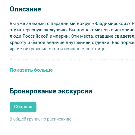
Описание
Вы уже знакомы с парадными вокруг «Владимирской»? Есл
эту интересную экскурсию. Вы познакомитесь с историч
люди Российской империи. Эти места, ставшие свидетел
красоту и былое величие внутренней отделки. Вас пораз
яркие витражные окна и изящные лестницы.
Во время вашего путешествия вы рассмотрите небесно-г
лестничный марш в особняке В. С. Каншина. Перед вами
Показать больше
Рубинштейна, сохранивший оригинальный камин. И доходн
винтовой лестницей и кованым лифтом, которые поража
увидите Толстовский дом с его своеобразными арками 
Бронирование экскурсии
большого количества известных кинокартин.
В ходе экскурсии вы пройдете по Невскому проспекту, то
Сборная
закончите ваше путешествие на Кузнечном переулке.
В общей группе по расписанию