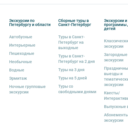
Вы также можете ближе познакомиться с нами
в раз
если экскурсионная программа отменяется по инициа
отмены экскурсии все денежные средства возвраща
Экскурсии по
Сборные туры в
Экскурсии и
8. На ряд экскурсий туроператор предоставляет в ар
Петербургу и области
Санкт-Петербург
программы 
сохранность оборудования во время проведения экс
детей
экскурсанта. В случае утери или порчи оборудования
Автобусные
Туры в Санкт-
стоимость комплекта в размере 5500 руб. 00 коп.
Классическ
Петербург на
Интерьерные
экскурсии
выходные
Пешеходные
Загородные
Туры в Санкт-
экскурсии
Петербург на 2 дня
Необычные
Праздничн
Туры на 3 дня
Водные
выезды и
Туры на 5 дней
Эрмитаж
тематическ
экскурсии
Туры со
Ночные групповые
свободными днями
экскурсии
Квесты/
Интерактив
Выпускные 
Абонементы
экскурсии