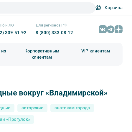
Корзина
Пб и ЛО
Для регионов РФ
12) 309-51-92
8 (800) 333-08-12
 из
Корпоративным
VIP клиентам
клиентам
школа)
чания учебного года
Абонементы на экскурсии
дные вокруг «Владимирской»
дные
авторские
знатокам города
ии «Прогулок»