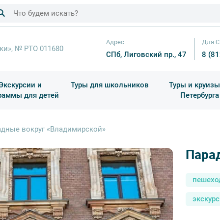
Адрес
Для С
ки», № РТО 011680
СПб, Лиговский пр., 47
8 (8
Экскурсии и
Туры для школьников
Туры и круизы
раммы для детей
Петербурга
ков
раздничные выезды и тематические экскурсии
Квесты/Интерактивы
Для 4 класса (Начальная 
Праздник окон
адные вокруг «Владимирской»
Пара
пешехо
экскурс