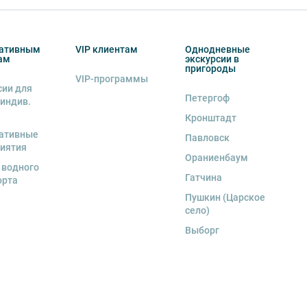
ативным
VIP клиентам
Однодневные
ам
экскурсии в
пригороды
VIP-программы
сии для
Петергоф
 индив.
Кронштадт
ативные
Павловск
иятия
Ораниенбаум
 водного
Гатчина
орта
Пушкин (Царское
село)
Выборг