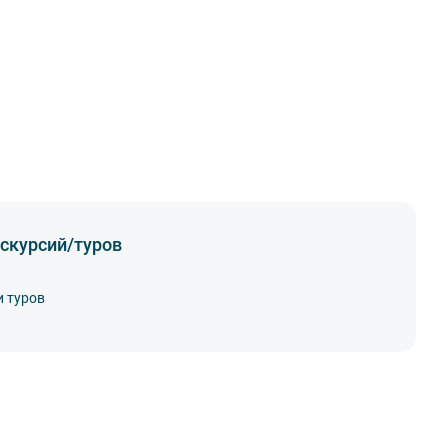
скурсий/туров
и туров