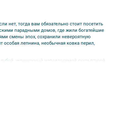
и нет, тогда вам обязательно стоит посетить
ескими парадными домов, где жили богатейшие
ями смены эпох, сохранили невероятную
ят особая лепнина, необычная ковка перил,
олубой, украшенный неповторимой скульптурой
 предстанут доходный дом на улице
ый дом купца Г. Г. Елисеева, известный своей
ют своей респектабельностью. Безусловно,
и подъездами, ставший местом съемок для
 и дело сворачивая в тупики и тихие улочки. И