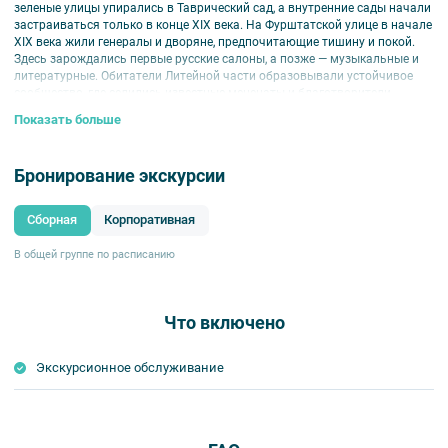
зеленые улицы упирались в Таврический сад, а внутренние сады начали
застраиваться только в конце XIX века. На Фурштатской улице в начале
XIX века жили генералы и дворяне, предпочитающие тишину и покой.
Здесь зарождались первые русские салоны, а позже — музыкальные и
литературные. Обитатели Литейной части образовывали устойчивое
сообщество, где селились известные меценаты и благотворители.
Показать больше
В конце XIX — начале XX веков Литейная часть стала центром
политической и дипломатической жизни. Архитектура особняков
отражала свободу выбора хозяев и архитекторов, олицетворяя эстетику
Бронирование экскурсии
«дома художника».
В особняках на Фурштатской воплотились идеи независимой
Сборная
Корпоративная
творческой личности и поиски идеального жилища.
Обратите внимание:
срок аннуляции билетов для данной экскурсии — не
В общей группе по расписанию
позднее чем за 24 часа до мероприятия
Что включено
Экскурсионное обслуживание