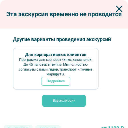
Эта экскурсия временно не проводится
Экскурсии по Петербургу
Пешеходные экскурсии
Особняки Фурштатской улицы
Особняки Фурштатской улицы
Другие варианты проведения экскурсий
Для корпоративных клиентов
Программа для корпоративных заказчиков.
До 45 человек в группе. Мы полностью
согласуем с вами гидов, транспорт и точные
маршруты.
Подробнее
Все экскурсии
Особняки Фурштатской улицы – фото №5 – Фотобанк Лори/ E. O.